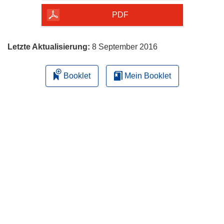
Seite
herunterladen
PDF
Letzte Aktualisierung:
8 September 2016
Booklet
Mein Booklet