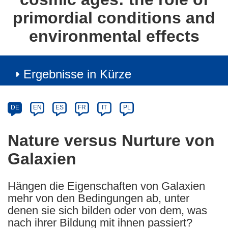
primordial conditions and
environmental effects
Ergebnisse in Kürze
Article
Category
Article
DE
EN
ES
FR
IT
PL
available
in
Nature versus Nurture von
the
Galaxien
following
languages:
Hängen die Eigenschaften von Galaxien
mehr von den Bedingungen ab, unter
denen sie sich bilden oder von dem, was
nach ihrer Bildung mit ihnen passiert?