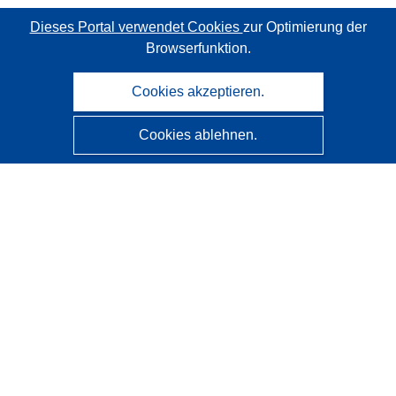
Dieses Portal verwendet Cookies
zur Optimierung der
Browserfunktion.
Cookies akzeptieren.
Cookies ablehnen.
CORDIS - Forschungsergebnisse der EU
Diese Website wird vom
Amt für Veröffentlichungen der
Europäischen Union
verwaltet.
Barrierefreiheit
Halbautomatische Projektklassifizierung - Hinweis zur
Erklärbarkeit
Kontakt