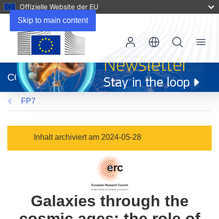
Offizielle Website der EU
Skip to main content
Menu
(öffnet
in
CORDIS
neuem
Fenster)
FP7
Inhalt archiviert am 2024-05-28
Galaxies through the
cosmic ages: the role of