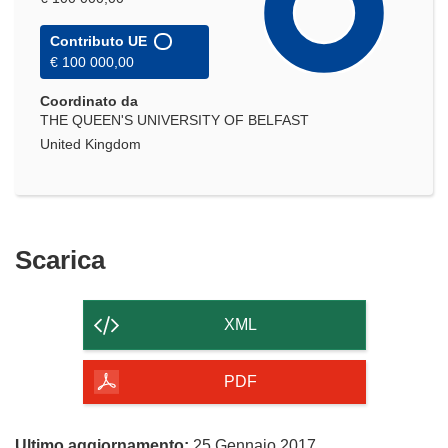
Contributo UE
€ 100 000,00
Coordinato da
THE QUEEN'S UNIVERSITY OF BELFAST
United Kingdom
Scarica
Scarica
il
contenuto
XML
della
pagina
PDF
Ultimo aggiornamento:
25 Gennaio 2017