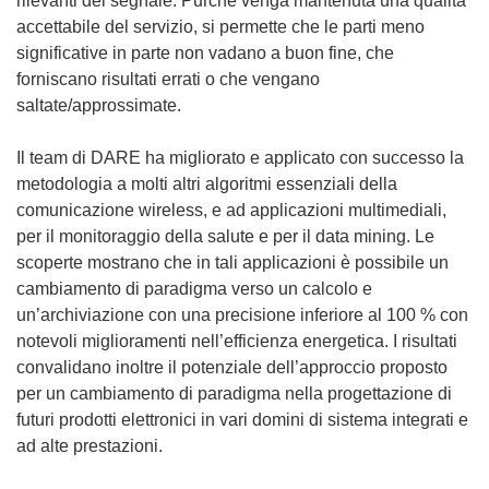
rilevanti del segnale. Purché venga mantenuta una qualità
n
accettabile del servizio, si permette che le parti meno
e
significative in parte non vadano a buon fine, che
s
forniscano risultati errati o che vengano
t
saltate/approssimate.
r
a
Il team di DARE ha migliorato e applicato con successo la
)
metodologia a molti altri algoritmi essenziali della
comunicazione wireless, e ad applicazioni multimediali,
per il monitoraggio della salute e per il data mining. Le
scoperte mostrano che in tali applicazioni è possibile un
cambiamento di paradigma verso un calcolo e
un’archiviazione con una precisione inferiore al 100 % con
notevoli miglioramenti nell’efficienza energetica. I risultati
convalidano inoltre il potenziale dell’approccio proposto
per un cambiamento di paradigma nella progettazione di
futuri prodotti elettronici in vari domini di sistema integrati e
ad alte prestazioni.