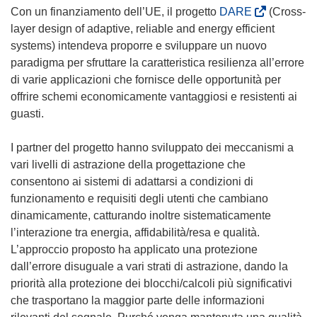
(
Con un finanziamento dell’UE, il progetto
DARE
(Cross-
s
layer design of adaptive, reliable and energy efficient
i
systems) intendeva proporre e sviluppare un nuovo
a
paradigma per sfruttare la caratteristica resilienza all’errore
p
di varie applicazioni che fornisce delle opportunità per
r
offrire schemi economicamente vantaggiosi e resistenti ai
e
guasti.
i
n
I partner del progetto hanno sviluppato dei meccanismi a
u
vari livelli di astrazione della progettazione che
n
consentono ai sistemi di adattarsi a condizioni di
a
funzionamento e requisiti degli utenti che cambiano
n
dinamicamente, catturando inoltre sistematicamente
u
l’interazione tra energia, affidabilità/resa e qualità.
o
L’approccio proposto ha applicato una protezione
v
dall’errore disuguale a vari strati di astrazione, dando la
a
priorità alla protezione dei blocchi/calcoli più significativi
f
che trasportano la maggior parte delle informazioni
i