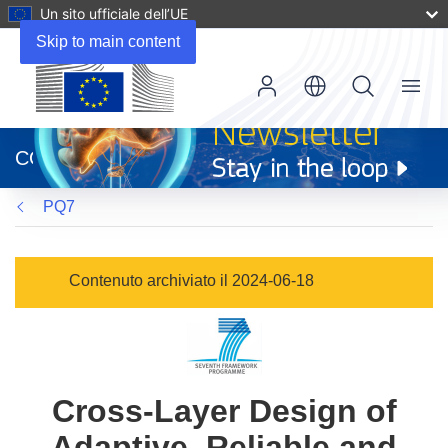
Un sito ufficiale dell’UE
Skip to main content
Menu
(si
apre
CORDIS
in
una
PQ7
nuova
finestra)
Contenuto archiviato il 2024-06-18
Cross-Layer Design of
Adaptive, Reliable and