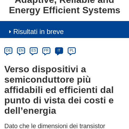
Energy Efficient Systems
Risultati in breve
Article
Category
Article
DE
EN
ES
FR
IT
PL
available
in
Verso dispositivi a
the
semiconduttore più
following
languages:
affidabili ed efficienti dal
punto di vista dei costi e
dell’energia
Dato che le dimensioni dei transistor