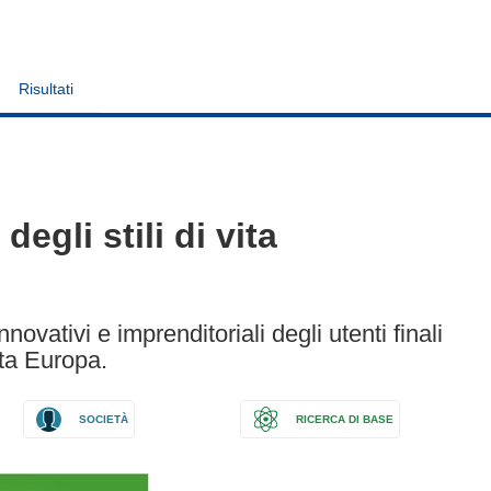
Risultati
egli stili di vita
novativi e imprenditoriali degli utenti finali
tta Europa.
SOCIETÀ
RICERCA DI BASE