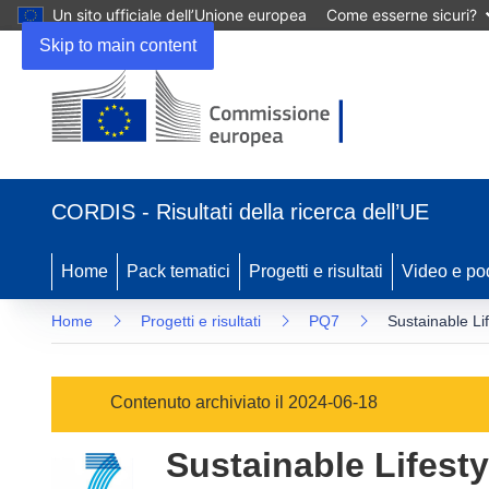
Un sito ufficiale dell’Unione europea
Come esserne sicuri?
Skip to main content
(si
apre
CORDIS - Risultati della ricerca dell’UE
in
una
nuova
Home
Pack tematici
Progetti e risultati
Video e po
finestra)
Home
Progetti e risultati
PQ7
Sustainable Li
Contenuto archiviato il 2024-06-18
Sustainable Lifesty