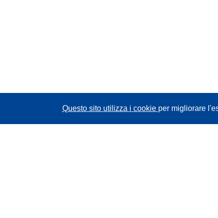
Questo sito utilizza i cookie
per migliorare l'e
CORDIS - Risultati della ricerca dell’UE
Questo sito web è gestito dall'
Ufficio delle
pubblicazioni dell'Unione europea