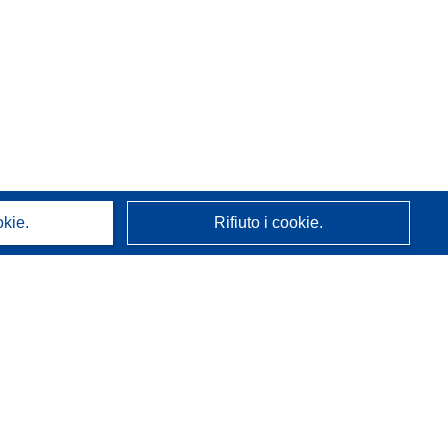
okie.
Rifiuto i cookie.
A proposito di noi
Chi siamo
Servizi CORDIS