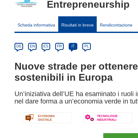
Entrepreneurship
Scheda informativa
Risultati in breve
Rendicontazione
Article
Category
Article
DE
EN
ES
FR
IT
PL
available
in
Nuove strade per ottenere d
the
sostenibili in Europa
following
languages:
Un’iniziativa dell’UE ha esaminato i ruoli in
nel dare forma a un’economia verde in tu
ECONOMIA
TECNOLOGIE
DIGITALE
INDUSTRIALI