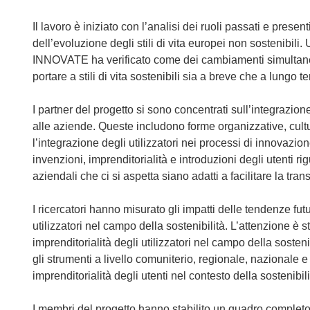
Il lavoro è iniziato con l’analisi dei ruoli passati e prese
dell’evoluzione degli stili di vita europei non sostenibil
INNOVATE ha verificato come dei cambiamenti simultanei i
portare a stili di vita sostenibili sia a breve che a lungo t
I partner del progetto si sono concentrati sull’integrazione
alle aziende. Queste includono forme organizzative, cultu
l’integrazione degli utilizzatori nei processi di innovazi
invenzioni, imprenditorialità e introduzioni degli utenti ri
aziendali che ci si aspetta siano adatti a facilitare la transi
I ricercatori hanno misurato gli impatti delle tendenze fut
utilizzatori nel campo della sostenibilità. L’attenzione è
imprenditorialità degli utilizzatori nel campo della sosteni
gli strumenti a livello comuniterio, regionale, nazionale 
imprenditorialità degli utenti nel contesto della sostenibili
I membri del progetto hanno stabilito un quadro completo 