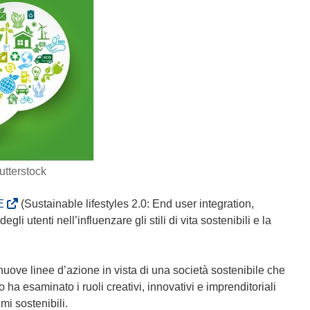
utterstock
(
E
(Sustainable lifestyles 2.0: End user integration,
s
gli utenti nell’influenzare gli stili di vita sostenibili e la
i
a
p
 nuove linee d’azione in vista di una società sostenibile che
r
o ha esaminato i ruoli creativi, innovativi e imprenditoriali
e
emi sostenibili.