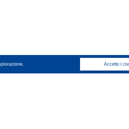
splorazione.
Accetto i co
Contattaci
Contatta il nostro Help Desk
FAQ: domande frequenti
(e relative risposte)