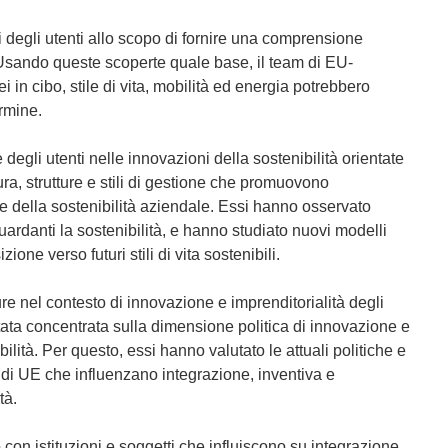
i
n
nti degli utenti allo scopo di fornire una comprensione
u
i. Usando queste scoperte quale base, il team di EU-
n
n cibo, stile di vita, mobilità ed energia potrebbero
a
ermine.
n
u
 degli utenti nelle innovazioni della sostenibilità orientate
o
ra, strutture e stili di gestione che promuovono
v
one della sostenibilità aziendale. Essi hanno osservato
a
guardanti la sostenibilità, e hanno studiato nuovi modelli
f
zione verso futuri stili di vita sostenibili.
i
n
ure nel contesto di innovazione e imprenditorialità degli
e
 stata concentrata sulla dimensione politica di innovazione e
s
bilità. Per questo, essi hanno valutato le attuali politiche e
t
e di UE che influenzano integrazione, inventiva e
r
tà.
a
)
con istituzioni e soggetti che influiscono su integrazione