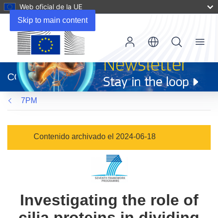
Web oficial de la UE
Skip to main content
Menu
(se
abrirá
CORDIS
en
una
7PM
nueva
ventana)
Contenido archivado el 2024-06-18
Investigating the role of
cilia proteins in dividing