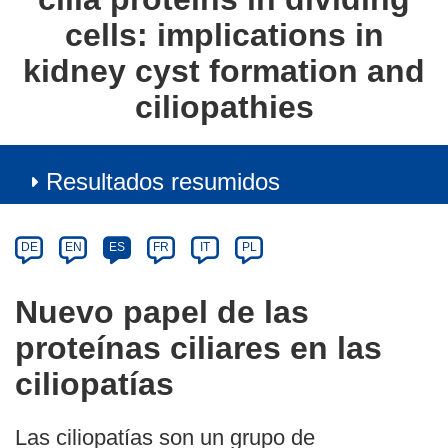
cells: implications in
kidney cyst formation and
ciliopathies
Resultados resumidos
Article
Category
Article
DE
EN
ES
FR
IT
PL
available
in
Nuevo papel de las
the
proteínas ciliares en las
following
languages:
ciliopatías
Las ciliopatías son un grupo de