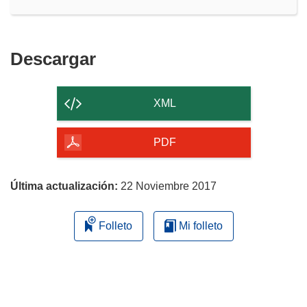
Descargar
Descargar
el
contenido
XML
de
la
PDF
página
Última actualización:
22 Noviembre 2017
Folleto
Mi folleto