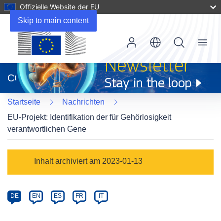
Offizielle Website der EU
Skip to main content
Menu
(öffnet
in
CORDIS
neuem
Fenster)
Startseite
Nachrichten
EU-Projekt: Identifikation der für Gehörlosigkeit
verantwortlichen Gene
Article
Inhalt archiviert am 2023-01-13
Category
Article
DE
EN
ES
FR
IT
available
in