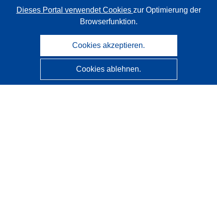
Dieses Portal verwendet Cookies
zur Optimierung der
Browserfunktion.
Cookies akzeptieren.
Cookies ablehnen.
CORDIS - Forschungsergebnisse der EU
Diese Website wird vom
Amt für Veröffentlichungen der
Europäischen Union
verwaltet.
Barrierefreiheit
Halbautomatische Projektklassifizierung - Hinweis zur
Erklärbarkeit
Kontakt