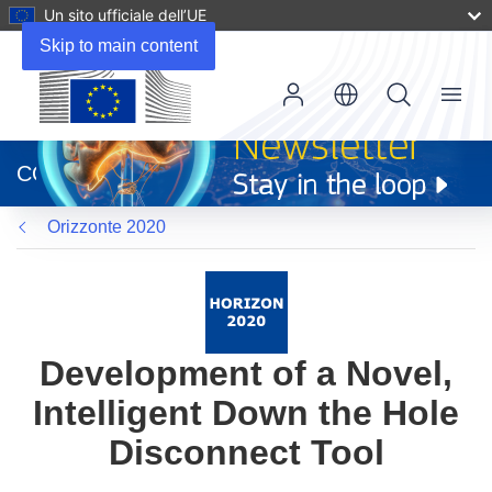
Un sito ufficiale dell’UE
Skip to main content
Menu
(si
apre
CORDIS
in
una
Orizzonte 2020
nuova
finestra)
Development of a Novel,
Intelligent Down the Hole
Disconnect Tool