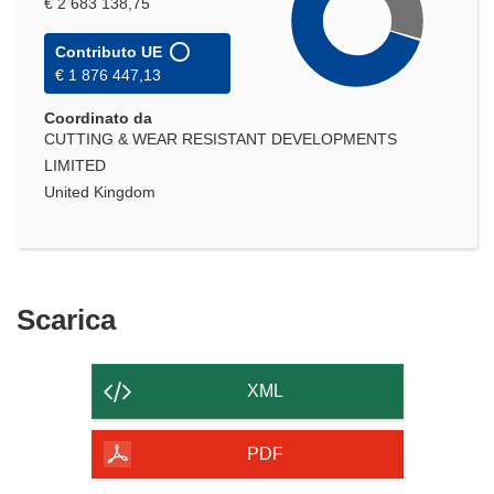
€ 2 683 138,75
Contributo UE
€ 1 876 447,13
Coordinato da
CUTTING & WEAR RESISTANT DEVELOPMENTS
LIMITED
United Kingdom
Scarica
Scarica
il
contenuto
XML
della
pagina
PDF