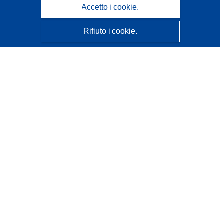
Accetto i cookie.
Rifiuto i cookie.
CORDIS - Risultati della ricerca dell’UE
Questo sito web è gestito dall'
Ufficio delle pubblicazioni
dell'Unione europea
Accessibilità
Classificazione semi-automatica dei progetti - Informativa
sulla spiegabilità
Contattaci
Contatta il nostro Help Desk
FAQ: domande frequenti
(e relative risposte)