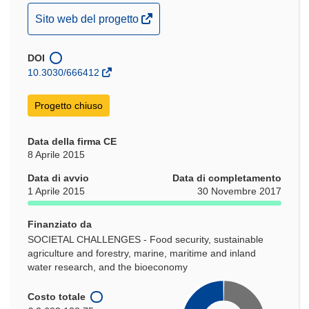
(si
Sito web del progetto
apre
in
DOI
una
10.3030/666412
nuova
finestra)
Progetto chiuso
Data della firma CE
8 Aprile 2015
Data di avvio
Data di completamento
1 Aprile 2015
30 Novembre 2017
Finanziato da
SOCIETAL CHALLENGES - Food security, sustainable
agriculture and forestry, marine, maritime and inland
water research, and the bioeconomy
Costo totale