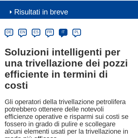
Risultati in breve
Article
Category
Article
DE
EN
ES
FR
IT
PL
available
in
Soluzioni intelligenti per
the
una trivellazione dei pozzi
following
languages:
efficiente in termini di
costi
Gli operatori della trivellazione petrolifera
potrebbero ottenere delle notevoli
efficienze operative e risparmi sui costi se
fossero in grado di pulire e scollegare
alcuni elementi usati per la trivellazione in