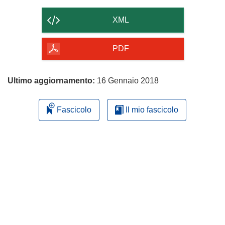
il
contenuto
XML
della
pagina
PDF
Ultimo aggiornamento:
16 Gennaio 2018
Fascicolo
Il mio fascicolo