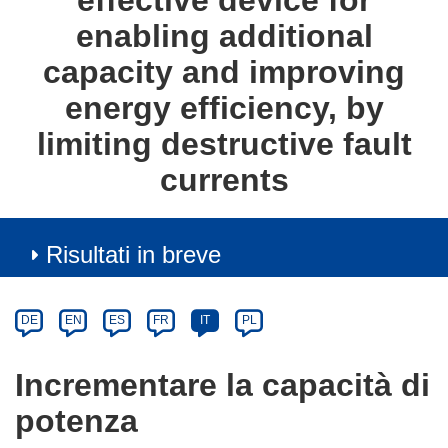
effective device for
enabling additional
capacity and improving
energy efficiency, by
limiting destructive fault
currents
Risultati in breve
Article
Category
Article
DE
EN
ES
FR
IT
PL
available
in
Incrementare la capacità di
the
potenza
following
languages: