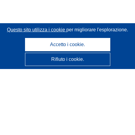
Questo sito utilizza i cookie
per migliorare l'esplorazione.
Accetto i cookie.
Rifiuto i cookie.
CORDIS - Risultati della ricerca dell’UE
Questo sito web è gestito dall'
Ufficio delle pubblicazioni
dell'Unione europea
Accessibilità
Classificazione semi-automatica dei progetti - Informativa
sulla spiegabilità