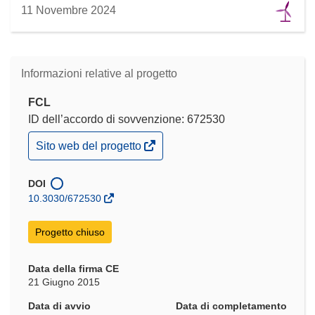
11 Novembre 2024
Informazioni relative al progetto
FCL
ID dell’accordo di sovvenzione: 672530
(si
Sito web del progetto
apre
in
una
DOI
nuova
10.3030/672530
finestra)
Progetto chiuso
Data della firma CE
21 Giugno 2015
Data di avvio
Data di completamento