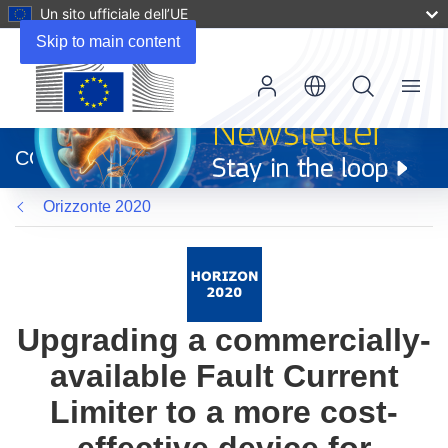
Un sito ufficiale dell’UE
Skip to main content
Menu
(si
apre
CORDIS
in
una
Orizzonte 2020
nuova
finestra)
Upgrading a commercially-
available Fault Current
Limiter to a more cost-