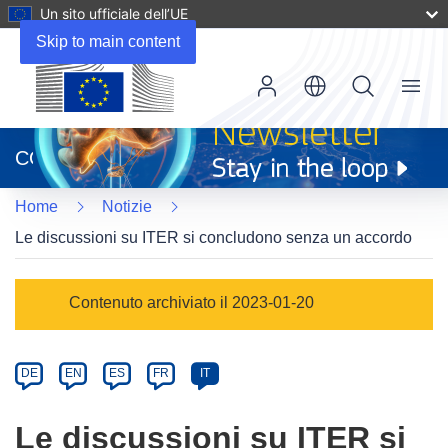
Un sito ufficiale dell’UE
Skip to main content
Menu
(si
apre
CORDIS
in
una
Home
Notizie
nuova
finestra)
Le discussioni su ITER si concludono senza un accordo
Article
Contenuto archiviato il 2023-01-20
Category
Article
DE
EN
ES
FR
IT
available
in
Le discussioni su ITER si
the