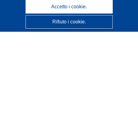
Accetto i cookie.
Rifiuto i cookie.
CORDIS - Risultati della ricerca dell’UE
Questo sito web è gestito dall'
Ufficio delle pubblicazioni
dell'Unione europea
Accessibilità
Classificazione semi-automatica dei progetti - Informativa
sulla spiegabilità
Contattaci
Contatta il nostro Help Desk
FAQ: domande frequenti
(e relative risposte)