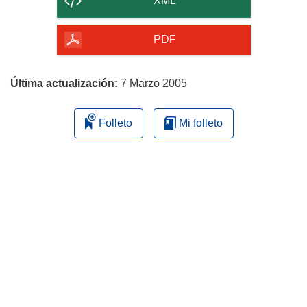
XML
de
la
PDF
página
Última actualización:
7 Marzo 2005
Folleto
Mi folleto