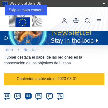
Web oficial de la UE
Skip to main content
Menu
(se
abrirá
CORDIS
en
una
Inicio
Noticias
nueva
ventana)
Hübner destaca el papel de las regiones en la
consecución de los objetivos de Lisboa
Article
Contenido archivado el 2023-03-01
Category
Article
DE
EN
ES
FR
IT
PL
available
in