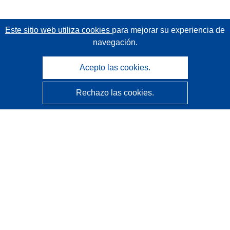
Este sitio web utiliza cookies
para mejorar su experiencia de
navegación.
Acepto las cookies.
Rechazo las cookies.
CORDIS - Resultados de investigaciones de la UE
La
Oficina de Publicaciones de la Unión Europea
gestiona este sitio web.
Accesibilidad
Clasificación semiautomática de proyectos - Declaración
de explicabilidad