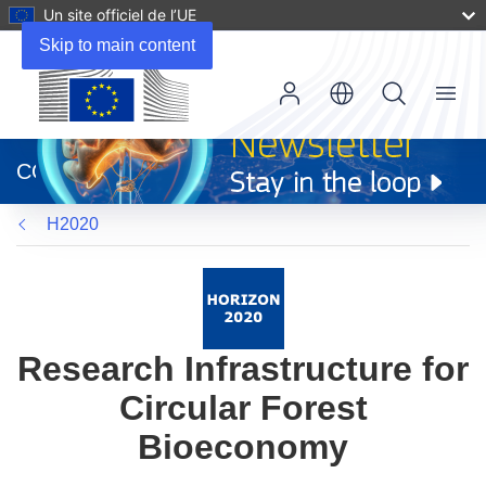
Un site officiel de l’UE
Skip to main content
Menu
(s’ouvre
dans
CORDIS
une
nouvelle
H2020
fenêtre)
Research Infrastructure for
Circular Forest
Bioeconomy