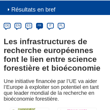
Résultats en bref
Article
Category
Article
DE
EN
ES
FR
IT
PL
available
in
Les infrastructures de
the
recherche européennes
following
languages:
font le lien entre science
forestière et bioéconomie
Une initiative financée par l’UE va aider
l’Europe à exploiter son potentiel en tant
que leader mondial de la recherche en
bioéconomie forestière.
CHANGEMENT