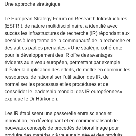
o
Une approche stratégique
u
v
Le European Strategy Forum on Research Infrastructures
e
(ESFRI), de nature multidisciplinaire, a identifié avec
l
succès les infrastructures de recherche (IR) répondant aux
l
besoins à long terme de la communauté de la recherche et
e
des autres parties prenantes. «Une stratégie cohérente
f
pour le développement des IR offre des avantages
e
évidents au niveau européen, permettant par exemple
n
d’éviter la duplication des efforts, de mettre en commun les
ê
ressources, de rationaliser l’utilisation des IR, de
t
normaliser les processus et les procédures et de
r
consolider le leadership mondial des IR européennes»,
e
explique le Dr Härkönen.
)
Les IR établissent une passerelle entre science et
innovation, en développant et en commercialisant de
nouveaux concepts de procédés de bioraffinage pour
produire des matériaux à valeur ajoutée et des produits