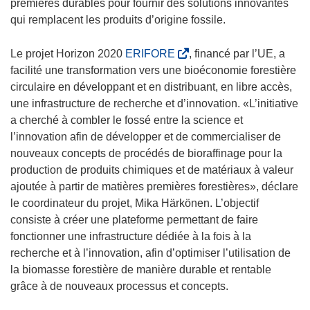
premières durables pour fournir des solutions innovantes
qui remplacent les produits d’origine fossile.
(
Le projet Horizon 2020
ERIFORE
, financé par l’UE, a
s
facilité une transformation vers une bioéconomie forestière
’
circulaire en développant et en distribuant, en libre accès,
o
une infrastructure de recherche et d’innovation. «L’initiative
u
a cherché à combler le fossé entre la science et
v
l’innovation afin de développer et de commercialiser de
r
nouveaux concepts de procédés de bioraffinage pour la
e
production de produits chimiques et de matériaux à valeur
d
ajoutée à partir de matières premières forestières», déclare
a
le coordinateur du projet, Mika Härkönen. L’objectif
n
consiste à créer une plateforme permettant de faire
s
fonctionner une infrastructure dédiée à la fois à la
u
recherche et à l’innovation, afin d’optimiser l’utilisation de
n
la biomasse forestière de manière durable et rentable
e
grâce à de nouveaux processus et concepts.
n