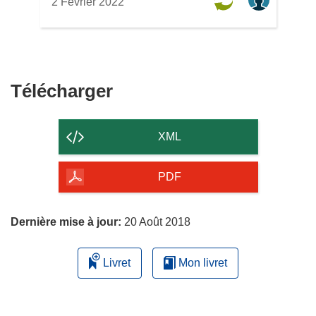
2 Février 2022
Télécharger
Télécharger
le
contenu
XML
de
la
PDF
page
Dernière mise à jour:
20 Août 2018
Livret
Mon livret