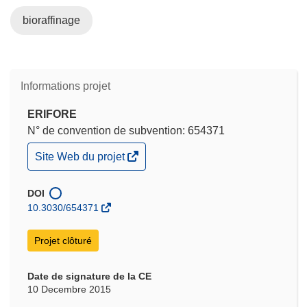
bioraffinage
Informations projet
ERIFORE
N° de convention de subvention: 654371
(s’ouvre
Site Web du projet
dans
une
nouvelle
DOI
fenêtre)
10.3030/654371
Projet clôturé
Date de signature de la CE
10 Decembre 2015