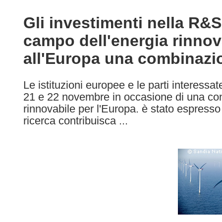
available
in
Gli investimenti nella R&S
the
campo dell'energia rinnov
following
languages:
all'Europa una combinazio
Le istituzioni europee e le parti interessat
21 e 22 novembre in occasione di una con
rinnovabile per l'Europa. è stato espress
ricerca contribuisca ...