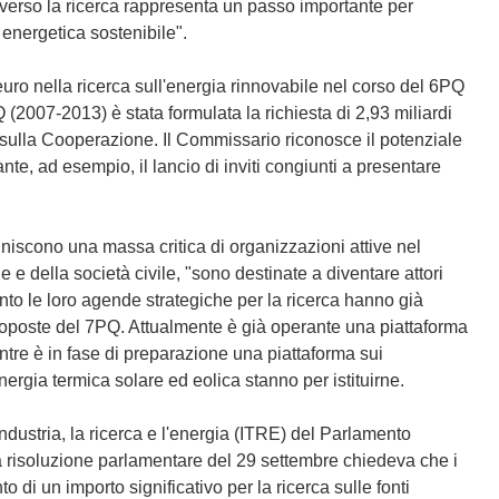
averso la ricerca rappresenta un passo importante per
energetica sostenibile".
uro nella ricerca sull'energia rinnovabile nel corso del 6PQ
Q (2007-2013) è stata formulata la richiesta di 2,93 miliardi
 sulla Cooperazione. Il Commissario riconosce il potenziale
ante, ad esempio, il lancio di inviti congiunti a presentare
uniscono una massa critica di organizzazioni attive nel
e e della società civile, "sono destinate a diventare attori
uanto le loro agende strategiche per la ricerca hanno già
proposte del 7PQ. Attualmente è già operante una piattaforma
ntre è in fase di preparazione una piattaforma sui
'energia termica solare ed eolica stanno per istituirne.
dustria, la ricerca e l'energia (ITRE) del Parlamento
la risoluzione parlamentare del 29 settembre chiedeva che i
di un importo significativo per la ricerca sulle fonti