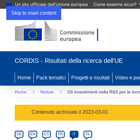
Un sito ufficiale dell’Unione europea
Come esserne sicuri?
Skip to main content
(si
apre
CORDIS - Risultati della ricerca dell’UE
in
una
nuova
Home
Pack tematici
Progetti e risultati
Video e po
finestra)
Home
Notizie
Gli investimenti nella R&S per le te
Article
Contenuto archiviato il 2023-03-01
Category
Article
DE
EN
ES
FR
IT
PL