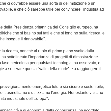
to che ci dovrebbe essere una sorta di delimitazione o un
ovabile, e che ciò sarebbe utile per convincere l'industria ad
me della Presidenza britannica del Consiglio europeo, ha
litiche che si basino sui fatti e che si fondino sulla ricerca, e
che insegue il rinnovabile".
la ricerca, nonché al ruolo di primo piano svolto dalla
 ha sottolineato l'importanza di progetti di dimostrazione
 fase pericolosa per qualsiasi tecnologia, ha osservato, e
ie a superare questa "valle della morte" e a raggiungere il
pprovvigionamento energetico futuro sia sicuro e sostenibile,
, trasmettiamo e utilizziamo l'energia. Nonostante vi siano
nità industriale dell'Europa".
ompetitività e di economia della conoscenza, ha ricordato,