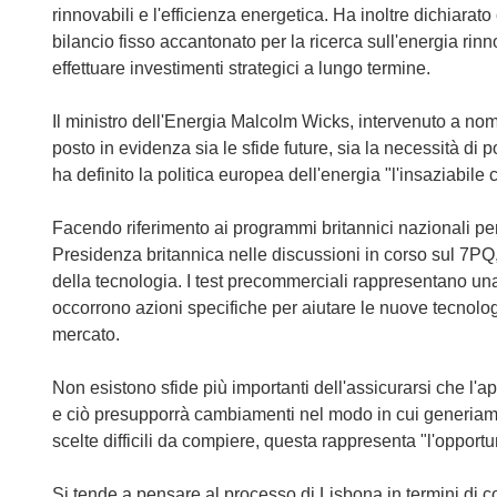
rinnovabili e l'efficienza energetica. Ha inoltre dichiara
bilancio fisso accantonato per la ricerca sull'energia rinn
effettuare investimenti strategici a lungo termine.
Il ministro dell'Energia Malcolm Wicks, intervenuto a no
posto in evidenza sia le sfide future, sia la necessità di po
ha definito la politica europea dell'energia "l'insaziabile 
Facendo riferimento ai programmi britannici nazionali per 
Presidenza britannica nelle discussioni in corso sul 7PQ,
della tecnologia. I test precommerciali rappresentano una
occorrono azioni specifiche per aiutare le nuove tecnolog
mercato.
Non esistono sfide più importanti dell'assicurarsi che l'a
e ciò presupporrà cambiamenti nel modo in cui generiamo
scelte difficili da compiere, questa rappresenta "l'opportu
Si tende a pensare al processo di Lisbona in termini di c