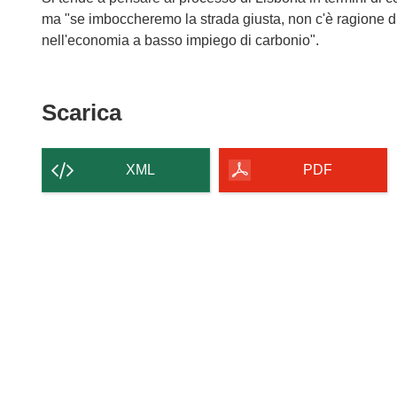
ma "se imboccheremo la strada giusta, non c'è ragione 
nell'economia a basso impiego di carbonio".
Scarica
Scarica
il
contenuto
XML
PDF
della
pagina