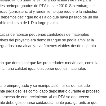
 desarrollando durante varios años resinas de PFA para
ales preimpregnados de PFA desde 2010. Sin embargo, el
idad (consistencia) y rendimiento que requiere la industria
”, debemos decir que no es algo que haya pasado de un día
able esfuerzo de I+D a largo plazo».
capaz de fabricar pequeñas cantidades de materiales
tivos del proyecto era demostrar que se podía ampliar la
regnados para alcanzar volúmenes viables desde el punto
eron que demostrar que las propiedades mecánicas, como la
enían una calidad igual o superior que los materiales
rial preimpregnado y su manipulación: si es demasiado
emente pegajoso, es complicado depositarlo durante el proceso
 el proceso de endurecimiento. «Los PFA se endurecen
ante debe gestionarse cuidadosamente para garantizar que