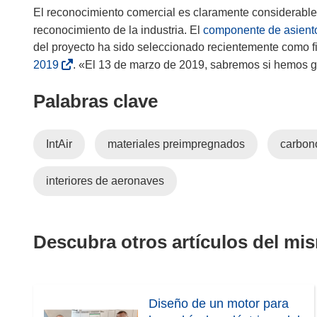
El reconocimiento comercial es claramente considerable
reconocimiento de la industria. El
componente de asientos
del proyecto ha sido seleccionado recientemente como fi
(
2019
. «El 13 de marzo de 2019, sabremos si hemos 
s
Palabras clave
e
a
b
IntAir
materiales preimpregnados
carbon
r
i
interiores de aeronaves
r
á
e
n
Descubra otros artículos del mi
u
n
a
n
Diseño de un motor para