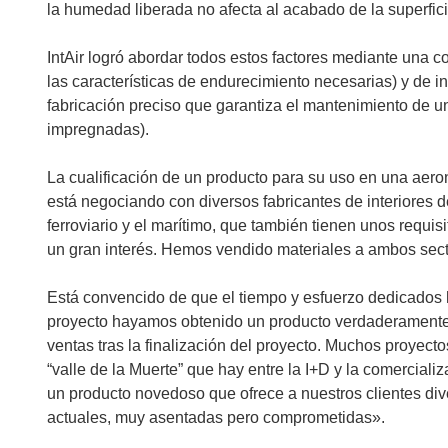
a
la humedad liberada no afecta al acabado de la superfici
n
u
IntAir logró abordar todos estos factores mediante una 
e
las características de endurecimiento necesarias) y de 
v
fabricación preciso que garantiza el mantenimiento de un
a
impregnadas).
v
e
La cualificación de un producto para su uso en una aero
n
está negociando con diversos fabricantes de interiores 
t
ferroviario y el marítimo, que también tienen unos requis
a
un gran interés. Hemos vendido materiales a ambos sect
n
a
Está convencido de que el tiempo y esfuerzo dedicados h
)
proyecto hayamos obtenido un producto verdaderamente 
ventas tras la finalización del proyecto. Muchos proyecto
“valle de la Muerte” que hay entre la I+D y la comercial
un producto novedoso que ofrece a nuestros clientes div
actuales, muy asentadas pero comprometidas».