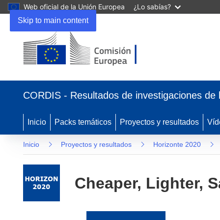
Web oficial de la Unión Europea
¿Lo sabías?
Skip to main content
(se
abrirá
CORDIS - Resultados de investigaciones de 
en
una
nueva
Inicio
Packs temáticos
Proyectos y resultados
Víd
ventana)
Inicio
Proyectos y resultados
Horizonte 2020
Cheaper, Lighter, S