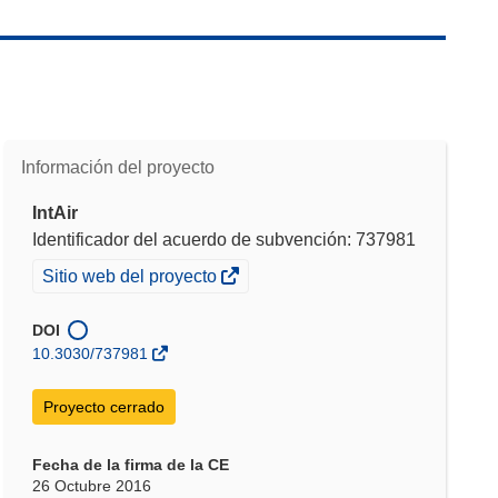
Información del proyecto
IntAir
Identificador del acuerdo de subvención: 737981
(se
Sitio web del proyecto
abrirá
en
DOI
una
10.3030/737981
nueva
ventana)
Proyecto cerrado
Fecha de la firma de la CE
26 Octubre 2016