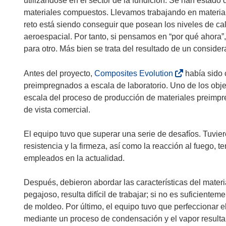
utilizándose en el sector de la fundición. Se han estado
materiales compuestos. Llevamos trabajando en materi
reto está siendo conseguir que posean los niveles de cal
aeroespacial. Por tanto, si pensamos en “por qué ahora
para otro. Más bien se trata del resultado de un consider
(
Antes del proyecto,
Composites Evolution
había sido 
s
preimpregnados a escala de laboratorio. Uno de los obje
e
escala del proceso de producción de materiales preimp
a
de vista comercial.
b
r
El equipo tuvo que superar una serie de desafíos. Tuvi
i
resistencia y la firmeza, así como la reacción al fuego, t
r
empleados en la actualidad.
á
e
Después, debieron abordar las características del mate
n
pegajoso, resulta difícil de trabajar; si no es suficient
u
de moldeo. Por último, el equipo tuvo que perfeccionar
n
mediante un proceso de condensación y el vapor result