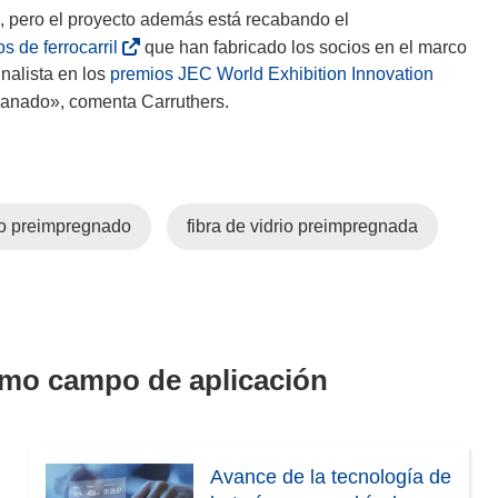
, pero el proyecto además está recabando el
(
 de ferrocarril
que han fabricado los socios en el marco
s
nalista en los
premios JEC World Exhibition Innovation
e
ganado», comenta Carruthers.
a
b
r
i
o preimpregnado
fibra de vidrio preimpregnada
r
á
e
n
u
n
smo campo de aplicación
a
n
u
e
Avance de la tecnología de