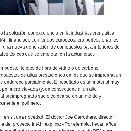
do la solución por excelencia en la industria aeronáutica
IntAir, financiado con fondos europeos, era perfeccionar los
rar una nueva generación de compuestos para interiores de
ales tóxicos que se emplean en la actualidad.
ompuesto: tejidos de fibra de vidrio o de carbono
puestos de altas prestaciones en los que se impregna un
se endurece parcialmente. El resultado es un material muy
ra-polímero elevada (y, en consecuencia, un alto
rial preimpregnado suele colocarse en un molde y
tamente el polímero.
n, en sí, una novedad. El doctor Joe Carruthers, director
 del proyecto IntAir, explica: «Por ejemplo, llevan años