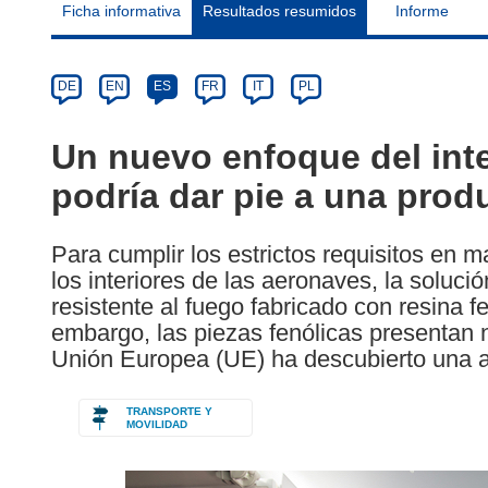
Ficha informativa
Resultados resumidos
Informe
Article
Category
Article
DE
EN
ES
FR
IT
PL
available
in
Un nuevo enfoque del inte
the
podría dar pie a una prod
following
languages:
Para cumplir los estrictos requisitos en 
los interiores de las aeronaves, la soluci
resistente al fuego fabricado con resina fe
embargo, las piezas fenólicas presentan
Unión Europea (UE) ha descubierto una al
TRANSPORTE Y
MOVILIDAD