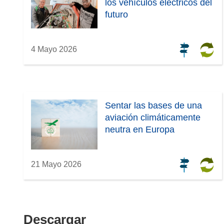
u
los vehículos eléctricos del
e
futuro
v
a
v
4 Mayo 2026
e
n
t
a
Sentar las bases de una
n
aviación climáticamente
a
neutra en Europa
)
21 Mayo 2026
Descargar
Descargar