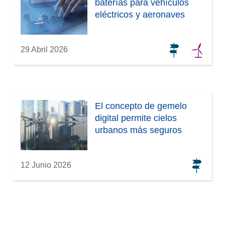
v
baterías para vehículos
a
eléctricos y aeronaves
v
e
n
29 Abril 2026
t
a
n
a
El concepto de gemelo
)
digital permite cielos
urbanos más seguros
12 Junio 2026