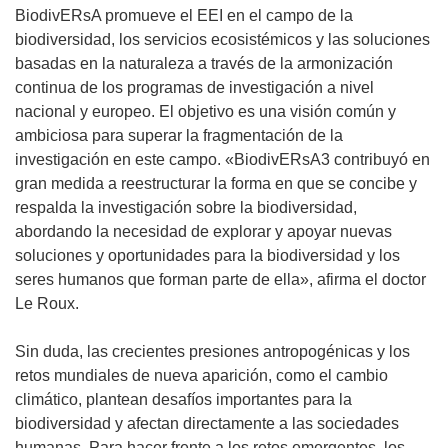
e
u
BiodivERsA promueve el EEI en el campo de la
v
e
biodiversidad, los servicios ecosistémicos y las soluciones
a
v
basadas en la naturaleza a través de la armonización
v
a
continua de los programas de investigación a nivel
e
v
nacional y europeo. El objetivo es una visión común y
n
e
ambiciosa para superar la fragmentación de la
t
n
investigación en este campo. «BiodivERsA3 contribuyó en
a
t
gran medida a reestructurar la forma en que se concibe y
n
a
respalda la investigación sobre la biodiversidad,
a
n
abordando la necesidad de explorar y apoyar nuevas
)
a
soluciones y oportunidades para la biodiversidad y los
)
seres humanos que forman parte de ella», afirma el doctor
Le Roux.
Sin duda, las crecientes presiones antropogénicas y los
retos mundiales de nueva aparición, como el cambio
climático, plantean desafíos importantes para la
biodiversidad y afectan directamente a las sociedades
humanas. Para hacer frente a los retos emergentes, los