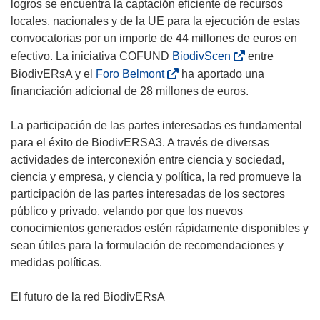
logros se encuentra la captación eficiente de recursos
locales, nacionales y de la UE para la ejecución de estas
convocatorias por un importe de 44 millones de euros en
(
efectivo. La iniciativa COFUND
BiodivScen
entre
s
(
BiodivERsA y el
Foro Belmont
ha aportado una
e
s
financiación adicional de 28 millones de euros.
a
e
b
a
La participación de las partes interesadas es fundamental
r
b
para el éxito de BiodivERSA3. A través de diversas
i
r
actividades de interconexión entre ciencia y sociedad,
r
i
ciencia y empresa, y ciencia y política, la red promueve la
á
r
participación de las partes interesadas de los sectores
e
á
público y privado, velando por que los nuevos
n
e
conocimientos generados estén rápidamente disponibles y
u
n
sean útiles para la formulación de recomendaciones y
n
u
medidas políticas.
a
n
n
a
El futuro de la red BiodivERsA
u
n