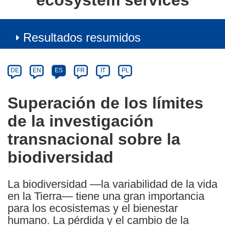
ecosystem services
Resultados resumidos
Article
Category
Article
DE
EN
ES
FR
IT
PL
available
in
Superación de los límites
the
de la investigación
following
languages:
transnacional sobre la
biodiversidad
La biodiversidad —la variabilidad de la vida
en la Tierra— tiene una gran importancia
para los ecosistemas y el bienestar
humano. La pérdida y el cambio de la