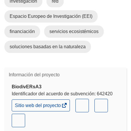
investigación
red
Espacio Europeo de Investigación (EEI)
financiación
servicios ecosistémicos
soluciones basadas en la naturaleza
Información del proyecto
BiodivERsA3
Identificador del acuerdo de subvención: 642420
(se
(se
(se
Sitio web del proyecto
abrirá
abrirá
abrirá
en
en
en
(se
una
nueva
una
una
abrirá