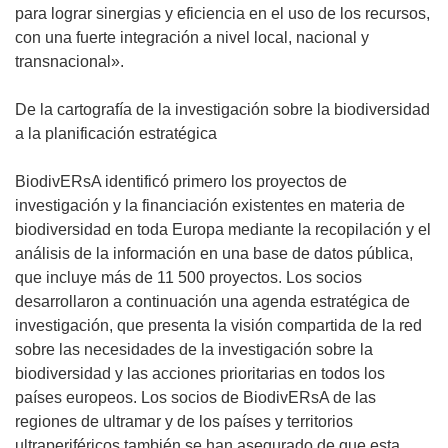
n
para lograr sinergias y eficiencia en el uso de los recursos,
u
con una fuerte integración a nivel local, nacional y
e
transnacional».
v
a
De la cartografía de la investigación sobre la biodiversidad
v
a la planificación estratégica
e
n
BiodivERsA identificó primero los proyectos de
t
investigación y la financiación existentes en materia de
a
biodiversidad en toda Europa mediante la recopilación y el
n
análisis de la información en una base de datos pública,
a
que incluye más de 11 500 proyectos. Los socios
)
desarrollaron a continuación una agenda estratégica de
investigación, que presenta la visión compartida de la red
sobre las necesidades de la investigación sobre la
biodiversidad y las acciones prioritarias en todos los
países europeos. Los socios de BiodivERsA de las
regiones de ultramar y de los países y territorios
ultraperiféricos también se han asegurado de que esta