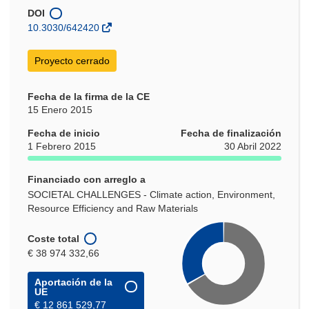
ventana)
nueva
nueva
en
DOI
ventana)
ventana)
una
10.3030/642420
nueva
ventana)
Proyecto cerrado
Fecha de la firma de la CE
15 Enero 2015
Fecha de inicio
Fecha de finalización
1 Febrero 2015
30 Abril 2022
Financiado con arreglo a
SOCIETAL CHALLENGES - Climate action, Environment,
Resource Efficiency and Raw Materials
Coste total
€ 38 974 332,66
Aportación de la
UE
€ 12 861 529,77