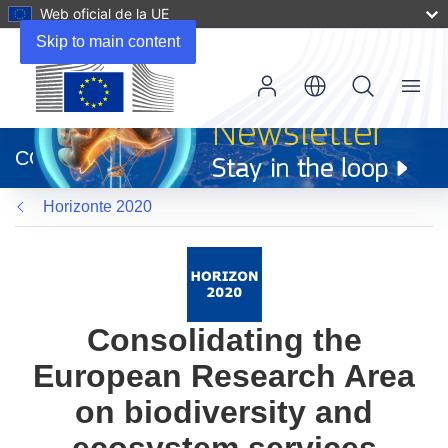
Web oficial de la UE
Skip to main content
Menu
(se
abrirá
CORDIS
en
una
Horizonte 2020
nueva
ventana)
Consolidating the
European Research Area
on biodiversity and