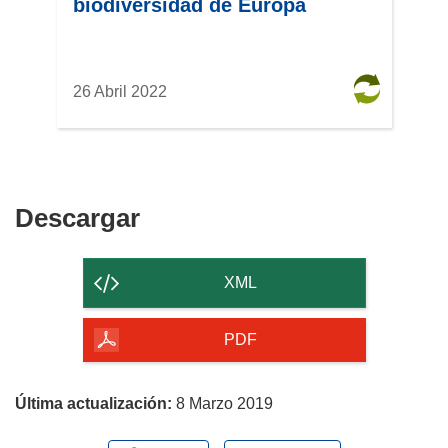
biodiversidad de Europa
26 Abril 2022
Descargar
Descargar
el
contenido
XML
de
la
PDF
página
Última actualización:
8 Marzo 2019