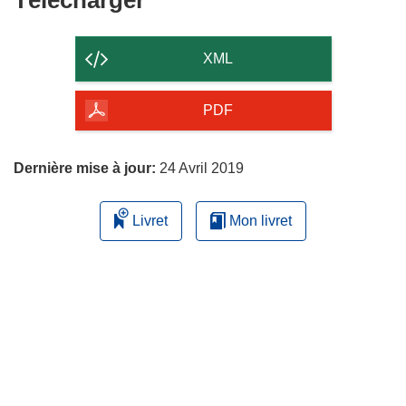
le
contenu
XML
de
la
PDF
page
Dernière mise à jour:
24 Avril 2019
Livret
Mon livret