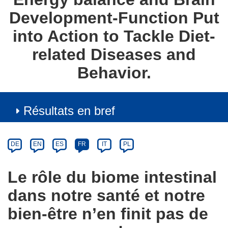
Development-Function Put
into Action to Tackle Diet-
related Diseases and
Behavior.
Résultats en bref
Article
Category
Article
DE
EN
ES
FR
IT
PL
available
in
Le rôle du biome intestinal
the
dans notre santé et notre
following
languages:
bien-être n’en finit pas de