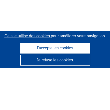
Ce site utilise des cookies
pour améliorer votre navigation.
J'accepte les cookies.
Je refuse les cookies.
CORDIS - Résultats de la recherche de l’UE
Ce site web est géré par l'
Office des publications de
l’Union européenne
Accessibilité
Classification semi-automatique des projets - Avis sur