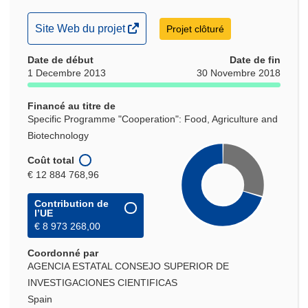
(s’ouvre
Site Web du projet
Projet clôturé
dans
Date de début
une
Date de fin
1 Decembre 2013
30 Novembre 2018
nouvelle
fenêtre)
Financé au titre de
Specific Programme "Cooperation": Food, Agriculture and
Biotechnology
Coût total
€ 12 884 768,96
Contribution de
l’UE
€ 8 973 268,00
Coordonné par
AGENCIA ESTATAL CONSEJO SUPERIOR DE
INVESTIGACIONES CIENTIFICAS
Spain