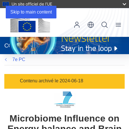
Un site officiel de l’UE
Skip to main content
Menu
(s’ouvre
dans
CORDIS
une
nouvelle
7e PC
fenêtre)
Contenu archivé le 2024-06-18
Microbiome Influence on
Energy balance and Brain