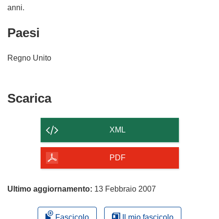
anni.
Paesi
Regno Unito
Scarica
Scarica
il
contenuto
XML
della
pagina
PDF
Ultimo aggiornamento:
13 Febbraio 2007
Fascicolo
Il mio fascicolo