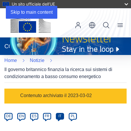
Un sito ufficiale dell’UE
Skip to main content
Menu
(si
apre
CORDIS
in
una
Home
Notizie
nuova
finestra)
Il governo britannico finanzia la ricerca sui sistemi di
condizionamento a basso consumo energetico
Article
Contenuto archiviato il 2023-03-02
Category
Article
DE
EN
ES
FR
IT
PL
available
in