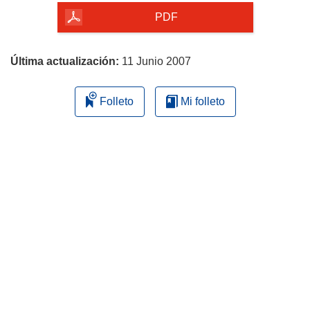
la
PDF
página
Última actualización:
11 Junio 2007
Folleto
Mi folleto