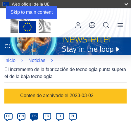
Web oficial de la UE
Skip to main content
Menu
(se
abrirá
CORDIS
en
una
Inicio
Noticias
nueva
ventana)
El incremento de la fabricación de tecnología punta supera
el de la baja tecnología
Article
Contenido archivado el 2023-03-02
Category
Article
DE
EN
ES
FR
IT
PL
available
in