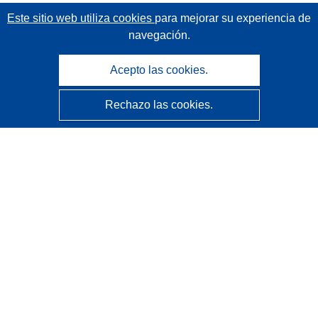
Este sitio web utiliza cookies
para mejorar su experiencia de
navegación.
Acepto las cookies.
Rechazo las cookies.
CORDIS - Resultados de investigaciones de la UE
La
Oficina de Publicaciones de la Unión Europea
gestiona este sitio web.
Accesibilidad
Clasificación semiautomática de proyectos - Declaración
de explicabilidad
Póngase en contacto