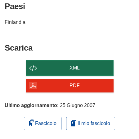
Paesi
Finlandia
Scarica
Scarica
il
contenuto
XML
della
pagina
PDF
Ultimo aggiornamento:
25 Giugno 2007
Fascicolo
Il mio fascicolo