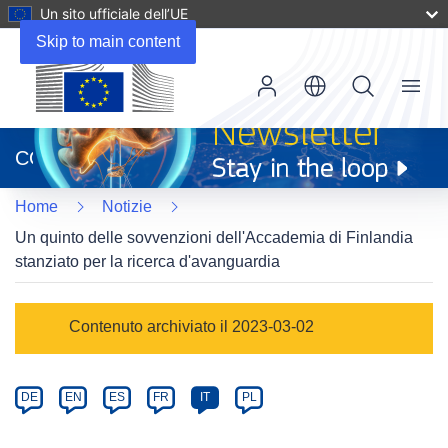
Un sito ufficiale dell’UE
Skip to main content
Menu
(si
apre
CORDIS
in
una
Home
Notizie
nuova
finestra)
Un quinto delle sovvenzioni dell'Accademia di Finlandia
stanziato per la ricerca d'avanguardia
Article
Contenuto archiviato il 2023-03-02
Category
Article
DE
EN
ES
FR
IT
PL
available
in