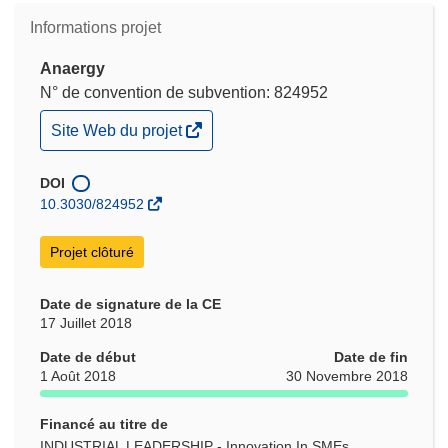
Informations projet
Anaergy
N° de convention de subvention: 824952
(s’ouvre
Site Web du projet
dans
une
nouvelle
DOI
fenêtre)
10.3030/824952
Projet clôturé
Date de signature de la CE
17 Juillet 2018
Date de début
Date de fin
1 Août 2018
30 Novembre 2018
Financé au titre de
INDUSTRIAL LEADERSHIP - Innovation In SMEs