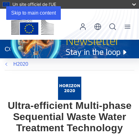
Un site officiel de l’UE
Skip to main content
Menu
(s’ouvre
dans
CORDIS
une
nouvelle
H2020
fenêtre)
Ultra-efficient Multi-phase
Sequential Waste Water
Treatment Technology