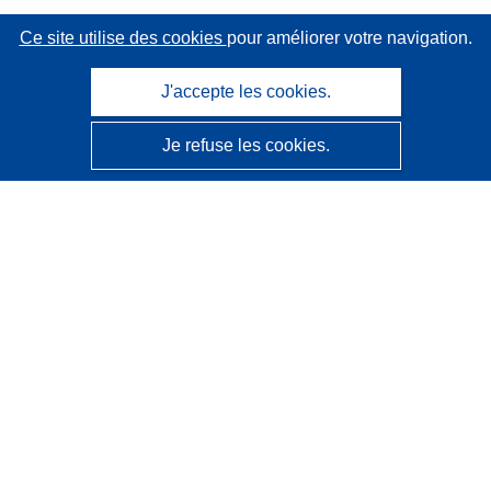
Ce site utilise des cookies
pour améliorer votre navigation.
J'accepte les cookies.
Je refuse les cookies.
CORDIS - Résultats de la recherche de l’UE
Ce site web est géré par l'
Office des publications de
l’Union européenne
Accessibilité
Classification semi-automatique des projets - Avis sur
l’explicabilité
Contactez nous