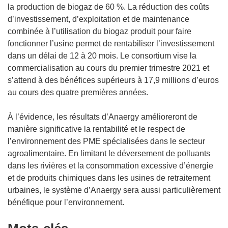
s
la production de biogaz de 60 %. La réduction des coûts
u
d’investissement, d’exploitation et de maintenance
n
combinée à l’utilisation du biogaz produit pour faire
e
fonctionner l’usine permet de rentabiliser l’investissement
n
dans un délai de 12 à 20 mois. Le consortium vise la
o
commercialisation au cours du premier trimestre 2021 et
u
s’attend à des bénéfices supérieurs à 17,9 millions d’euros
v
au cours des quatre premières années.
e
l
À l’évidence, les résultats d’Anaergy amélioreront de
l
manière significative la rentabilité et le respect de
e
l’environnement des PME spécialisées dans le secteur
f
agroalimentaire. En limitant le déversement de polluants
e
dans les rivières et la consommation excessive d’énergie
n
et de produits chimiques dans les usines de retraitement
ê
urbaines, le système d’Anaergy sera aussi particulièrement
t
bénéfique pour l’environnement.
r
e