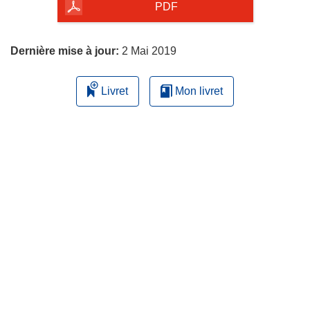
la
PDF
page
Dernière mise à jour:
2 Mai 2019
Livret
Mon livret