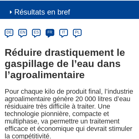
Résultats en bref
Article
Category
Article
DE
EN
ES
FR
IT
PL
available
in
Réduire drastiquement le
the
gaspillage de l’eau dans
following
languages:
l’agroalimentaire
Pour chaque kilo de produit final, l’industrie
agroalimentaire génère 20 000 litres d’eau
résiduaire très difficile à traiter. Une
technologie pionnière, compacte et
multiphase, va permettre un traitement
efficace et économique qui devrait stimuler
la compétitivité.