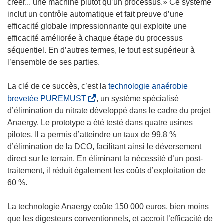
créer... une machine plutôt qu’un processus.» Ce système
inclut un contrôle automatique et fait preuve d’une
efficacité globale impressionnante qui exploite une
efficacité améliorée à chaque étape du processus
séquentiel. En d’autres termes, le tout est supérieur à
l’ensemble de ses parties.
La clé de ce succès, c’est la
technologie anaérobie
(
brevetée PUREMUST
, un système spécialisé
s
d’élimination du nitrate développé dans le cadre du projet
’
Anaergy. Le prototype a été testé dans quatre usines
o
pilotes. Il a permis d’atteindre un taux de 99,8 %
u
d’élimination de la DCO, facilitant ainsi le déversement
v
direct sur le terrain. En éliminant la nécessité d’un post-
r
traitement, il réduit également les coûts d’exploitation de
e
60 %.
d
a
La technologie Anaergy coûte 150 000 euros, bien moins
n
que les digesteurs conventionnels, et accroit l’efficacité de