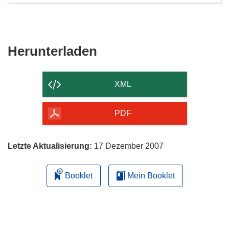
Den
Herunterladen
Inhalt
der
XML
Seite
herunterladen
PDF
Letzte Aktualisierung:
17 Dezember 2007
Booklet
Mein Booklet