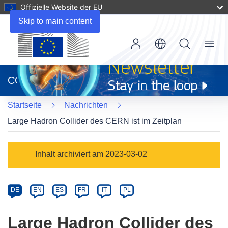
Offizielle Website der EU
Skip to main content
Menu
(öffnet
in
CORDIS
neuem
Fenster)
Startseite
Nachrichten
Large Hadron Collider des CERN ist im Zeitplan
Article
Inhalt archiviert am 2023-03-02
Category
Article
DE
EN
ES
FR
IT
PL
available
in
Large Hadron Collider des
the