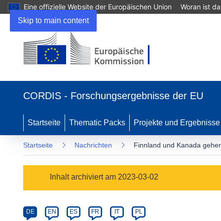
Eine offizielle Website der Europäischen Union
Woran ist d
Skip to main content
(öffnet
in
CORDIS - Forschungsergebnisse der EU
neuem
Fenster)
Startseite
Thematic Packs
Projekte und Ergebnisse
Startseite
Nachrichten
Finnland und Kanada gehen
Article
Inhalt archiviert am 2023-03-02
Category
Article
DE
EN
ES
FR
IT
PL