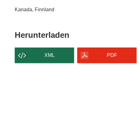
Kanada, Finnland
Den
Herunterladen
Inhalt
der
XML
PDF
Seite
herunterladen