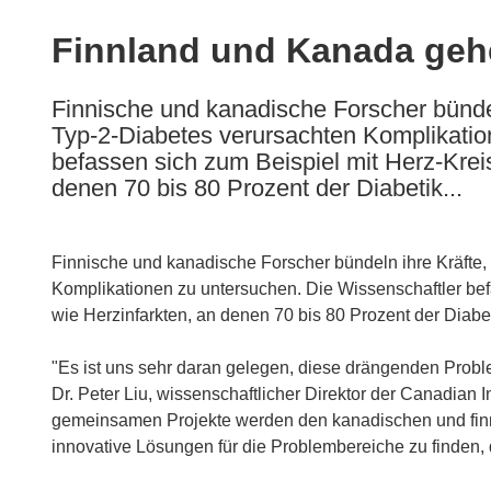
available
in
Finnland und Kanada geh
the
following
Finnische und kanadische Forscher bündel
languages:
Typ-2-Diabetes verursachten Komplikatio
befassen sich zum Beispiel mit Herz-Krei
denen 70 bis 80 Prozent der Diabetik...
Finnische und kanadische Forscher bündeln ihre Kräfte,
Komplikationen zu untersuchen. Die Wissenschaftler bef
wie Herzinfarkten, an denen 70 bis 80 Prozent der Diabet
"Es ist uns sehr daran gelegen, diese drängenden Proble
Dr. Peter Liu, wissenschaftlicher Direktor der Canadian 
gemeinsamen Projekte werden den kanadischen und finni
innovative Lösungen für die Problembereiche zu finden, 