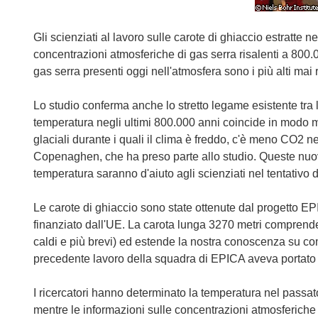
Gli scienziati al lavoro sulle carote di ghiaccio estratte n
concentrazioni atmosferiche di gas serra risalenti a 800.000
gas serra presenti oggi nell'atmosfera sono i più alti mai r
Lo studio conferma anche lo stretto legame esistente tra l
temperatura negli ultimi 800.000 anni coincide in modo m
glaciali durante i quali il clima è freddo, c'è meno CO2 n
Copenaghen, che ha preso parte allo studio. Queste nuove
temperatura saranno d'aiuto agli scienziati nel tentativo d
Le carote di ghiaccio sono state ottenute dal progetto EP
finanziato dall'UE. La carota lunga 3270 metri comprende ot
caldi e più brevi) ed estende la nostra conoscenza su co
precedente lavoro della squadra di EPICA aveva portato 
I ricercatori hanno determinato la temperatura nel passat
mentre le informazioni sulle concentrazioni atmosferiche d