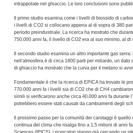
intrappolate nel ghiaccio. Le loro conclusioni sono pubblic
Il primo studio esamina come i livelli di biossido di car
i livelli di CO2 si collocano appena al di sopra di 380 par
periodo preindustriale. La ricerca ha mostrato che durante
750.000 anni fa, il livello di CO2 era al suo minimo, al di
Il secondo studio esamina un altro importante gas serra:
nell'atmosfera è di circa 1800 parti per miliardo, un dato
di ghiaccio ha mostrato che la curva per il metano si avvi
Fondamentale è che la ricerca di EPICA ha trovato le prov
770.000 anni fa i livelli sia di CO2 che di CH4 cambiaro
simili si verificarono anche circa 40.000 anni fa durante l
potrebbero essere stati causati da cambiamenti degli sch
Il prossimo passo per la comunità dei carotaggi è quello
continua del clima che risalga fino a 1,5 milioni di anni f
Sciences (IPICS), i ricercatori stanno già cercando un si