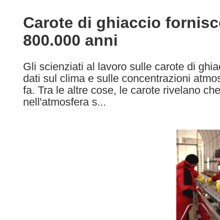
available
in
Carote di ghiaccio fornisc
the
800.000 anni
following
languages:
Gli scienziati al lavoro sulle carote di ghi
dati sul clima e sulle concentrazioni atmos
fa. Tra le altre cose, le carote rivelano che
nell'atmosfera s...