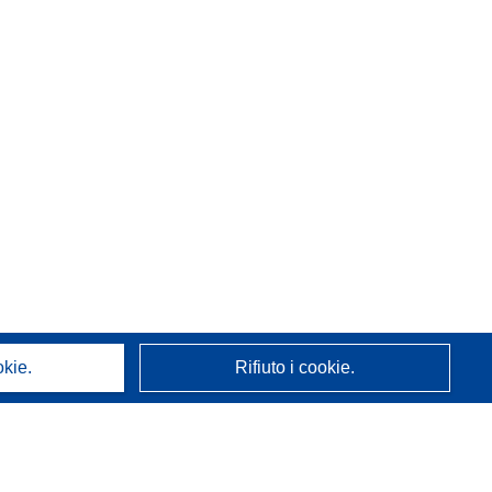
okie.
Rifiuto i cookie.
A proposito di noi