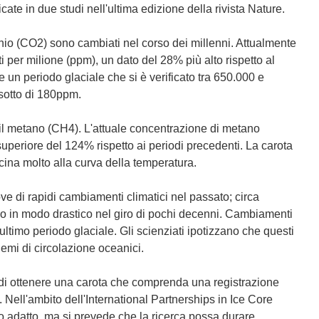
ate in due studi nell'ultima edizione della rivista Nature.
bonio (CO2) sono cambiati nel corso dei millenni. Attualmente
ti per milione (ppm), un dato del 28% più alto rispetto al
 un periodo glaciale che si è verificato tra 650.000 e
 sotto di 180ppm.
 il metano (CH4). L'attuale concentrazione di metano
 superiore del 124% rispetto ai periodi precedenti. La carota
cina molto alla curva della temperatura.
e di rapidi cambiamenti climatici nel passato; circa
no in modo drastico nel giro di pochi decenni. Cambiamenti
'ultimo periodo glaciale. Gli scienziati ipotizzano che questi
emi di circolazione oceanici.
 di ottenere una carota che comprenda una registrazione
a. Nell'ambito dell'International Partnerships in Ice Core
to adatto, ma si prevede che la ricerca possa durare