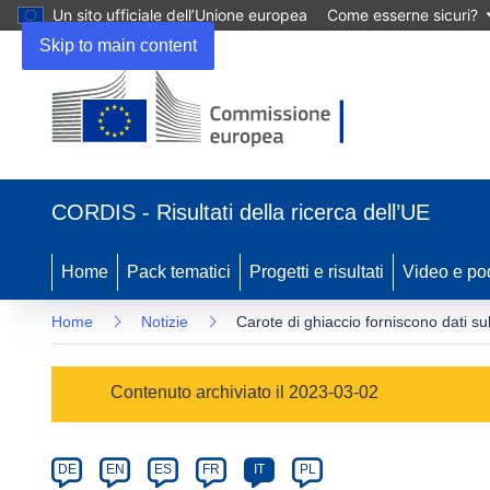
Un sito ufficiale dell’Unione europea
Come esserne sicuri?
Skip to main content
(si
apre
CORDIS - Risultati della ricerca dell’UE
in
una
nuova
Home
Pack tematici
Progetti e risultati
Video e po
finestra)
Home
Notizie
Carote di ghiaccio forniscono dati su
Article
Contenuto archiviato il 2023-03-02
Category
Article
DE
EN
ES
FR
IT
PL