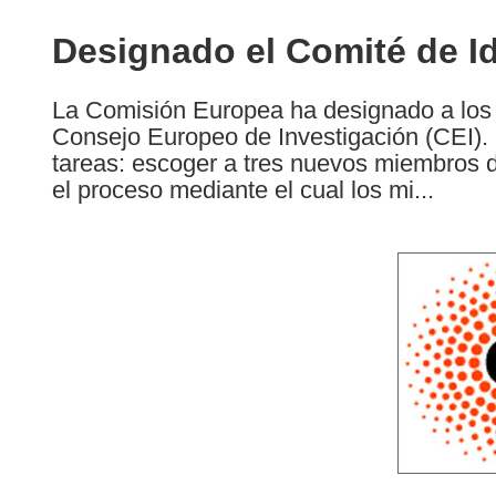
available
in
Designado el Comité de Id
the
following
La Comisión Europea ha designado a los 
languages:
Consejo Europeo de Investigación (CEI). 
tareas: escoger a tres nuevos miembros d
el proceso mediante el cual los mi...