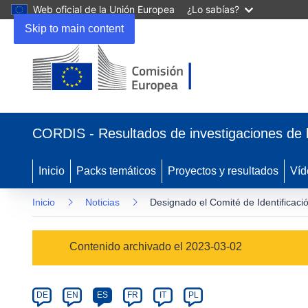
Web oficial de la Unión Europea
¿Lo sabías?
Skip to main content
(se
abrirá
CORDIS - Resultados de investigaciones de 
en
una
nueva
Inicio
Packs temáticos
Proyectos y resultados
Víd
ventana)
Inicio
Noticias
Designado el Comité de Identificaci
Article
Contenido archivado el 2023-03-02
Category
Article
DE
EN
ES
FR
IT
PL