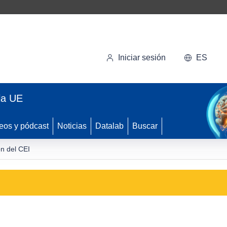
Iniciar sesión
ES
la UE
eos y pódcast
Noticias
Datalab
Buscar
ón del CEI