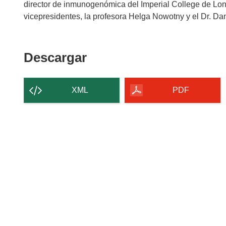
director de inmunogenómica del Imperial College de Lond
vicepresidentes, la profesora Helga Nowotny y el Dr. Dan
Descargar
Descargar
el
contenido
XML
PDF
de
la
página