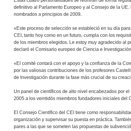
Estas cuatro personalidades se reunirán de forma regula
definitivo al Parlamento Europeo y al Consejo de la UE.
nombrados a principios de 2009.
«Este proceso de selección se estableció en su día para 
CEI, tanto hoy como en un futuro, cumpla con los requisi
de los miembros elegidos. Le estoy muy agradecido al pr
declaró el Comisario europeo de Ciencia e Investigación
«El comité contará con el apoyo y la confianza de la Co
por las valiosas contribuciones de los profesores Castel
de Investigación durante la fase más crucial de su creac
Un panel de científicos de alto nivel encabezados por el 
2005 a los veintidós miembros fundadores iniciales del C
El Consejo Científico del CEI tiene como responsabilidad p
organización y supervisar su puesta en práctica. También
pares a las que se someten las propuestas de subvención.