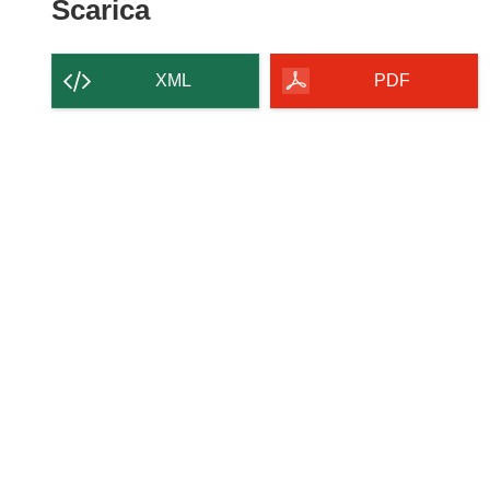
Scarica
Scarica
il
contenuto
XML
PDF
della
pagina