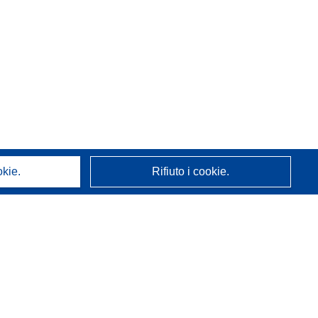
okie.
Rifiuto i cookie.
A proposito di noi
Chi siamo
Servizi CORDIS