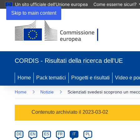
Un sito ufficiale dell’Unione europea
Come esserne sicuri?
Skip to main content
(si
apre
CORDIS - Risultati della ricerca dell’UE
in
una
nuova
Home
Pack tematici
Progetti e risultati
Video e po
finestra)
Home
Notizie
Scienziati svedesi scoprono un mecca
Article
Contenuto archiviato il 2023-03-02
Category
Article
DE
EN
ES
FR
IT
PL