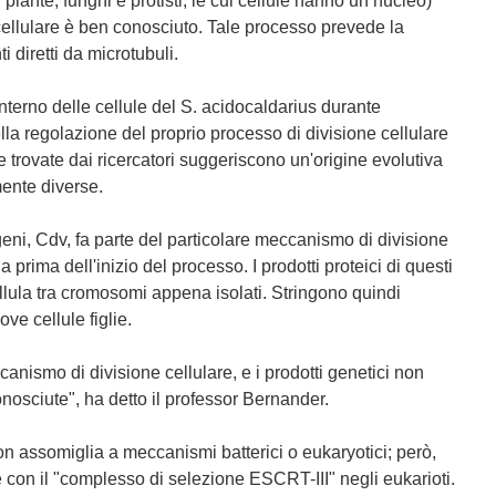
, piante, funghi e protisti, le cui cellule hanno un nucleo)
e cellulare è ben conosciuto. Tale processo prevede la
diretti da microtubuli.
'interno delle cellule del S. acidocaldarius durante
ella regolazione del proprio processo di divisione cellulare
 trovate dai ricercatori suggeriscono un'origine evolutiva
ente diverse.
eni, Cdv, fa parte del particolare meccanismo di divisione
 prima dell'inizio del processo. I prodotti proteici di questi
llula tra cromosomi appena isolati. Stringono quindi
ve cellule figlie.
nismo di divisione cellulare, e i prodotti genetici non
nosciute", ha detto il professor Bernander.
on assomiglia a meccanismi batterici o eukaryotici; però,
con il "complesso di selezione ESCRT-III" negli eukarioti.