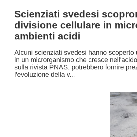
available
in
Scienziati svedesi scopr
the
divisione cellulare in mic
following
languages:
ambienti acidi
Alcuni scienziati svedesi hanno scoperto
in un microrganismo che cresce nell'acido 
sulla rivista PNAS, potrebbero fornire prez
l'evoluzione della v...