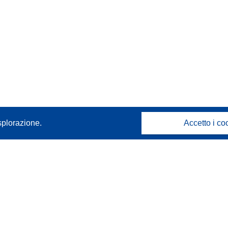
splorazione.
Accetto i co
Contattaci
Contatta il nostro Help Desk
FAQ: domande frequenti
(e relative risposte)