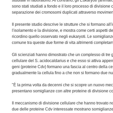
studiate in laboratorio. Al contrario, gli Eukaryoti (animali
sono stati studiati a fondo e il loro processo di division
separazione dei cromosomi duplicati attraverso movimenti 
Il presente studio descrive le strutture che si formano all
l'isolamento e la divisione, e mostra come certi aspetti d
ricordino quello osservato negli eukaryoti. Le somiglianze
comune tra queste due forme di vita altrimenti completam
Gli scienziati hanno dimostrato che un complesso di tre g
cellulare del S. acidocaldarius e che esso si attiva appena
geni (proteine Cdv) formano una fascia al centro della ce
gradualmente la cellula fino a che non si formano due nuo
"È la prima volta da decenni che si scopre un nuovo mecca
presentano somiglianze con altre proteine di divisione co
Il meccanismo di divisione cellulare che hanno trovato n
due delle proteine Cdv interessate mostrano somiglianze 