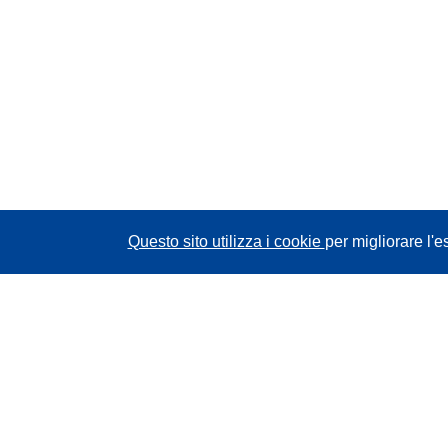
Questo sito utilizza i cookie
per migliorare l'e
CORDIS - Risultati della ricerca dell’UE
Questo sito web è gestito dall'
Ufficio delle
pubblicazioni dell'Unione europea