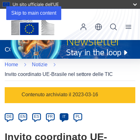
Un sito ufficiale dell’UE
Skip to main content
Menu
(si
apre
CORDIS
in
una
Home
Notizie
nuova
finestra)
Invito coordinato UE-Brasile nel settore delle TIC
Article
Contenuto archiviato il 2023-03-16
Category
Article
DE
EN
ES
FR
IT
PL
available
in
Invito coordinato UE-
the