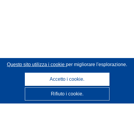
Questo sito utilizza i cookie
per migliorare l'esplorazione.
Accetto i cookie.
Rifiuto i cookie.
CORDIS - Risultati della ricerca dell’UE
Questo sito web è gestito dall'
Ufficio delle pubblicazioni
dell'Unione europea