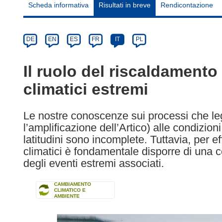
Scheda informativa
Risultati in breve
Rendicontazione
Article
Category
Article
DE
EN
ES
FR
IT
PL
available
in
Il ruolo del riscaldamento 
the
climatici estremi
following
languages:
Le nostre conoscenze sui processi che leg
l’amplificazione dell’Artico) alle condizio
latitudini sono incomplete. Tuttavia, per 
climatici è fondamentale disporre di una 
degli eventi estremi associati.
CAMBIAMENTO
CLIMATICO E
AMBIENTE