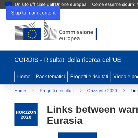
Un sito ufficiale dell’Unione europea
Come esserne sicuri?
Skip to main content
(si
apre
CORDIS - Risultati della ricerca dell’UE
in
una
nuova
Home
Pack tematici
Progetti e risultati
Video e po
finestra)
Home
Progetti e risultati
Orizzonte 2020
Lin
Links between warm
Eurasia