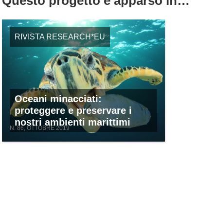
Questo progetto è apparso in…
RIVISTA RESEARCH*EU
Oceani minacciati:
proteggere e preservare i
nostri ambienti marittimi
N. 86, OTTOBRE 2019