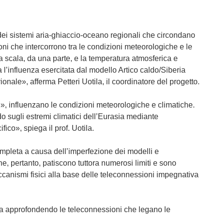
 dei sistemi aria-ghiaccio-oceano regionali che circondano
oni che intercorrono tra le condizioni meteorologiche e le
ga scala, da una parte, e la temperatura atmosferica e
tra l’influenza esercitata dal modello Artico caldo/Siberia
ionale», afferma Petteri Uotila, il coordinatore del progetto.
i», influenzano le condizioni meteorologiche e climatiche.
do sugli estremi climatici dell’Eurasia mediante
fico», spiega il prof. Uotila.
mpleta a causa dell’imperfezione dei modelli e
one, pertanto, patiscono tuttora numerosi limiti e sono
meccanismi fisici alla base delle teleconnessioni impegnativa
nza approfondendo le teleconnessioni che legano le