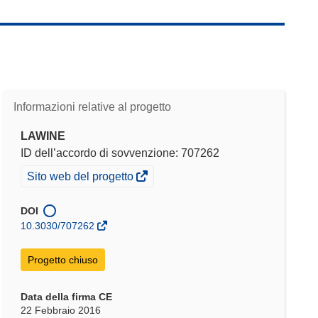
Informazioni relative al progetto
LAWINE
ID dell’accordo di sovvenzione: 707262
(si
Sito web del progetto
apre
in
DOI
una
10.3030/707262
nuova
finestra)
Progetto chiuso
Data della firma CE
22 Febbraio 2016