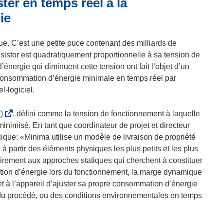
er en temps réel à la
ie
e. C’est une petite puce contenant des milliards de
sistor est quadratiquement proportionnelle à sa tension de
nergie qui diminuent cette tension ont fait l’objet d’un
consommation d’énergie minimale en temps réel par
-logiciel.
(
)
, défini comme la tension de fonctionnement à laquelle
s
inimisé. En tant que coordinateur de projet et directeur
’
que: «Minima utilise un modèle de livraison de propriété
o
 à partir des éléments physiques les plus petits et les plus
u
irement aux approches statiques qui cherchent à constituer
v
mation d’énergie lors du fonctionnement, la marge dynamique
r
rmet à l’appareil d’ajuster sa propre consommation d’énergie
e
 du procédé, ou des conditions environnementales en temps
d
a