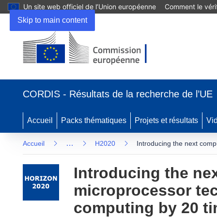
Un site web officiel de l’Union européenne
Comment le vérif
Skip to main content
(s’ouvre
dans
CORDIS - Résultats de la recherche de l’UE
une
nouvelle
fenêtre)
Accueil
Packs thématiques
Projets et résultats
Vi
…
Accueil
H2020
Introducing the next comp
Introducing the ne
microprocessor tec
computing by 20 ti