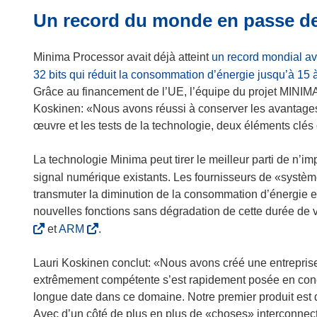
n
Un record du monde en passe de
ê
t
Minima Processor avait déjà atteint
r
un record mondial av
e
32 bits qui réduit la consommation d’énergie jusqu’à 15 à
)
Grâce au financement de l’UE, l’équipe du projet MINIMA
Koskinen: «Nous avons réussi à conserver les avantages l
œuvre et les tests de la technologie, deux éléments clés
La technologie Minima peut tirer le meilleur parti de n’i
signal numérique existants. Les fournisseurs de «systè
transmuter la diminution de la consommation d’énergie en
nouvelles fonctions sans dégradation de cette durée de 
(
et
ARM
.
s
’
Lauri Koskinen conclut: «Nous avons créé une entreprise 
o
extrêmement compétente s’est rapidement posée en concu
u
longue date dans ce domaine. Notre premier produit est
v
Avec d’un côté de plus en plus de «choses» interconnec