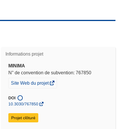
Informations projet
MINIMA
N° de convention de subvention: 767850
(s’ouvre
Site Web du projet
dans
une
DOI
nouvelle
10.3030/767850
fenêtre)
Projet clôturé