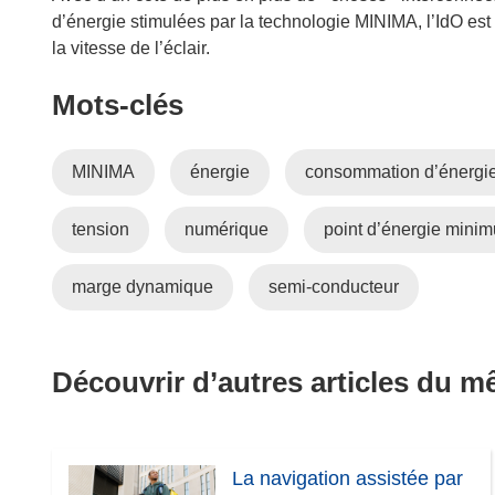
r
d’énergie stimulées par la technologie MINIMA, l’IdO est d
e
la vitesse de l’éclair.
d
Mots‑clés
a
n
s
MINIMA
énergie
consommation d’énergi
u
n
tension
numérique
point d’énergie mini
e
n
o
marge dynamique
semi-conducteur
u
v
e
Découvrir d’autres articles du 
l
l
e
f
La navigation assistée par