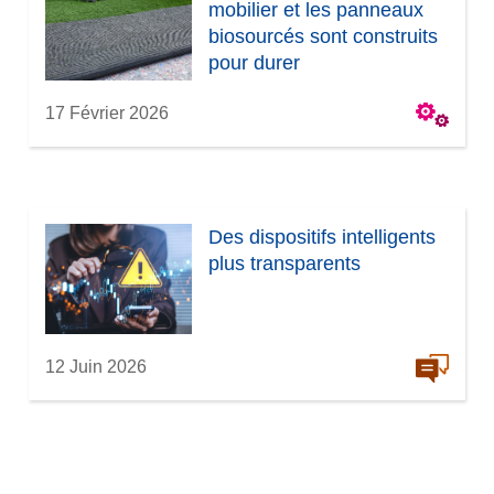
t
n
mobilier et les panneaux
r
ê
biosourcés sont construits
e
t
pour durer
)
r
e
17 Février 2026
)
Des dispositifs intelligents
plus transparents
12 Juin 2026