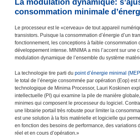
La modulation dynamique: s’ajust
r
e
consommation minimale d’énerg
d
a
Le processeur est le «cerveau» de tout appareil numériqu
n
transistors. Puisque la consommation d’énergie d’un tran
s
fonctionnement, les conceptions à faible consommation d’é
u
développement intense. MINIMA a mis l’accent sur une 
n
modulation dynamique de l’ensemble du système matériel
e
n
La technologie tire parti du
point d’énergie minimal (MEP
o
le total de l’énergie consommée par opération (Eop) est m
u
technologique de Minima Processor, Lauri Koskinen expli
v
intellectuelle (PI) qui examine la pile de manière globale,
e
minimes qui composent le processeur du logiciel. Contra
l
une librairie portail très robuste pour limiter la consom
l
est une solution à la fois matérielle et logicielle qui pe
e
en fonction des besoins de performance, des variations
f
réel et en cours d’opération.»
e