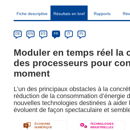
Fiche descriptive
Résultats en bref
Rapports
Rés
Article
Category
Article
DE
EN
ES
FR
IT
PL
available
in
Moduler en temps réel la
the
des processeurs pour con
following
languages:
moment
L’un des principaux obstacles à la concréti
réduction de la consommation d’énergie d
nouvelles technologies destinées à aider 
évoluent de façon spectaculaire et semble
ÉCONOMIE
TECHNOLOGIES
NUMÉRIQUE
INDUSTRIELLES