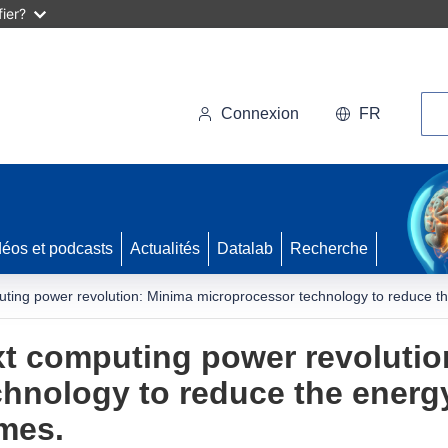
ier?
Rec
Connexion
FR
déos et podcasts
Actualités
Datalab
Recherche
uting power revolution: Minima microprocessor technology to reduce th
xt computing power revolutio
hnology to reduce the energy
mes.