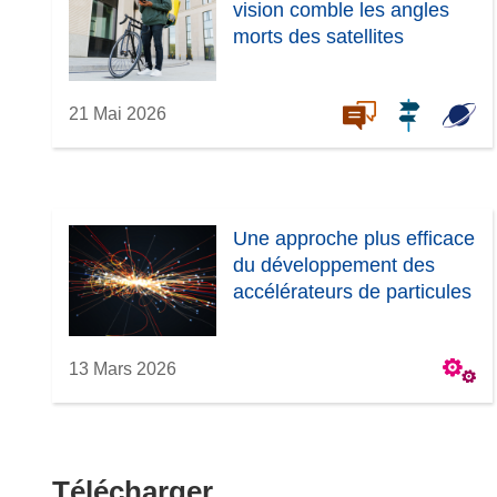
e
vision comble les angles
n
morts des satellites
ê
t
r
21 Mai 2026
e
)
Une approche plus efficace
du développement des
accélérateurs de particules
13 Mars 2026
Télécharger
Télécharger