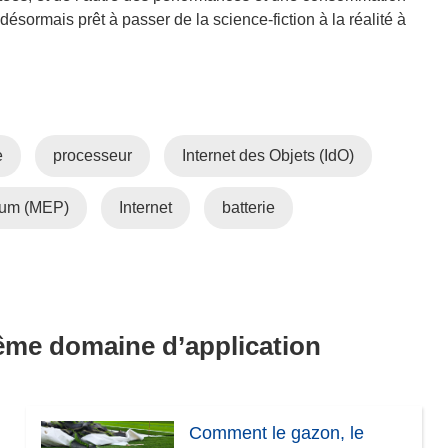
r
n
a
e
ésormais prêt à passer de la science-fiction à la réalité à
e
o
n
d
)
u
s
a
v
u
n
e
n
s
l
e
u
e
processeur
Internet des Objets (IdO)
l
n
n
e
o
e
mum (MEP)
f
Internet
batterie
u
n
e
v
o
n
e
u
ê
l
v
t
l
e
r
e
l
même domaine d’application
e
f
l
)
e
e
n
f
ê
e
Comment le gazon, le