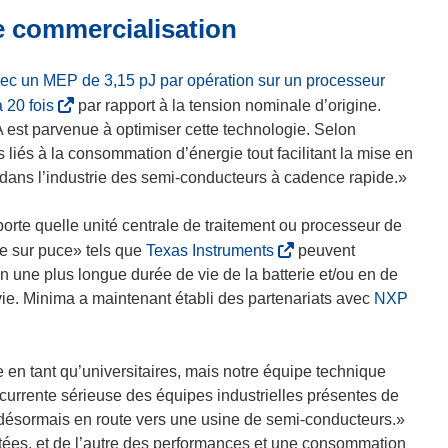
 commercialisation
n
s
u
ec un MEP de 3,15 pJ par opération sur un processeur
n
(
 20 fois
par rapport à la tension nominale d’origine.
e
s
 est parvenue à optimiser cette technologie. Selon
n
’
iés à la consommation d’énergie tout facilitant la mise en
o
o
 dans l’industrie des semi-conducteurs à cadence rapide.»
u
u
v
v
mporte quelle unité centrale de traitement ou processeur de
e
r
(
me sur puce» tels que
Texas Instruments
peuvent
l
e
s
 une plus longue durée de vie de la batterie et/ou en de
l
d
’
(
vie. Minima a maintenant établi des partenariats avec
NXP
e
a
o
s
f
n
u
’
e
s
v
o
en tant qu’universitaires, mais notre équipe technique
n
u
r
u
rrente sérieuse des équipes industrielles présentes de
ê
n
e
v
 désormais en route vers une usine de semi-conducteurs.»
t
e
d
r
tées, et de l’autre des performances et une consommation