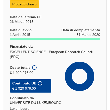
finestra)
Progetto chiuso
Data della firma CE
26 Marzo 2015
Data di avvio
Data di completamento
1 Aprile 2015
31 Marzo 2020
Finanziato da
EXCELLENT SCIENCE - European Research Council
(ERC)
Costo totale
€ 1 929 976,00
Contributo UE
€ 1 929 976,00
Coordinato da
UNIVERSITE DU LUXEMBOURG
Luxembourg