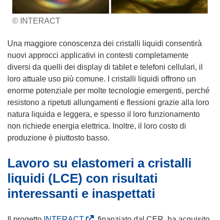
© INTERACT
Una maggiore conoscenza dei cristalli liquidi consentirà
nuovi approcci applicativi in contesti completamente
diversi da quelli dei display di tablet e telefoni cellulari, il
loro attuale uso più comune. I cristalli liquidi offrono un
enorme potenziale per molte tecnologie emergenti, perché
resistono a ripetuti allungamenti e flessioni grazie alla loro
natura liquida e leggera, e spesso il loro funzionamento
non richiede energia elettrica. Inoltre, il loro costo di
produzione è piuttosto basso.
Lavoro su elastomeri a cristalli
liquidi (LCE) con risultati
interessanti e inaspettati
(
Il progetto
INTERACT
, finanziato dal CER, ha acquisito