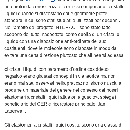
s
una profonda conoscenza di come si comportano i cristalli
i
liquidi quando si discostano dalle geometrie piatte
a
standard in cui sono stati studiati e utilizzati per decenni.
p
Nell’ambito del progetto INTERACT sono state fatte
r
scoperte del tutto inaspettate, come quella di un cristallo
e
liquido con una disposizione anti-ordinata dei suoi
i
costituenti, dove le molecole sono disposte in modo da
n
evitare una certa direzione piuttosto che allinearsi ad essa.
u
n
«I cristalli liquidi con parametro d’ordine cosiddetto
a
negativo erano già stati concepiti in via teorica ma non
n
erano mai stati osservati nella pratica; noi siamo riusciti a
u
produrre un materiale del genere nel contesto dei nostri
o
elastomeri a cristalli liquidi attuatori a guscio», spiega il
v
beneficiario del CER e ricercatore principale, Jan
a
Lagerwall.
f
i
Gli elastomeri a cristalli liquidi costituiscono una classe di