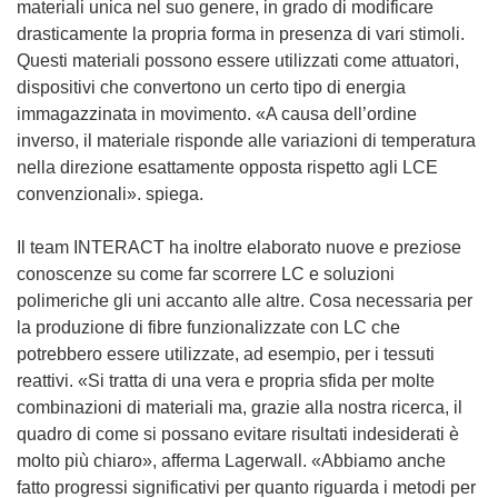
n
materiali unica nel suo genere, in grado di modificare
e
drasticamente la propria forma in presenza di vari stimoli.
s
Questi materiali possono essere utilizzati come attuatori,
t
dispositivi che convertono un certo tipo di energia
r
immagazzinata in movimento. «A causa dell’ordine
a
inverso, il materiale risponde alle variazioni di temperatura
)
nella direzione esattamente opposta rispetto agli LCE
convenzionali». spiega.
Il team INTERACT ha inoltre elaborato nuove e preziose
conoscenze su come far scorrere LC e soluzioni
polimeriche gli uni accanto alle altre. Cosa necessaria per
la produzione di fibre funzionalizzate con LC che
potrebbero essere utilizzate, ad esempio, per i tessuti
reattivi. «Si tratta di una vera e propria sfida per molte
combinazioni di materiali ma, grazie alla nostra ricerca, il
quadro di come si possano evitare risultati indesiderati è
molto più chiaro», afferma Lagerwall. «Abbiamo anche
fatto progressi significativi per quanto riguarda i metodi per