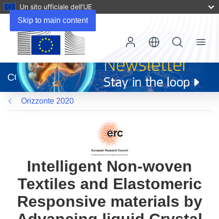
Un sito ufficiale dell’UE
Skip to main content
Menu
(si
apre
CORDIS
in
una
Orizzonte 2020
nuova
finestra)
Intelligent Non-woven
Textiles and Elastomeric
Responsive materials by