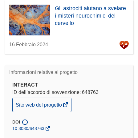
Gli astrociti aiutano a svelare
i misteri neurochimici del
cervello
16 Febbraio 2024
Informazioni relative al progetto
INTERACT
ID dell’accordo di sovvenzione: 648763
(si
Sito web del progetto
apre
in
DOI
una
10.3030/648763
nuova