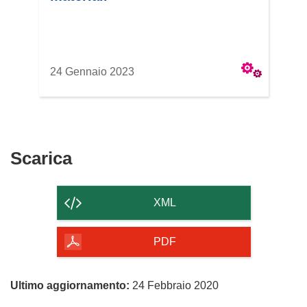
24 Gennaio 2023
Scarica
Scarica
il
contenuto
XML
della
pagina
PDF
Ultimo aggiornamento:
24 Febbraio 2020