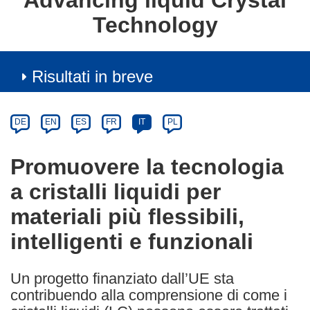
Advancing liquid Crystal
Technology
Risultati in breve
Article
Category
Article
DE
EN
ES
FR
IT
PL
available
in
Promuovere la tecnologia
the
a cristalli liquidi per
following
languages:
materiali più flessibili,
intelligenti e funzionali
Un progetto finanziato dall’UE sta
contribuendo alla comprensione di come i