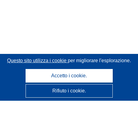
Questo sito utilizza i cookie
per migliorare l'esplorazione.
Accetto i cookie.
Rifiuto i cookie.
CORDIS - Risultati della ricerca dell’UE
Questo sito web è gestito dall'
Ufficio delle pubblicazioni
dell'Unione europea