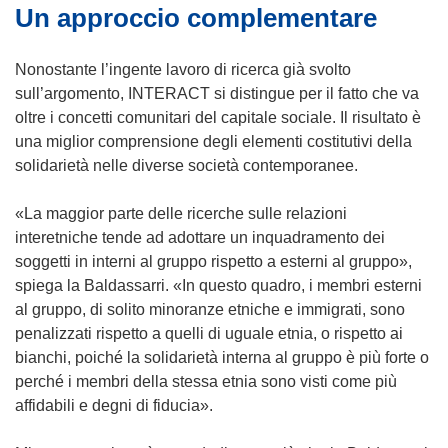
Un approccio complementare
a
n
n
a
u
n
Nonostante l’ingente lavoro di ricerca già svolto
o
u
sull’argomento, INTERACT si distingue per il fatto che va
v
o
oltre i concetti comunitari del capitale sociale. Il risultato è
a
v
una miglior comprensione degli elementi costitutivi della
f
a
solidarietà nelle diverse società contemporanee.
i
f
n
i
«La maggior parte delle ricerche sulle relazioni
e
n
interetniche tende ad adottare un inquadramento dei
s
e
soggetti in interni al gruppo rispetto a esterni al gruppo»,
t
s
spiega la Baldassarri. «In questo quadro, i membri esterni
r
t
al gruppo, di solito minoranze etniche e immigrati, sono
a
r
penalizzati rispetto a quelli di uguale etnia, o rispetto ai
)
a
bianchi, poiché la solidarietà interna al gruppo è più forte o
)
perché i membri della stessa etnia sono visti come più
affidabili e degni di fiducia».