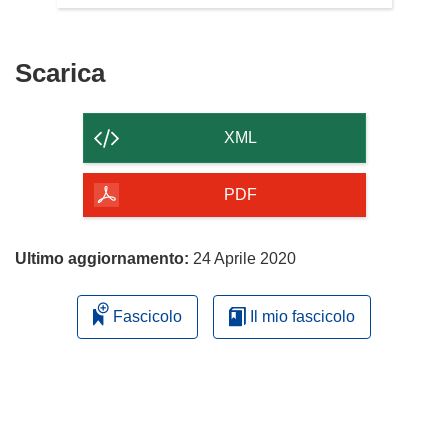
Scarica
Scarica
il
contenuto
XML
della
pagina
PDF
Ultimo aggiornamento:
24 Aprile 2020
Fascicolo
Il mio fascicolo