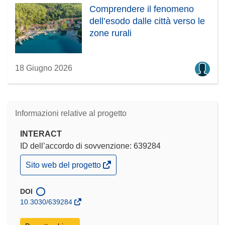
Comprendere il fenomeno
dell’esodo dalle città verso le
zone rurali
18 Giugno 2026
Informazioni relative al progetto
INTERACT
ID dell’accordo di sovvenzione: 639284
(si
Sito web del progetto
apre
in
una
DOI
nuova
10.3030/639284
finestra)