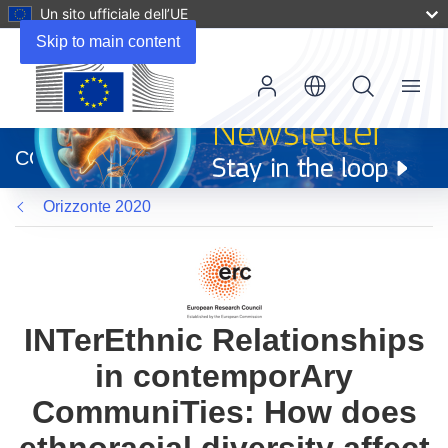
Un sito ufficiale dell’UE
Skip to main content
Menu
(si
apre
CORDIS
in
una
Orizzonte 2020
nuova
finestra)
INTerEthnic Relationships
in contemporAry
CommuniTies: How does