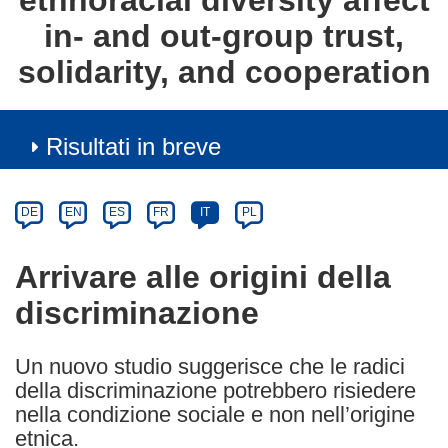
ethnoracial diversity affect
in- and out-group trust,
solidarity, and cooperation
Risultati in breve
Article
Category
Article
DE
EN
ES
FR
IT
PL
available
in
Arrivare alle origini della
the
discriminazione
following
languages:
Un nuovo studio suggerisce che le radici
della discriminazione potrebbero risiedere
nella condizione sociale e non nell’origine
etnica.