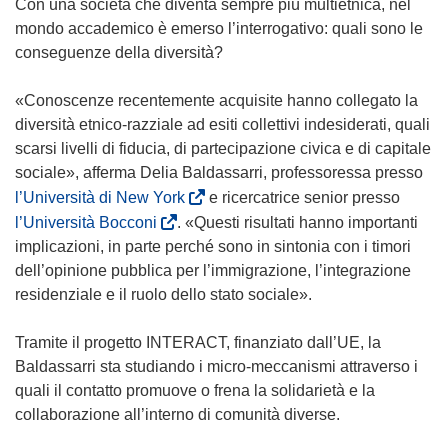
Con una società che diventa sempre più multietnica, nel
mondo accademico è emerso l’interrogativo: quali sono le
conseguenze della diversità?
«Conoscenze recentemente acquisite hanno collegato la
diversità etnico-razziale ad esiti collettivi indesiderati, quali
scarsi livelli di fiducia, di partecipazione civica e di capitale
sociale», afferma Delia Baldassarri, professoressa presso
(
l’Università di New York
e ricercatrice senior presso
s
(
l’Università Bocconi
. «Questi risultati hanno importanti
i
s
implicazioni, in parte perché sono in sintonia con i timori
a
i
dell’opinione pubblica per l’immigrazione, l’integrazione
p
a
residenziale e il ruolo dello stato sociale».
r
p
e
r
Tramite il progetto INTERACT, finanziato dall’UE, la
i
e
Baldassarri sta studiando i micro-meccanismi attraverso i
n
i
quali il contatto promuove o frena la solidarietà e la
u
n
collaborazione all’interno di comunità diverse.
n
u