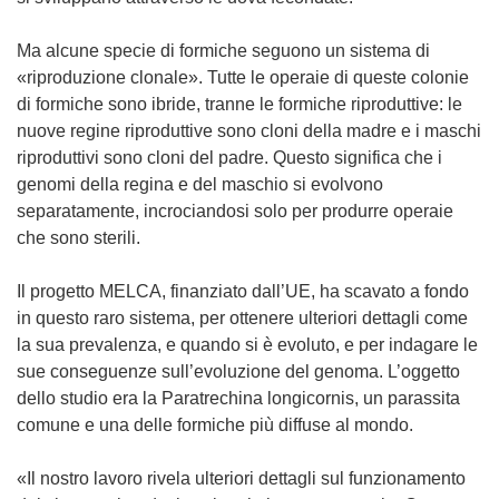
a
p
Ma alcune specie di formiche seguono un sistema di
r
«riproduzione clonale». Tutte le operaie di queste colonie
e
di formiche sono ibride, tranne le formiche riproduttive: le
i
nuove regine riproduttive sono cloni della madre e i maschi
n
riproduttivi sono cloni del padre. Questo significa che i
u
genomi della regina e del maschio si evolvono
n
separatamente, incrociandosi solo per produrre operaie
a
che sono sterili.
n
u
Il progetto MELCA, finanziato dall’UE, ha scavato a fondo
o
in questo raro sistema, per ottenere ulteriori dettagli come
v
la sua prevalenza, e quando si è evoluto, e per indagare le
a
sue conseguenze sull’evoluzione del genoma. L’oggetto
f
dello studio era la Paratrechina longicornis, un parassita
i
comune e una delle formiche più diffuse al mondo.
n
e
«Il nostro lavoro rivela ulteriori dettagli sul funzionamento