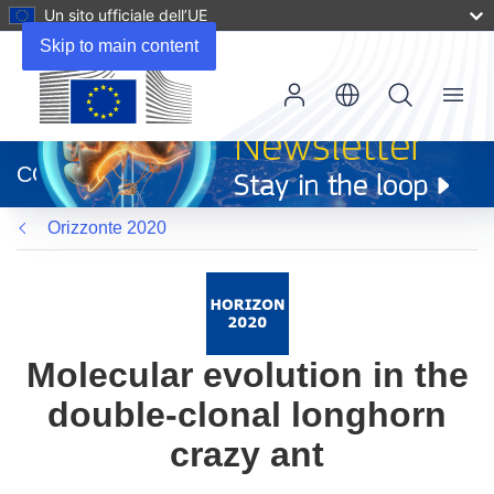
Un sito ufficiale dell’UE
Skip to main content
Menu
(si
apre
CORDIS
in
una
Orizzonte 2020
nuova
finestra)
Molecular evolution in the
double-clonal longhorn
crazy ant