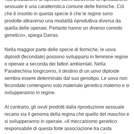
a
sessuale è una caratteristica comune delle formiche. Ciò
f
che è insolito in questa specie è che le regine sono
i
prodotte attraverso una modalità riproduttiva diversa da
n
quella delle operaie. Pertanto hanno un diverso corredo
e
genetico», spiega Darras.
s
t
Nella maggior parte delle specie di formiche, le uova
r
diploidi (fecondate) possono svilupparsi in femmine regine
a
o operaie a seconda dei fattori ambientali. Nella
)
Paratrechina longicornis, il destino di un uovo diploide
sembra essere determinato dal suo genotipo. Le uova non
fecondate contengono solo materiale genetico materno e si
svilupperanno in regine.
Al contrario, gli ovuli prodotti dalla riproduzione sessuale
recano sia il genoma della regina che quello del maschio e
si svilupperanno in operaie. «Il meccanismo genetico
responsabile di questa forte associazione tra casta