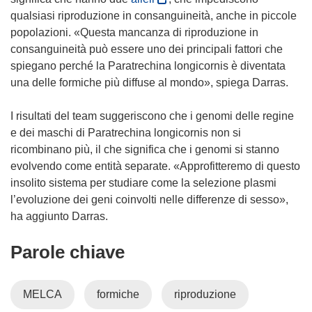
i
s
qualsiasi riproduzione in consanguineità, anche in piccole
a
i
popolazioni. «Questa mancanza di riproduzione in
p
a
consanguineità può essere uno dei principali fattori che
r
p
spiegano perché la Paratrechina longicornis è diventata
e
r
una delle formiche più diffuse al mondo», spiega Darras.
i
e
n
i
I risultati del team suggeriscono che i genomi delle regine
u
n
e dei maschi di Paratrechina longicornis non si
n
u
ricombinano più, il che significa che i genomi si stanno
a
n
evolvendo come entità separate. «Approfitteremo di questo
n
a
insolito sistema per studiare come la selezione plasmi
u
n
l’evoluzione dei geni coinvolti nelle differenze di sesso»,
o
u
ha aggiunto Darras.
v
o
Parole chiave
a
v
f
a
i
f
MELCA
formiche
riproduzione
n
i