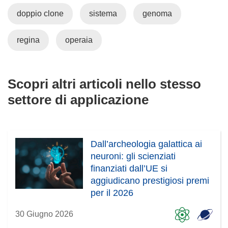
e
n
doppio clone
sistema
genoma
s
e
t
s
r
t
regina
operaia
a
r
)
a
)
Scopri altri articoli nello stesso
settore di applicazione
Dall’archeologia galattica ai
neuroni: gli scienziati
finanziati dall’UE si
aggiudicano prestigiosi premi
per il 2026
30 Giugno 2026