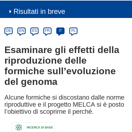
Risultati in breve
Article
Category
Article
DE
EN
ES
FR
IT
PL
available
in
Esaminare gli effetti della
the
riproduzione delle
following
languages:
formiche sull’evoluzione
del genoma
Alcune formiche si discostano dalle norme
riproduttive e il progetto MELCA si è posto
l’obiettivo di scoprirne il perché.
RICERCA DI BASE