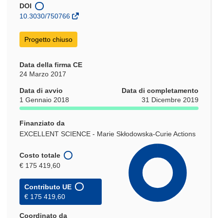
una
DOI
nuova
10.3030/750766
finestra)
Progetto chiuso
Data della firma CE
24 Marzo 2017
Data di avvio
Data di completamento
1 Gennaio 2018
31 Dicembre 2019
Finanziato da
EXCELLENT SCIENCE - Marie Skłodowska-Curie Actions
Costo totale
€ 175 419,60
Contributo UE
€ 175 419,60
Coordinato da