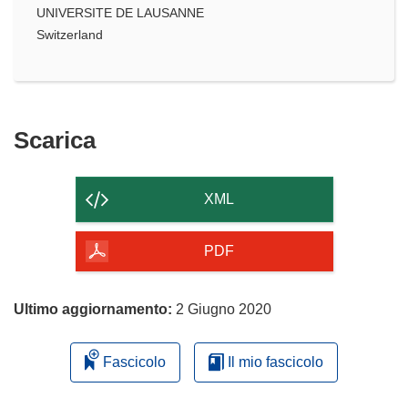
UNIVERSITE DE LAUSANNE
Switzerland
Scarica
Scarica
il
contenuto
XML
della
pagina
PDF
Ultimo aggiornamento:
2 Giugno 2020
Fascicolo
Il mio fascicolo