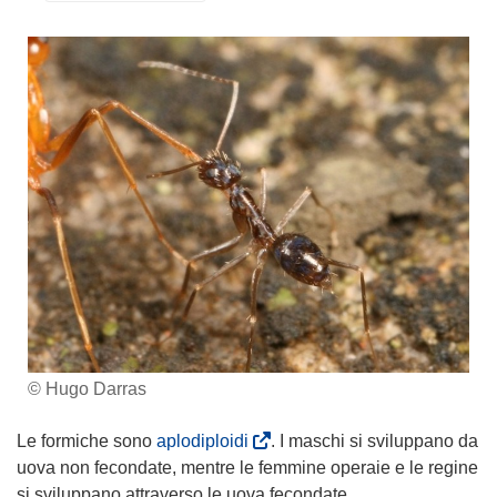
© Hugo Darras
(
Le formiche sono
aplodiploidi
. I maschi si sviluppano da
s
uova non fecondate, mentre le femmine operaie e le regine
i
si sviluppano attraverso le uova fecondate.