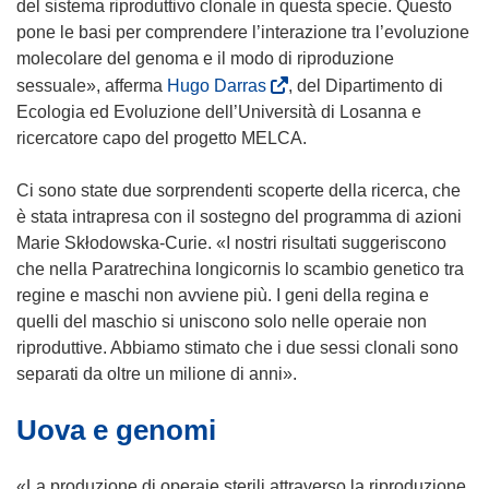
s
del sistema riproduttivo clonale in questa specie. Questo
t
pone le basi per comprendere l’interazione tra l’evoluzione
r
molecolare del genoma e il modo di riproduzione
a
(
sessuale», afferma
Hugo Darras
, del Dipartimento di
)
s
Ecologia ed Evoluzione dell’Università di Losanna e
i
ricercatore capo del progetto MELCA.
a
p
Ci sono state due sorprendenti scoperte della ricerca, che
r
è stata intrapresa con il sostegno del programma di azioni
e
Marie Skłodowska-Curie. «I nostri risultati suggeriscono
i
che nella Paratrechina longicornis lo scambio genetico tra
n
regine e maschi non avviene più. I geni della regina e
u
quelli del maschio si uniscono solo nelle operaie non
n
riproduttive. Abbiamo stimato che i due sessi clonali sono
a
separati da oltre un milione di anni».
n
Uova e genomi
u
o
v
«La produzione di operaie sterili attraverso la riproduzione