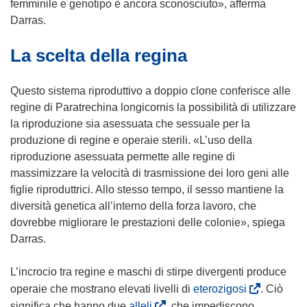
femminile e genotipo è ancora sconosciuto», afferma
Darras.
La scelta della regina
Questo sistema riproduttivo a doppio clone conferisce alle
regine di Paratrechina longicornis la possibilità di utilizzare
la riproduzione sia asessuata che sessuale per la
produzione di regine e operaie sterili. «L’uso della
riproduzione asessuata permette alle regine di
massimizzare la velocità di trasmissione dei loro geni alle
figlie riproduttrici. Allo stesso tempo, il sesso mantiene la
diversità genetica all’interno della forza lavoro, che
dovrebbe migliorare le prestazioni delle colonie», spiega
Darras.
L’incrocio tra regine e maschi di stirpe divergenti produce
(
operaie che mostrano elevati livelli di
eterozigosi
. Ciò
s
(
significa che hanno due
alleli
, che impediscono