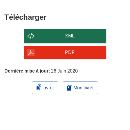
Télécharger
Télécharger
le
contenu
XML
de
la
PDF
page
Dernière mise à jour:
26 Juin 2020
Livret
Mon livret