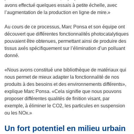
e
l
avons effectué quelques essais à petite échelle, avec
)
l
l’augmentation de la production en ligne de mire.»
e
f
Au cours de ce processus, Marc Ponsa et son équipe ont
e
découvert que différentes fonctionnalités photocatalytiques
n
pouvaient être obtenues, permettant ainsi de produire des
ê
tissus axés spécifiquement sur l’élimination d’un polluant
t
donné.
r
e
«Nous avons constitué une bibliothèque de matériaux qui
)
nous permet de mieux adapter la fonctionnalité de nos
produits à des besoins et des environnements différents»,
explique Marc Ponsa. «Cela signifie que nous pouvons
proposer différentes qualités de finition visant, par
exemple, à éliminer le CO2, les particules en suspension
ou les NOx.»
Un fort potentiel en milieu urbain