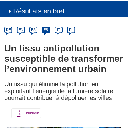
Résultats en bref
Article
Category
Article
DE
EN
ES
FR
IT
PL
available
in
Un tissu antipollution
the
susceptible de transformer
following
languages:
l’environnement urbain
Un tissu qui élimine la pollution en
exploitant l’énergie de la lumière solaire
pourrait contribuer à dépolluer les villes.
ÉNERGIE