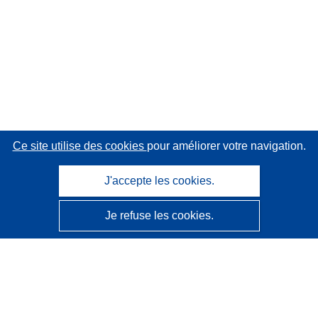
Ce site utilise des cookies
pour améliorer votre navigation.
J'accepte les cookies.
Je refuse les cookies.
CORDIS - Résultats de la recherche de l’UE
Ce site web est géré par l'
Office des publications de
l’Union européenne