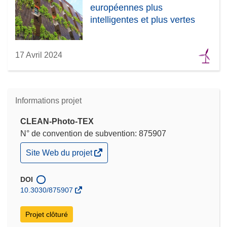
européennes plus
intelligentes et plus vertes
17 Avril 2024
Informations projet
CLEAN-Photo-TEX
N° de convention de subvention: 875907
(s’ouvre
Site Web du projet
dans
une
nouvelle
DOI
fenêtre)
10.3030/875907
Projet clôturé