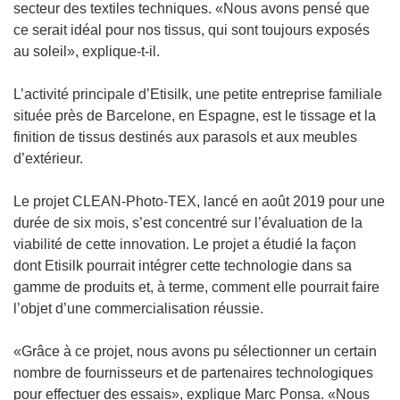
s
secteur des textiles techniques. «Nous avons pensé que
r
o
s
’
ce serait idéal pour nos tissus, qui sont toujours exposés
e
u
u
o
au soleil», explique-t-il.
)
v
n
u
e
e
v
L’activité principale d’Etisilk, une petite entreprise familiale
l
n
r
située près de Barcelone, en Espagne, est le tissage et la
l
o
e
finition de tissus destinés aux parasols et aux meubles
e
u
d
d’extérieur.
f
v
a
e
e
n
Le projet CLEAN-Photo-TEX, lancé en août 2019 pour une
n
l
s
durée de six mois, s’est concentré sur l’évaluation de la
ê
l
u
viabilité de cette innovation. Le projet a étudié la façon
t
e
n
dont Etisilk pourrait intégrer cette technologie dans sa
r
f
e
gamme de produits et, à terme, comment elle pourrait faire
e
e
n
l’objet d’une commercialisation réussie.
)
n
o
ê
u
«Grâce à ce projet, nous avons pu sélectionner un certain
t
v
nombre de fournisseurs et de partenaires technologiques
r
e
pour effectuer des essais», explique Marc Ponsa. «Nous