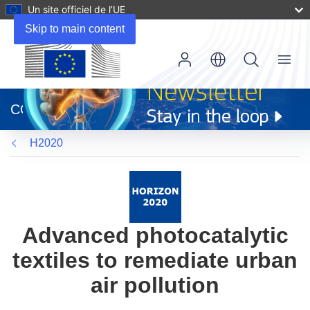
Un site officiel de l’UE
Skip to main content
Menu
(s’ouvre
dans
CORDIS
une
nouvelle
H2020
fenêtre)
Advanced photocatalytic
textiles to remediate urban
air pollution