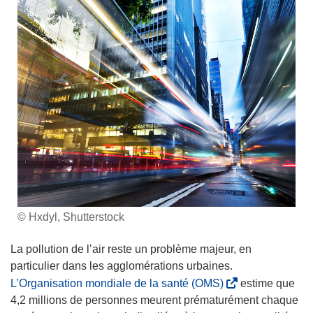
© Hxdyl, Shutterstock
La pollution de l’air reste un problème majeur, en
particulier dans les agglomérations urbaines.
(
L’Organisation mondiale de la santé (OMS)
estime que
s
4,2 millions de personnes meurent prématurément chaque