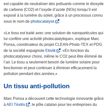
l
e
a
est capable de neutraliser des polluants comme le dioxyde
e
n
n
de carbone (CO2) et l’oxyde d’azote (NOx) lorsqu’il est
f
o
s
exposé à la lumière du soleil, grâce à un processus connu
e
u
u
(
sous le nom de
photocatalyse
.
n
v
n
s
ê
e
e
’
«Le tissu est traité avec une solution de nanoparticules qui
t
l
n
o
lui confère une activité photocatalytique», explique Marc
r
l
o
u
Ponsa, coordinateur du projet CLEAN-Photo-TEX et PDG
e
e
u
v
(
de la société espagnole
Etisilk
. «En fonction du
)
f
v
r
s
photocatalyseur choisi, même le CO2 peut être éliminé de
e
e
e
’
l’air. Le tissu a seulement besoin de lumière solaire pour
n
l
d
o
fonctionner et peut continuer à éliminer efficacement la
ê
l
a
u
pollution pendant des années.»
t
e
n
v
r
f
Un tissu anti-pollution
s
r
e
e
u
e
)
n
n
d
Marc Ponsa a découvert cette technologie innovante grâce
ê
e
a
(
à
AEI Tèxtils
, le pôle catalan pour les entreprises du
t
n
n