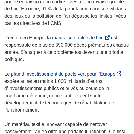
’
année en raison de maladies liées à la mauvaise qualité
o
de l’air. En outre, 91 % de la population mondiale vit dans
u
des lieux où la pollution de l’air dépasse les limites fixées
v
par les directives de l’OMS.
r
e
(
Rien qu’en Europe, la
mauvaise qualité de l’air
est
d
s
responsable de plus de 390 000 décès prématurés chaque
a
’
année. S’attaquer à ce problème est devenu une priorité
n
o
politique.
s
u
u
v
(
Le
plan d’investissement du pacte vert pour l’Europe
n
r
s
espère attirer au moins 1 000 milliards d’euros
e
e
’
d’investissements publics et privés au cours de la
n
d
o
prochaine décennie, en mettant l’accent sur le
o
a
u
développement de technologies de réhabilitation de
u
n
v
l’environnement.
v
s
r
e
u
e
Un matériau textile innovant capable de nettoyer
l
n
d
passivement l’air en offre une parfaite illustration. Ce tissu