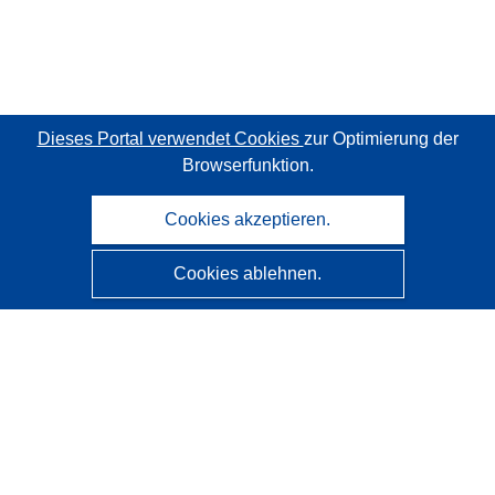
Dieses Portal verwendet Cookies
zur Optimierung der
Browserfunktion.
Cookies akzeptieren.
Cookies ablehnen.
CORDIS - Forschungsergebnisse der EU
Diese Website wird vom
Amt für Veröffentlichungen der
Europäischen Union
verwaltet.
Barrierefreiheit
Halbautomatische Projektklassifizierung - Hinweis zur