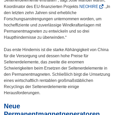
Seltenerdelemente enthalten“, sagt José Manuel Martín,
(
Koordinator des EU-finanzierten Projekts
NEOHIRE
. „In
ö
den letzten zehn Jahren sind erhebliche
f
Forschungsanstrengungen unternommen worden, um
f
hocheffiziente und zuverlässige Windkraftanlagen mit
n
Permanentmagneten zu entwickeln und so drei
e
Haupthindernisse zu überwinden.“
t
i
Das erste Hindernis ist die starke Abhängigkeit von China
n
für die Versorgung und dessen hohe Preise für
n
Seltenerdelemente, das zweite die enormen
e
Schwierigkeiten beim Ersetzen der Seltenerdelemente in
u
den Permanentmagneten. Schließlich birgt die Umsetzung
e
eines wirtschaftlich rentablen großmaßstäblichen
m
Recyclings der Seltenerdelemente einige
F
Herausforderungen.
e
Neue
n
s
Permanentmagnetgeneratoren