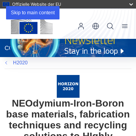
Offizielle Website der EU
Skip to main content
Menu
(öffnet
in
CORDIS
neuem
Fenster)
H2020
NEOdymium-Iron-Boron
base materials, fabrication
techniques and recycling