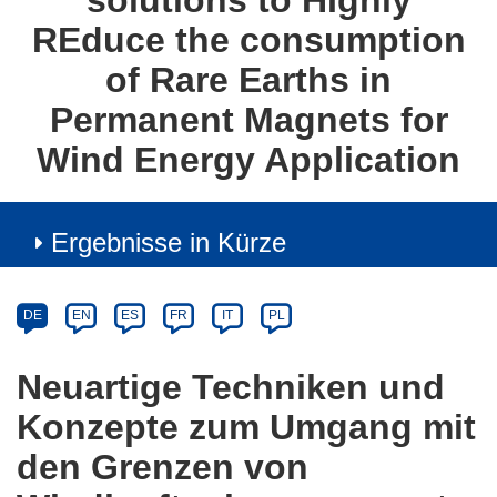
solutions to HIghly
REduce the consumption
of Rare Earths in
Permanent Magnets for
Wind Energy Application
Ergebnisse in Kürze
Article
Category
Article
DE
EN
ES
FR
IT
PL
available
in
Neuartige Techniken und
the
Konzepte zum Umgang mit
following
languages:
den Grenzen von