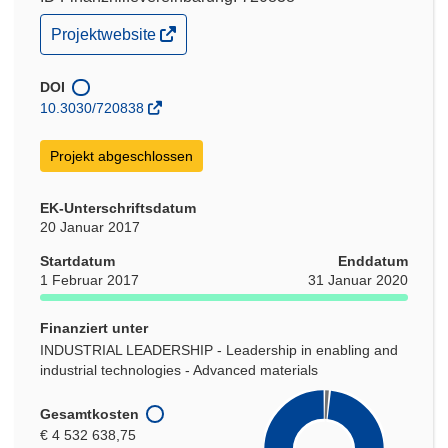
(öffnet
Projektwebsite
in
neuem
Fenster)
DOI
10.3030/720838
Projekt abgeschlossen
EK-Unterschriftsdatum
20 Januar 2017
Startdatum
Enddatum
1 Februar 2017
31 Januar 2020
Finanziert unter
INDUSTRIAL LEADERSHIP - Leadership in enabling and
industrial technologies - Advanced materials
Gesamtkosten
€ 4 532 638,75