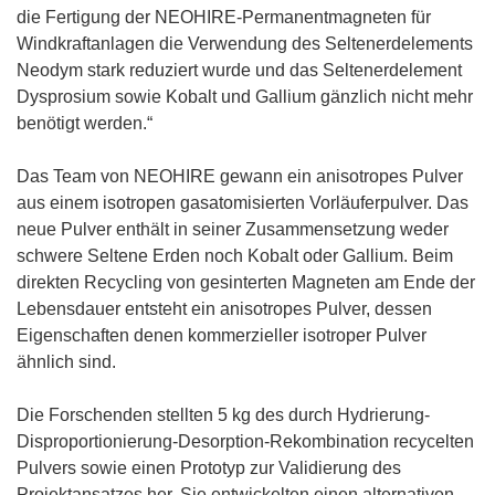
u
die Fertigung der NEOHIRE-Permanentmagneten für
e
Windkraftanlagen die Verwendung des Seltenerdelements
m
Neodym stark reduziert wurde und das Seltenerdelement
F
Dysprosium sowie Kobalt und Gallium gänzlich nicht mehr
e
benötigt werden.“
n
s
Das Team von NEOHIRE gewann ein anisotropes Pulver
t
aus einem isotropen gasatomisierten Vorläuferpulver. Das
e
neue Pulver enthält in seiner Zusammensetzung weder
r
schwere Seltene Erden noch Kobalt oder Gallium. Beim
)
direkten Recycling von gesinterten Magneten am Ende der
Lebensdauer entsteht ein anisotropes Pulver, dessen
Eigenschaften denen kommerzieller isotroper Pulver
ähnlich sind.
Die Forschenden stellten 5 kg des durch Hydrierung-
Disproportionierung-Desorption-Rekombination recycelten
Pulvers sowie einen Prototyp zur Validierung des
Projektansatzes her. Sie entwickelten einen alternativen