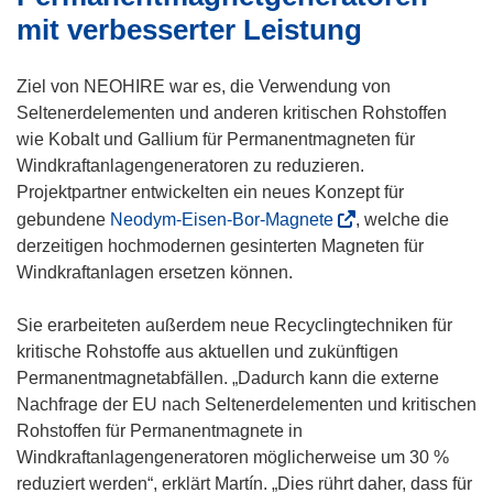
t
mit verbesserter Leistung
e
r
Ziel von NEOHIRE war es, die Verwendung von
)
Seltenerdelementen und anderen kritischen Rohstoffen
wie Kobalt und Gallium für Permanentmagneten für
Windkraftanlagengeneratoren zu reduzieren.
Projektpartner entwickelten ein neues Konzept für
(
gebundene
Neodym-Eisen-Bor-Magnete
, welche die
ö
derzeitigen hochmodernen gesinterten Magneten für
f
Windkraftanlagen ersetzen können.
f
n
Sie erarbeiteten außerdem neue Recyclingtechniken für
e
kritische Rohstoffe aus aktuellen und zukünftigen
t
Permanentmagnetabfällen. „Dadurch kann die externe
i
Nachfrage der EU nach Seltenerdelementen und kritischen
n
Rohstoffen für Permanentmagnete in
n
Windkraftanlagengeneratoren möglicherweise um 30 %
e
reduziert werden“, erklärt Martín. „Dies rührt daher, dass für