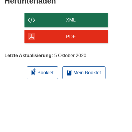
Den
Herunterladen
Inhalt
der
XML
Seite
herunterladen
PDF
Letzte Aktualisierung:
5 Oktober 2020
Booklet
Mein Booklet