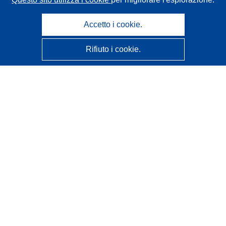
Accetto i cookie.
Rifiuto i cookie.
CORDIS - Risultati della ricerca dell’UE
Questo sito web è gestito dall'
Ufficio delle pubblicazioni
dell'Unione europea
Accessibilità
Classificazione semi-automatica dei progetti - Informativa
sulla spiegabilità
Contattaci
Contatta il nostro Help Desk