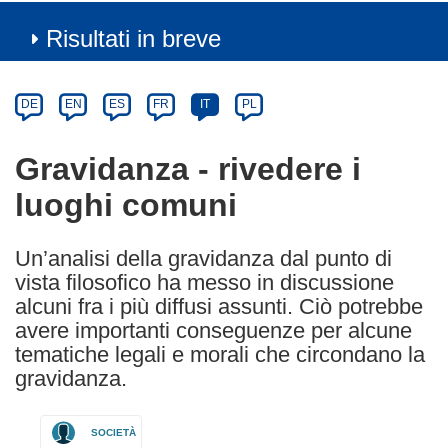
Risultati in breve
Article
Category
Article
DE
EN
ES
FR
IT
PL
available
in
Gravidanza - rivedere i
the
luoghi comuni
following
languages:
Un’analisi della gravidanza dal punto di
vista filosofico ha messo in discussione
alcuni fra i più diffusi assunti. Ciò potrebbe
avere importanti conseguenze per alcune
tematiche legali e morali che circondano la
gravidanza.
SOCIETÀ