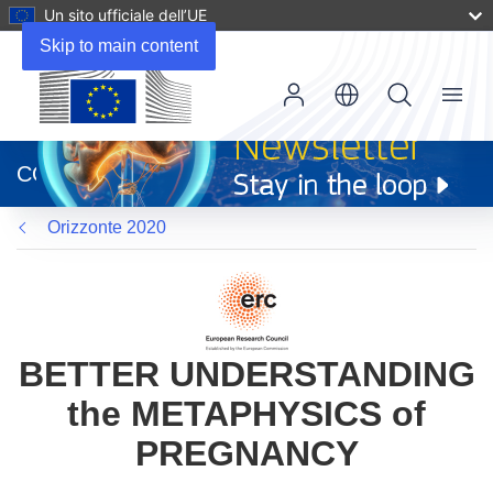
Un sito ufficiale dell’UE
Skip to main content
Menu
(si
apre
CORDIS
in
una
Orizzonte 2020
nuova
finestra)
BETTER UNDERSTANDING
the METAPHYSICS of
PREGNANCY