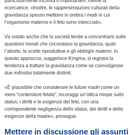
particolarmente incisiva o importante», ritiene la
u
ricercatrice. «Inoltre, le rappresentazioni culturali della
o
gravidanza spesso mettono in ombra i modi in cui
v
l’organismo materno e il feto sono intrecciati».
a
f
Va notato anche che la società tende a concentrarsi sulle
i
questioni morali che circondano la gravidanza, quali
n
l’aborto, le scelte riproduttive e gli obblighi materni. In
e
questo approccio, suggerisce Kingma, si registra la
s
tendenza a trattare la gravidanza come se coinvolgesse
t
due individui totalmente distinti.
r
a
«È plausibile che considerare le future madri come un
)
mero “contenitore fetale”, incoraggi un’ottica miope sullo
status, i diritti e le esigenze del feto, con una
corrispondente negligenza dello status, dei diritti e delle
esigenze della madre», prosegue.
Mettere in discussione gli assunti