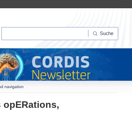
Suche
Suche
d navigation
 opERations,