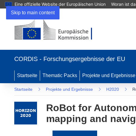
Eine offizielle Website der Europäischen Union
Woran ist d
Skip to main content
(öffnet
in
CORDIS - Forschungsergebnisse der EU
neuem
Fenster)
Startseite
Thematic Packs
Projekte und Ergebnisse
Startseite
Projekte und Ergebnisse
H2020
R
RoBot for Autonom
mapping and navig