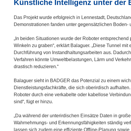
Künstliche Intelligenz unter der 
n
n
e
Das Projekt wurde erfolgreich in Lennestadt, Deutschlan
u
Demonstrationen fanden unter gegensätzlichen Boden- u
e
m
„In beiden Situationen wurde der Roboter entsprechend
F
Winkeln zu graben“, erklärt Balaguer. „Diese Tunnel mit
e
Durchführung von Instandhaltungsarbeiten aus. Dadurch
n
Verfahren könnte Umweltbelastungen, Lärm und Verkehr
s
drastisch reduzieren.“
t
e
Balaguer sieht in BADGER das Potenzial zu einem wicht
r
Dienstleistungsfachkräfte, die sich oberirdisch aufhalte
)
Roboter durch eine verkabelte oder kabellose Verbindun
sind“, fügt er hinzu.
„Da während der unterirdischen Einsätze Daten in gro
Wahrnehmungs- und Erkennungsfähigkeiten ständig verb
lassen sich zudem eine effiziente Offline-Planung sow