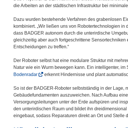
i
i
die Arbeiten an der städtischen Infrastruktur bei minima
n
n
n
n
Dazu wurden bestehende Verfahren des grabenlosen Ei
e
e
kombiniert. „Wir ließen uns von Robotertechnologien in d
u
u
dass BADGER autonom durch die unterirdische Umgebung
e
e
gleichzeitig aber auch fortgeschrittene Sensortechniken
m
m
Entscheidungen zu treffen.“
F
F
e
e
Der Roboter selbst hat eine modulare Struktur mit mehre
n
n
Natur wie ein Wurm bewegen kann. Ein intelligenter, im 
s
s
(
Bodenradar
erkennt Hindernisse und plant automatis
t
t
ö
e
e
f
So ist der BADGER-Roboter selbstständig in der Lage, 
r
r
f
Gebäudefundamenten auszuweichen. Nach Aufbau eines
)
)
n
Versorgungsleitungen unter der Erde aufspüren und insp
e
den unterirdischen Raum und bildet ihn dreidimensional a
t
eingebaut, sodass Reparaturen direkt an Ort und Stelle
i