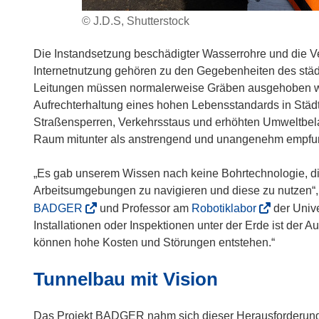
© J.D.S, Shutterstock
Die Instandsetzung beschädigter Wasserrohre und die V
Internetnutzung gehören zu den Gegebenheiten des städt
Leitungen müssen normalerweise Gräben ausgehoben werde
Aufrechterhaltung eines hohen Lebensstandards in Städ
Straßensperren, Verkehrsstaus und erhöhten Umweltbel
Raum mitunter als anstrengend und unangenehm empfu
„Es gab unserem Wissen nach keine Bohrtechnologie, die
Arbeitsumgebungen zu navigieren und diese zu nutzen“, e
(
(
BADGER
und Professor am
Robotiklabor
der Unive
ö
ö
Installationen oder Inspektionen unter der Erde ist der 
f
f
können hohe Kosten und Störungen entstehen.“
f
f
Tunnelbau mit Vision
n
n
e
e
t
t
Das Projekt BADGER nahm sich dieser Herausforderung a