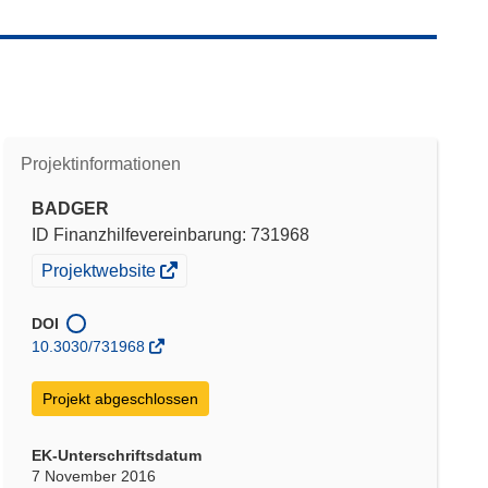
Projektinformationen
BADGER
ID Finanzhilfevereinbarung: 731968
(öffnet
Projektwebsite
in
neuem
DOI
Fenster)
10.3030/731968
Projekt abgeschlossen
EK-Unterschriftsdatum
7 November 2016