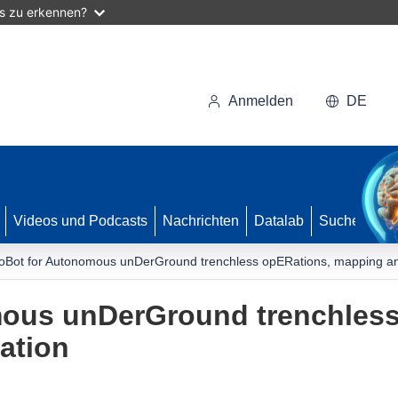
as zu erkennen?
Anmelden
DE
Videos und Podcasts
Nachrichten
Datalab
Suche
oBot for Autonomous unDerGround trenchless opERations, mapping an
ous unDerGround trenchless
ation