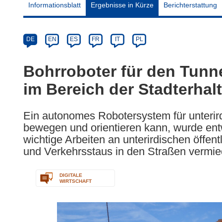
Informationsblatt
Ergebnisse in Kürze
Berichterstattung
Article
Category
Article
DE
EN
ES
FR
IT
PL
available
in
Bohrroboter für den Tunne
the
im Bereich der Stadterhal
following
languages:
Ein autonomes Robotersystem für unterir
bewegen und orientieren kann, wurde ent
wichtige Arbeiten an unterirdischen öffentl
und Verkehrsstaus in den Straßen vermi
DIGITALE
WIRTSCHAFT