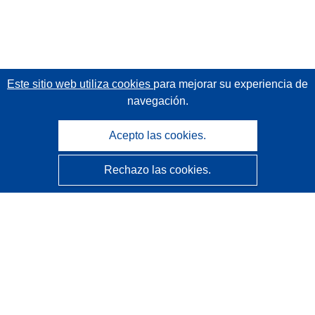
Este sitio web utiliza cookies
para mejorar su experiencia de
navegación.
Acepto las cookies.
Rechazo las cookies.
CORDIS - Resultados de investigaciones de la UE
La
Oficina de Publicaciones de la Unión Europea
gestiona este sitio web.
Accesibilidad
Clasificación semiautomática de proyectos - Declaración