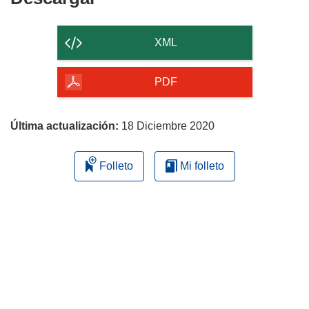
el
contenido
XML
de
la
PDF
página
Última actualización:
18 Diciembre 2020
Folleto
Mi folleto