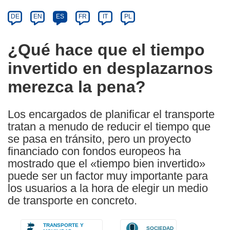
Category
Article
DE
EN
ES
FR
IT
PL
available
in
¿Qué hace que el tiempo
the
invertido en desplazarnos
following
languages:
merezca la pena?
Los encargados de planificar el transporte
tratan a menudo de reducir el tiempo que
se pasa en tránsito, pero un proyecto
financiado con fondos europeos ha
mostrado que el «tiempo bien invertido»
puede ser un factor muy importante para
los usuarios a la hora de elegir un medio
de transporte en concreto.
TRANSPORTE Y
SOCIEDAD