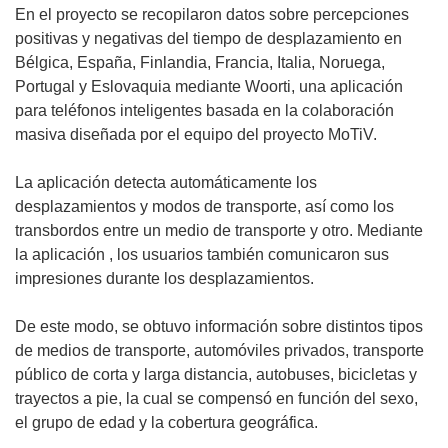
b
e
En el proyecto se recopilaron datos sobre percepciones
r
a
positivas y negativas del tiempo de desplazamiento en
i
b
Bélgica, España, Finlandia, Francia, Italia, Noruega,
r
r
Portugal y Eslovaquia mediante Woorti, una aplicación
á
i
para teléfonos inteligentes basada en la colaboración
e
r
masiva diseñada por el equipo del proyecto MoTiV.
n
á
u
e
La aplicación detecta automáticamente los
n
n
desplazamientos y modos de transporte, así como los
a
u
transbordos entre un medio de transporte y otro. Mediante
n
n
la aplicación , los usuarios también comunicaron sus
u
a
impresiones durante los desplazamientos.
e
n
v
u
De este modo, se obtuvo información sobre distintos tipos
a
e
de medios de transporte, automóviles privados, transporte
v
v
público de corta y larga distancia, autobuses, bicicletas y
e
a
trayectos a pie, la cual se compensó en función del sexo,
n
v
el grupo de edad y la cobertura geográfica.
t
e