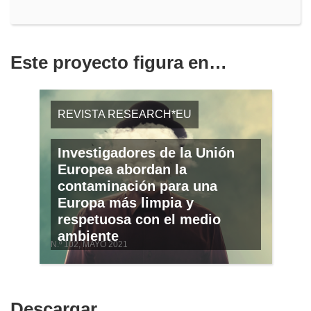
Este proyecto figura en…
REVISTA RESEARCH*EU
Investigadores de la Unión
Europea abordan la
contaminación para una
Europa más limpia y
respetuosa con el medio
ambiente
N.º 102, MAYO 2021
Descargar
Descargar