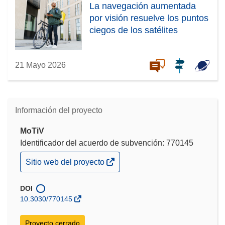
La navegación aumentada
por visión resuelve los puntos
ciegos de los satélites
21 Mayo 2026
Información del proyecto
MoTiV
Identificador del acuerdo de subvención: 770145
(se
Sitio web del proyecto
abrirá
en
una
DOI
nueva
10.3030/770145
ventana)
Proyecto cerrado