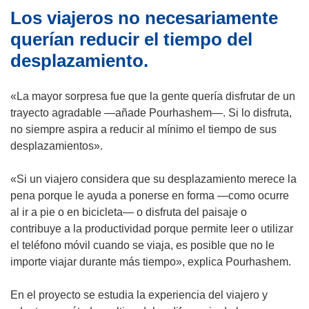
Los viajeros no necesariamente
a
n
n
t
querían reducir el tiempo del
a
a
desplazamiento.
)
n
a
«La mayor sorpresa fue que la gente quería disfrutar de un
)
trayecto agradable —añade Pourhashem—. Si lo disfruta,
no siempre aspira a reducir al mínimo el tiempo de sus
desplazamientos».
«Si un viajero considera que su desplazamiento merece la
pena porque le ayuda a ponerse en forma —como ocurre
al ir a pie o en bicicleta— o disfruta del paisaje o
contribuye a la productividad porque permite leer o utilizar
el teléfono móvil cuando se viaja, es posible que no le
importe viajar durante más tiempo», explica Pourhashem.
En el proyecto se estudia la experiencia del viajero y