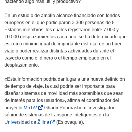
haciendo algo más útil y productivo?
En un estudio de amplio alcance financiado con fondos
europeos en el que participaron 3 300 personas de 8
Estados miembros, los cuales registraron entre 7 000 y
10 000 desplazamientos cada uno, se ha determinado que
es como mínimo igual de importante disfrutar de un buen
viaje o poder realizar distintas actividades durante el
trayecto como el dinero o el tiempo empleado en el
desplazamiento.
«Esta información podría dar lugar a una nueva definición
de tiempo de viaje, la cual podría ser importante para
diseñar sistemas de movilidad más sostenibles que sean
de interés para los usuarios», afirma el coordinador del
(
proyecto
MoTiV
Ghadir Pourhashem, investigador
s
sénior de sistemas de transporte inteligentes en la
e
(
Universidad de Žilina
(Eslovaquia).
a
s