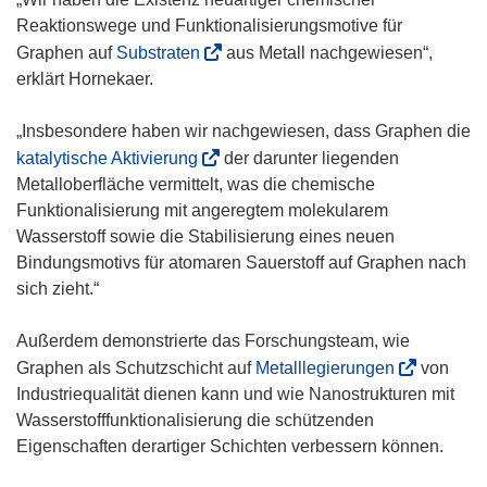
e
e
e
Reaktionswege und Funktionalisierungsmotive für
n
u
t
(
Graphen auf
Substraten
aus Metall nachgewiesen“,
s
e
i
ö
erklärt Hornekaer.
t
m
n
f
e
F
n
f
„Insbesondere haben wir nachgewiesen, dass Graphen die
r
e
e
n
(
katalytische Aktivierung
der darunter liegenden
)
n
u
e
ö
Metalloberfläche vermittelt, was die chemische
s
e
t
f
Funktionalisierung mit angeregtem molekularem
t
m
i
f
Wasserstoff sowie die Stabilisierung eines neuen
e
F
n
n
Bindungsmotivs für atomaren Sauerstoff auf Graphen nach
r
e
n
e
sich zieht.“
)
n
e
t
s
u
i
Außerdem demonstrierte das Forschungsteam, wie
t
e
n
(
Graphen als Schutzschicht auf
Metalllegierungen
von
e
m
n
ö
Industriequalität dienen kann und wie Nanostrukturen mit
r
F
e
f
Wasserstofffunktionalisierung die schützenden
)
e
u
f
Eigenschaften derartiger Schichten verbessern können.
n
e
n