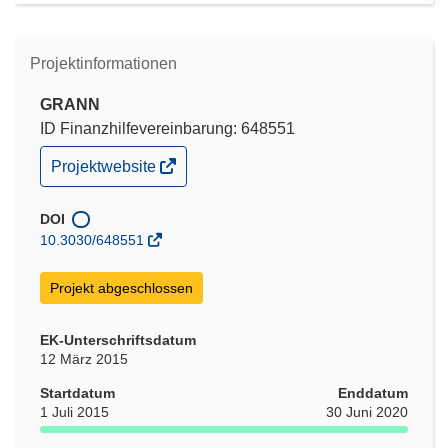
Projektinformationen
GRANN
ID Finanzhilfevereinbarung: 648551
(öffnet
Projektwebsite
in
neuem
Fenster)
DOI
10.3030/648551
Projekt abgeschlossen
EK-Unterschriftsdatum
12 März 2015
Startdatum
Enddatum
1 Juli 2015
30 Juni 2020