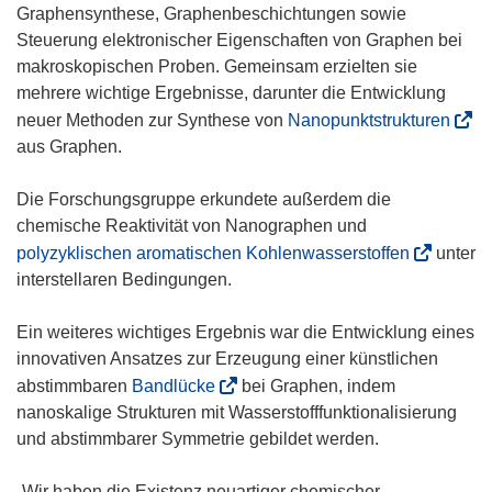
m
e
i
t
Graphensynthese, Graphenbeschichtungen sowie
F
u
n
i
Steuerung elektronischer Eigenschaften von Graphen bei
e
e
n
n
makroskopischen Proben. Gemeinsam erzielten sie
n
m
e
n
mehrere wichtige Ergebnisse, darunter die Entwicklung
s
F
u
e
(
neuer Methoden zur Synthese von
Nanopunktstrukturen
t
e
e
u
ö
aus Graphen.
e
n
m
e
f
r
s
F
m
f
Die Forschungsgruppe erkundete außerdem die
)
t
e
F
n
chemische Reaktivität von Nanographen und
e
n
e
e
(
polyzyklischen aromatischen Kohlenwasserstoffen
unter
r
s
n
t
ö
interstellaren Bedingungen.
)
t
s
i
f
e
t
n
f
Ein weiteres wichtiges Ergebnis war die Entwicklung eines
r
e
n
n
innovativen Ansatzes zur Erzeugung einer künstlichen
)
r
e
e
(
abstimmbaren
Bandlücke
bei Graphen, indem
)
u
t
ö
nanoskalige Strukturen mit Wasserstofffunktionalisierung
e
i
f
und abstimmbarer Symmetrie gebildet werden.
m
n
f
F
n
n
„Wir haben die Existenz neuartiger chemischer