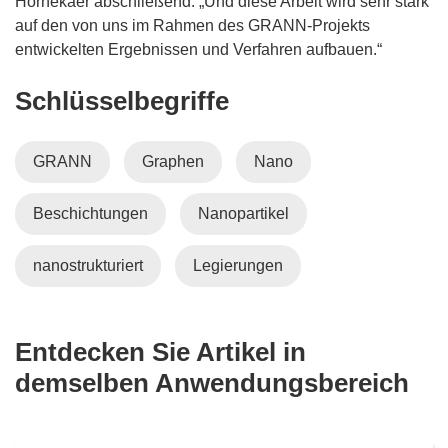
Hornekaer abschließend. „Und diese Arbeit wird sehr stark
F
m
auf den von uns im Rahmen des GRANN-Projekts
e
F
entwickelten Ergebnissen und Verfahren aufbauen.“
n
e
Schlüsselbegriffe
s
n
t
s
e
t
GRANN
Graphen
Nano
r
e
)
r
Beschichtungen
Nanopartikel
)
nanostrukturiert
Legierungen
Entdecken Sie Artikel in
demselben Anwendungsbereich