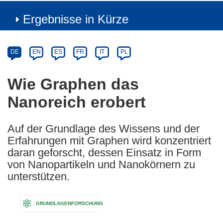
Ergebnisse in Kürze
Article
Category
Article
DE
EN
ES
FR
IT
PL
available
in
Wie Graphen das
the
Nanoreich erobert
following
languages:
Auf der Grundlage des Wissens und der
Erfahrungen mit Graphen wird konzentriert
daran geforscht, dessen Einsatz in Form
von Nanopartikeln und Nanokörnern zu
unterstützen.
GRUNDLAGENFORSCHUNG