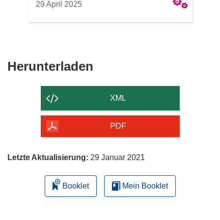
29 April 2025
Den
Herunterladen
Inhalt
der
XML
Seite
herunterladen
PDF
Letzte Aktualisierung:
29 Januar 2021
Booklet
Mein Booklet