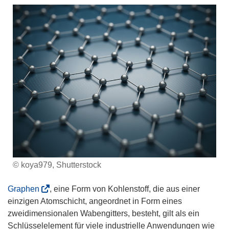
© koya979, Shutterstock
(
Graphen
, eine Form von Kohlenstoff, die aus einer
ö
einzigen Atomschicht, angeordnet in Form eines
f
zweidimensionalen Wabengitters, besteht, gilt als ein
f
Schlüsselelement für viele industrielle Anwendungen wie