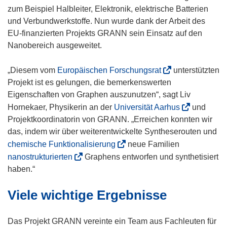
n
zum Beispiel Halbleiter, Elektronik, elektrische Batterien
e
und Verbundwerkstoffe. Nun wurde dank der Arbeit des
t
EU-finanzierten Projekts GRANN sein Einsatz auf den
i
Nanobereich ausgeweitet.
n
n
(
„Diesem vom
Europäischen Forschungsrat
unterstützten
e
ö
Projekt ist es gelungen, die bemerkenswerten
u
f
Eigenschaften von Graphen auszunutzen“, sagt Liv
e
f
(
Hornekaer, Physikerin an der
Universität Aarhus
und
m
n
ö
Projektkoordinatorin von GRANN. „Erreichen konnten wir
F
e
f
das, indem wir über weiterentwickelte Syntheserouten und
e
t
f
(
chemische Funktionalisierung
neue Familien
n
i
n
ö
(
nanostrukturierten
Graphens entworfen und synthetisiert
s
n
e
f
ö
haben.“
t
n
t
f
f
e
e
i
Viele wichtige Ergebnisse
n
f
r
u
n
e
n
)
e
n
t
e
Das Projekt GRANN vereinte ein Team aus Fachleuten für