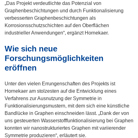
s
m
e
„Das Projekt verdeutlichte das Potenzial von
t
F
t
Graphenbeschichtungen und durch Funktionalisierung
e
e
i
verbesserten Graphenbeschichtungen als
r
n
n
Korrosionsschutzschichten auf den Oberflächen
)
s
n
industrieller Anwendungen“, ergänzt Hornekaer.
t
e
Wie sich neue
e
u
r
e
Forschungsmöglichkeiten
)
m
eröffnen
F
e
Unter den vielen Errungenschaften des Projekts ist
n
Hornekaer am stolzesten auf die Entwicklung eines
s
Verfahrens zur Ausnutzung der Symmetrie in
t
Funktionalisierungsmustern, mit dem sich eine künstliche
e
Bandlücke in Graphen einschneiden lässt. „Dank der von
r
uns gesteuerten Wasserstofffunktionalisierung bei Graphen
)
konnten wir nanostrukturiertes Graphen mit variierender
Symmetrie produzieren“, erläutert sie.