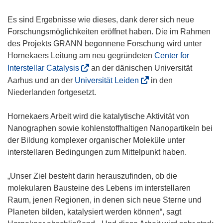
Es sind Ergebnisse wie dieses, dank derer sich neue
Forschungsmöglichkeiten eröffnet haben. Die im Rahmen
des Projekts GRANN begonnene Forschung wird unter
Hornekaers Leitung am neu gegründeten
Center for
(
Interstellar Catalysis
an der dänischen Universität
ö
(
Aarhus und an der
Universität Leiden
in den
f
ö
Niederlanden fortgesetzt.
f
f
n
f
Hornekaers Arbeit wird die katalytische Aktivität von
e
n
Nanographen sowie kohlenstoffhaltigen Nanopartikeln bei
t
e
der Bildung komplexer organischer Moleküle unter
i
t
interstellaren Bedingungen zum Mittelpunkt haben.
n
i
n
n
„Unser Ziel besteht darin herauszufinden, ob die
e
n
molekularen Bausteine des Lebens im interstellaren
u
e
Raum, jenen Regionen, in denen sich neue Sterne und
e
u
Planeten bilden, katalysiert werden können“, sagt
m
e