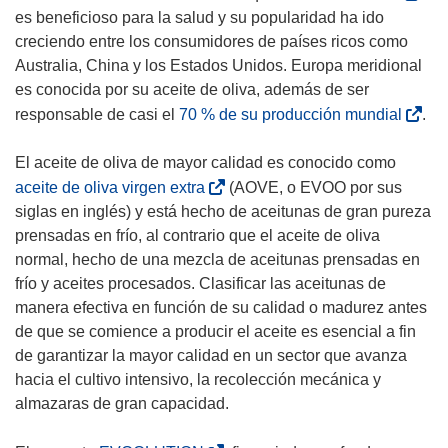
s
es beneficioso para la salud y su popularidad ha ido
e
creciendo entre los consumidores de países ricos como
a
Australia, China y los Estados Unidos. Europa meridional
b
es conocida por su aceite de oliva, además de ser
r
(
responsable de casi el
70 % de su producción mundial
.
i
s
r
e
El aceite de oliva de mayor calidad es conocido como
á
a
(
aceite de oliva virgen extra
(AOVE, o EVOO por sus
e
b
s
siglas en inglés) y está hecho de aceitunas de gran pureza
n
r
e
prensadas en frío, al contrario que el aceite de oliva
u
i
a
normal, hecho de una mezcla de aceitunas prensadas en
n
r
b
frío y aceites procesados. Clasificar las aceitunas de
a
á
r
manera efectiva en función de su calidad o madurez antes
n
e
i
de que se comience a producir el aceite es esencial a fin
u
n
r
de garantizar la mayor calidad en un sector que avanza
e
u
á
hacia el cultivo intensivo, la recolección mecánica y
v
n
e
almazaras de gran capacidad.
a
a
n
v