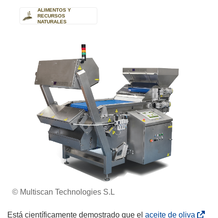
ALIMENTOS Y
RECURSOS
NATURALES
© Multiscan Technologies S.L
(
Está científicamente demostrado que el
aceite de oliva