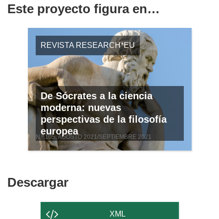
Este proyecto figura en…
REVISTA RESEARCH*EU
De Sócrates a la ciencia
moderna: nuevas
perspectivas de la filosofía
europea
N.º 105, AGOSTO 2021/SEPTIEMBRE 2021
Descargar
Descargar
el
contenido
XML