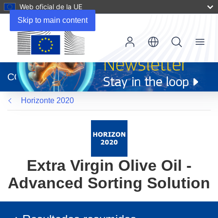
Web oficial de la UE
Skip to main content
Menu
(se
abrirá
CORDIS
en
una
Horizonte 2020
nueva
ventana)
Extra Virgin Olive Oil -
Advanced Sorting Solution