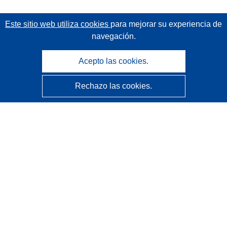
Este sitio web utiliza cookies
para mejorar su experiencia de
navegación.
Acepto las cookies.
Rechazo las cookies.
CORDIS - Resultados de investigaciones de la UE
La
Oficina de Publicaciones de la Unión Europea
gestiona este sitio web.
Accesibilidad
Clasificación semiautomática de proyectos - Declaración
de explicabilidad
Póngase en contacto