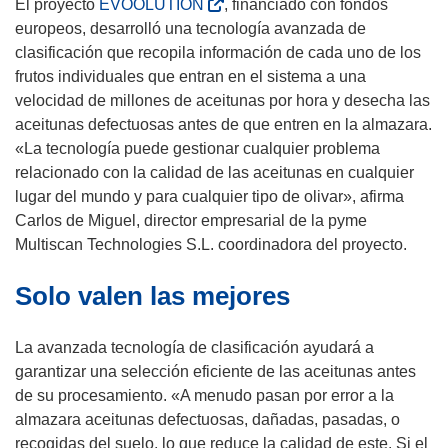
n
u
(
El proyecto
EVOOLUTION
, financiado con fondos
e
u
n
s
europeos, desarrolló una tecnología avanzada de
n
e
a
e
clasificación que recopila información de cada uno de los
t
v
n
a
frutos individuales que entran en el sistema a una
a
a
u
b
velocidad de millones de aceitunas por hora y desecha las
n
v
e
r
aceitunas defectuosas antes de que entren en la almazara.
a
e
v
i
«La tecnología puede gestionar cualquier problema
)
n
a
r
relacionado con la calidad de las aceitunas en cualquier
t
v
á
lugar del mundo y para cualquier tipo de olivar», afirma
a
e
e
Carlos de Miguel, director empresarial de la pyme
n
n
n
Multiscan Technologies S.L. coordinadora del proyecto.
a
t
u
)
Solo valen las mejores
a
n
n
a
a
n
La avanzada tecnología de clasificación ayudará a
)
u
garantizar una selección eficiente de las aceitunas antes
e
de su procesamiento. «A menudo pasan por error a la
v
almazara aceitunas defectuosas, dañadas, pasadas, o
a
recogidas del suelo, lo que reduce la calidad de este. Si el