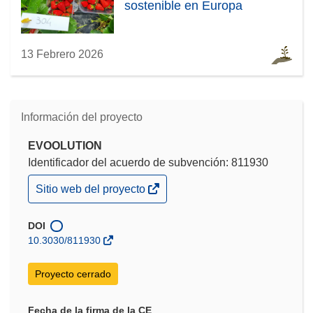
sostenible en Europa
13 Febrero 2026
Información del proyecto
EVOOLUTION
Identificador del acuerdo de subvención: 811930
(se
Sitio web del proyecto
abrirá
en
una
DOI
nueva
10.3030/811930
ventana)
Proyecto cerrado
Fecha de la firma de la CE