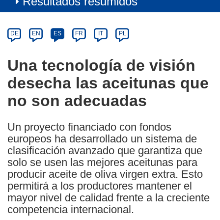
Resultados resumidos
Article
Category
Article
DE
EN
ES
FR
IT
PL
available
in
Una tecnología de visión
the
desecha las aceitunas que
following
languages:
no son adecuadas
Un proyecto financiado con fondos
europeos ha desarrollado un sistema de
clasificación avanzado que garantiza que
solo se usen las mejores aceitunas para
producir aceite de oliva virgen extra. Esto
permitirá a los productores mantener el
mayor nivel de calidad frente a la creciente
competencia internacional.