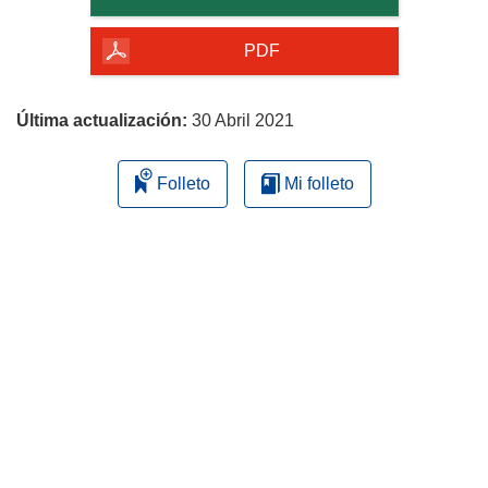
de
la
PDF
página
Última actualización:
30 Abril 2021
Folleto
Mi folleto