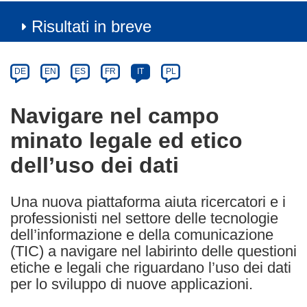
Risultati in breve
Article
Category
Article
DE
EN
ES
FR
IT
PL
available
in
Navigare nel campo
the
minato legale ed etico
following
languages:
dell’uso dei dati
Una nuova piattaforma aiuta ricercatori e i
professionisti nel settore delle tecnologie
dell’informazione e della comunicazione
(TIC) a navigare nel labirinto delle questioni
etiche e legali che riguardano l’uso dei dati
per lo sviluppo di nuove applicazioni.