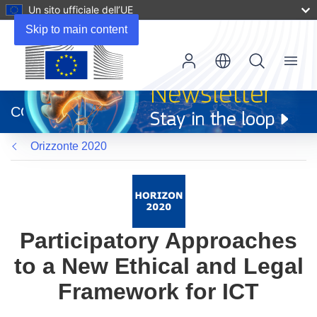
Un sito ufficiale dell’UE
Skip to main content
Menu
(si
apre
CORDIS
in
una
Orizzonte 2020
nuova
finestra)
Participatory Approaches
to a New Ethical and Legal
Framework for ICT