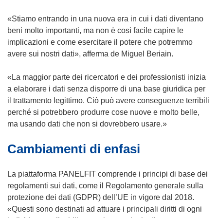
u
e
o
i
«Stiamo entrando in una nuova era in cui i dati diventano
v
n
beni molto importanti, ma non è così facile capire le
a
u
implicazioni e come esercitare il potere che potremmo
f
n
avere sui nostri dati», afferma de Miguel Beriain.
i
a
n
n
«La maggior parte dei ricercatori e dei professionisti inizia
e
u
a elaborare i dati senza disporre di una base giuridica per
s
o
il trattamento legittimo. Ciò può avere conseguenze terribili
t
v
perché si potrebbero produrre cose nuove e molto belle,
r
a
ma usando dati che non si dovrebbero usare.»
a
f
Cambiamenti di enfasi
)
i
n
e
La piattaforma PANELFIT comprende i principi di base dei
s
regolamenti sui dati, come il Regolamento generale sulla
t
protezione dei dati (GDPR) dell’UE in vigore dal 2018.
r
«Questi sono destinati ad attuare i principali diritti di ogni
a