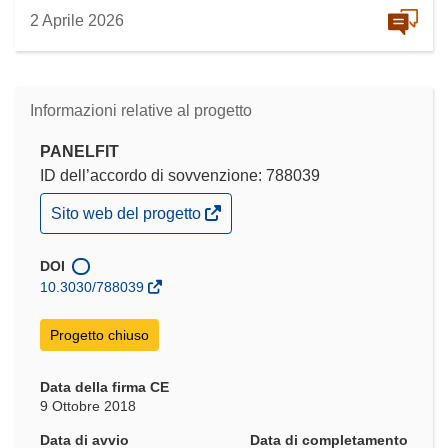
2 Aprile 2026
Informazioni relative al progetto
PANELFIT
ID dell’accordo di sovvenzione: 788039
(si
Sito web del progetto
apre
in
una
DOI
nuova
10.3030/788039
finestra)
Progetto chiuso
Data della firma CE
9 Ottobre 2018
Data di avvio
Data di completamento