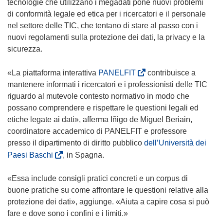
tecnologie che utilizzano i megadati pone nuovi problemi
di conformità legale ed etica per i ricercatori e il personale
nel settore delle TIC, che tentano di stare al passo con i
nuovi regolamenti sulla protezione dei dati, la privacy e la
sicurezza.
(
«La piattaforma interattiva
PANELFIT
contribuisce a
s
mantenere informati i ricercatori e i professionisti delle TIC
i
riguardo al mutevole contesto normativo in modo che
a
possano comprendere e rispettare le questioni legali ed
p
etiche legate ai dati», afferma Iñigo de Miguel Beriain,
r
coordinatore accademico di PANELFIT e professore
e
presso il dipartimento di diritto pubblico
dell’Università dei
i
(
Paesi Baschi
, in Spagna.
n
s
u
i
«Essa include consigli pratici concreti e un corpus di
n
a
buone pratiche su come affrontare le questioni relative alla
a
p
protezione dei dati», aggiunge. «Aiuta a capire cosa si può
n
r
fare e dove sono i confini e i limiti.»