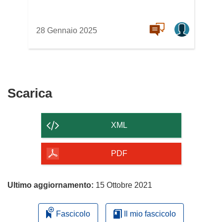
28 Gennaio 2025
Scarica
Scarica
il
contenuto
XML
della
pagina
PDF
Ultimo aggiornamento:
15 Ottobre 2021
Fascicolo
Il mio fascicolo