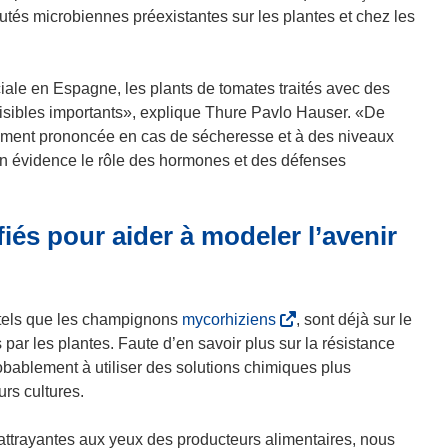
e
e
utés microbiennes préexistantes sur les plantes et chez les
f
f
e
e
n
n
ale en Espagne, les plants de tomates traités avec des
ê
ê
isibles importants», explique Thure Pavlo Hauser. «De
t
t
ièrement prononcée en cas de sécheresse et à des niveaux
r
r
 en évidence le rôle des hormones et des défenses
e
e
)
)
és pour aider à modeler l’avenir
(
, tels que les champignons
mycorhiziens
, sont déjà sur le
s
 par les plantes. Faute d’en savoir plus sur la résistance
’
robablement à utiliser des solutions chimiques plus
o
rs cultures.
u
v
 attrayantes aux yeux des producteurs alimentaires, nous