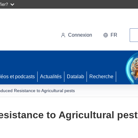
ier?
Rec
Connexion
FR
déos et podcasts
Actualités
Datalab
Recherche
duced Resistance to Agricultural pests
sistance to Agricultural pes