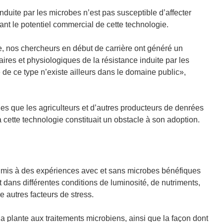
u
u
induite par les microbes n’est pas susceptible d’affecter
v
v
ant le potentiel commercial de cette technologie.
r
r
e
e
e, nos chercheurs en début de carrière ont généré un
d
d
es et physiologiques de la résistance induite par les
a
a
de ce type n’existe ailleurs dans le domaine public»,
n
n
s
s
u
u
lles que les agriculteurs et d’autres producteurs de denrées
n
n
 à cette technologie constituait un obstacle à son adoption.
e
e
n
n
o
o
u
u
umis à des expériences avec et sans microbes bénéfiques
v
v
 dans différentes conditions de luminosité, de nutriments,
e
e
 autres facteurs de stress.
l
l
l
l
a plante aux traitements microbiens, ainsi que la façon dont