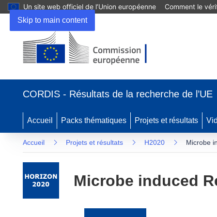
Un site web officiel de l’Union européenne
Comment le vérif
Skip to main content
(s’ouvre
dans
CORDIS - Résultats de la recherche de l’UE
une
nouvelle
fenêtre)
Accueil
Packs thématiques
Projets et résultats
Vi
Accueil
Projets et résultats
H2020
Microbe in
Microbe induced Re