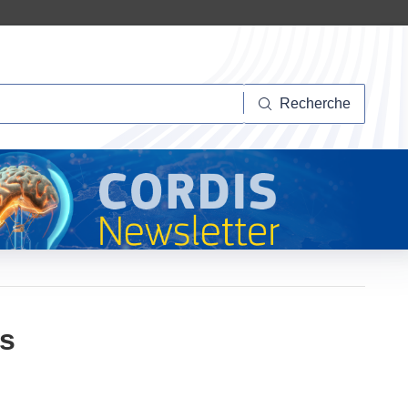
herche
Recherche
ts