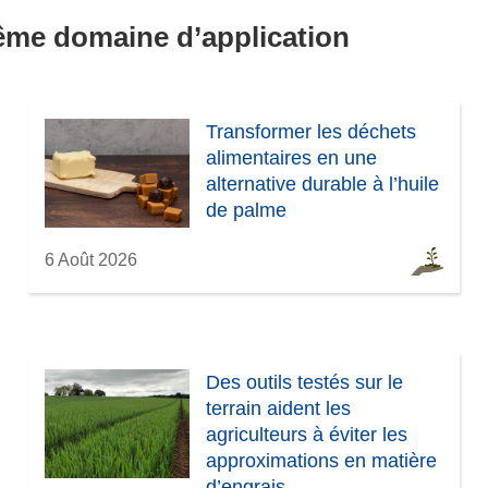
n
même domaine d’application
ê
t
r
e
Transformer les déchets
)
alimentaires en une
alternative durable à l’huile
de palme
6 Août 2026
Des outils testés sur le
terrain aident les
agriculteurs à éviter les
approximations en matière
d’engrais