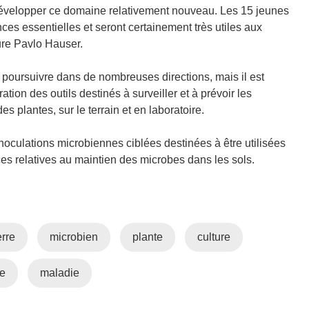
r
développer ce domaine relativement nouveau. Les 15 jeunes
e
es essentielles et seront certainement très utiles aux
d
hure Pavlo Hauser.
a
n
 poursuivre dans de nombreuses directions, mais il est
s
tion des outils destinés à surveiller et à prévoir les
u
 plantes, sur le terrain et en laboratoire.
n
e
oculations microbiennes ciblées destinées à être utilisées
n
es relatives au maintien des microbes dans les sols.
o
u
v
e
rre
microbien
plante
culture
l
l
le
maladie
e
f
e