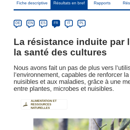
Fiche descriptive
Résultats en bref
Rapports
Rés
Article
Category
Article
DE
EN
ES
FR
IT
PL
available
in
La résistance induite par
the
la santé des cultures
following
languages:
Nous avons fait un pas de plus vers l’uti
l’environnement, capables de renforcer l
nuisibles et aux maladies, grâce à une m
entre plantes, microbes et nuisibles.
ALIMENTATION ET
RESSOURCES
NATURELLES