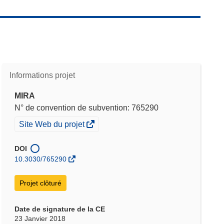
Informations projet
MIRA
N° de convention de subvention: 765290
(s’ouvre
Site Web du projet
dans
une
DOI
nouvelle
10.3030/765290
fenêtre)
Projet clôturé
Date de signature de la CE
23 Janvier 2018