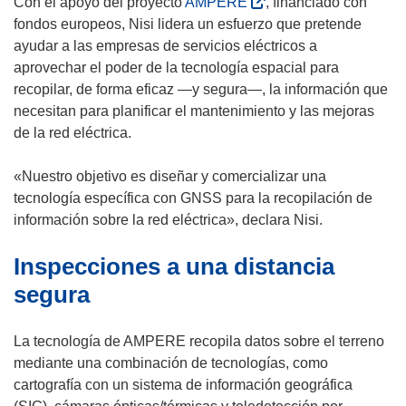
(
Con el apoyo del proyecto
AMPERE
, financiado con
n
a
e
i
s
fondos europeos, Nisi lidera un esfuerzo que pretende
u
n
n
r
e
ayudar a las empresas de servicios eléctricos a
e
u
u
á
a
aprovechar el poder de la tecnología espacial para
v
e
n
e
b
recopilar, de forma eficaz —y segura—, la información que
a
v
a
n
r
necesitan para planificar el mantenimiento y las mejoras
v
a
n
u
i
de la red eléctrica.
e
v
u
n
r
n
e
e
a
á
«Nuestro objetivo es diseñar y comercializar una
t
n
v
n
e
tecnología específica con GNSS para la recopilación de
a
t
a
u
n
información sobre la red eléctrica», declara Nisi.
n
a
v
e
u
a
n
e
Inspecciones a una distancia
v
n
)
a
n
a
a
segura
)
t
v
n
a
e
u
La tecnología de AMPERE recopila datos sobre el terreno
n
n
e
mediante una combinación de tecnologías, como
a
t
v
cartografía con un sistema de información geográfica
)
a
a