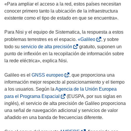
e
«Para ampliar el acceso a la red, estos países necesitan
n
conocer primero tanto la ubicación de la infraestructura
u
existente como el tipo de estado en que se encuentra».
n
a
Para Nisi y el equipo de Sistematica, la respuesta a estos
n
(
problemas terrestres es el espacio.
«Galileo
, y sobre
u
s
(
todo su
servicio de alta precisión
gratuito, suponen un
e
e
s
punto de inflexión en la recopilación de información sobre
v
a
e
la rede eléctrica», explica Nisi.
a
b
a
v
r
b
(
Galileo es el
GNSS europeo
, que proporciona una
e
i
r
s
información mejor respecto al posicionamiento y el tiempo
n
r
i
e
a los usuarios. Según la
Agencia de la Unión Europea
t
á
r
a
(
para el Programa Espacial
(EUSPA, por sus siglas en
a
e
á
b
s
inglés), el servicio de alta precisión de Galileo proporciona
n
n
e
r
e
una señal de navegación adicional y servicios de valor
a
u
n
i
a
añadido en una banda de frecuencias diferente.
)
n
u
r
b
a
n
á
r