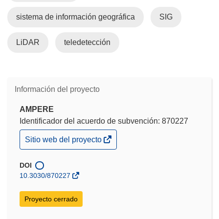
sistema de información geográfica
SIG
LiDAR
teledetección
Información del proyecto
AMPERE
Identificador del acuerdo de subvención: 870227
(se
Sitio web del proyecto
abrirá
en
una
DOI
nueva
10.3030/870227
ventana)
Proyecto cerrado