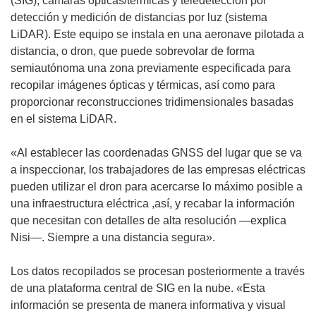
(SIG), cámaras ópticas/térmicas y teledetección por
n
v
detección y medición de distancias por luz (sistema
a
e
LiDAR). Este equipo se instala en una aeronave pilotada a
)
n
distancia, o dron, que puede sobrevolar de forma
t
semiautónoma una zona previamente especificada para
a
recopilar imágenes ópticas y térmicas, así como para
n
proporcionar reconstrucciones tridimensionales basadas
a
en el sistema LiDAR.
)
«Al establecer las coordenadas GNSS del lugar que se va
a inspeccionar, los trabajadores de las empresas eléctricas
pueden utilizar el dron para acercarse lo máximo posible a
una infraestructura eléctrica ,así, y recabar la información
que necesitan con detalles de alta resolución —explica
Nisi—. Siempre a una distancia segura».
Los datos recopilados se procesan posteriormente a través
de una plataforma central de SIG en la nube. «Esta
información se presenta de manera informativa y visual