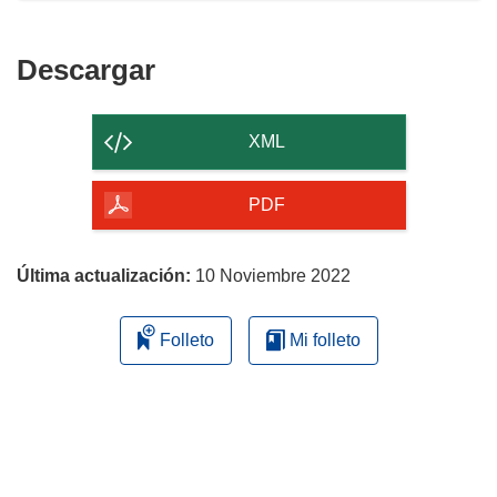
Descargar
Descargar
el
contenido
XML
de
la
PDF
página
Última actualización:
10 Noviembre 2022
Folleto
Mi folleto