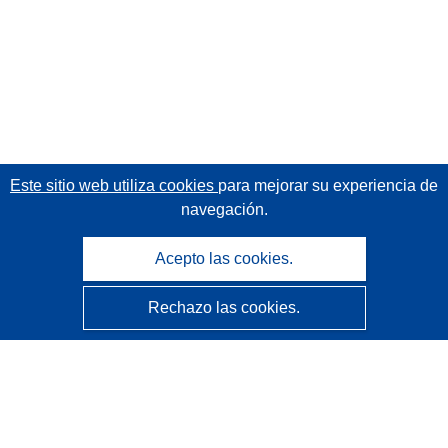
Este sitio web utiliza cookies
para mejorar su experiencia de
navegación.
Acepto las cookies.
Rechazo las cookies.
CORDIS - Resultados de investigaciones de la UE
La
Oficina de Publicaciones de la Unión Europea
gestiona este sitio web.