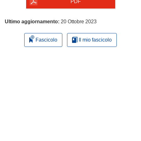
pagina
PDF
Ultimo aggiornamento:
20 Ottobre 2023
Fascicolo
Il mio fascicolo