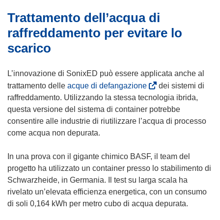
Trattamento dell’acqua di
raffreddamento per evitare lo
scarico
L’innovazione di SonixED può essere applicata anche al
(
trattamento delle
acque di defangazione
dei sistemi di
s
raffreddamento. Utilizzando la stessa tecnologia ibrida,
i
questa versione del sistema di container potrebbe
a
consentire alle industrie di riutilizzare l’acqua di processo
p
come acqua non depurata.
r
e
In una prova con il gigante chimico BASF, il team del
i
progetto ha utilizzato un container presso lo stabilimento di
n
Schwarzheide, in Germania. Il test su larga scala ha
u
rivelato un’elevata efficienza energetica, con un consumo
n
di soli 0,164 kWh per metro cubo di acqua depurata.
a