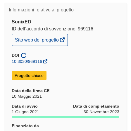
Informazioni relative al progetto
SonixED
ID dell’accordo di sovvenzione: 969116
(si
Sito web del progetto
apre
in
una
DOI
nuova
10.3030/969116
finestra)
Progetto chiuso
Data della firma CE
10 Maggio 2021
Data di avvio
Data di completamento
1 Giugno 2021
30 Novembre 2023
Finanziato da