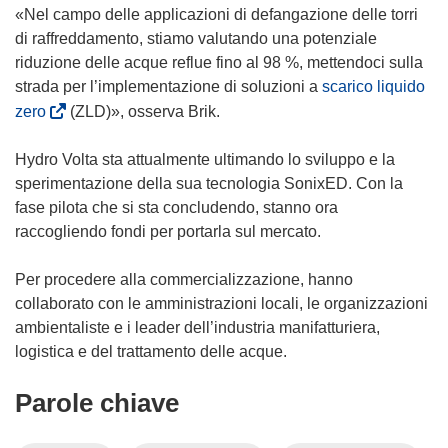
n
«Nel campo delle applicazioni di defangazione delle torri
u
di raffreddamento, stiamo valutando una potenziale
o
riduzione delle acque reflue fino al 98 %, mettendoci sulla
v
strada per l’implementazione di soluzioni a
scarico liquido
a
(
zero
(ZLD)», osserva Brik.
f
s
i
i
Hydro Volta sta attualmente ultimando lo sviluppo e la
n
a
sperimentazione della sua tecnologia SonixED. Con la
e
p
fase pilota che si sta concludendo, stanno ora
s
r
raccogliendo fondi per portarla sul mercato.
t
e
r
i
Per procedere alla commercializzazione, hanno
a
n
collaborato con le amministrazioni locali, le organizzazioni
)
u
ambientaliste e i leader dell’industria manifatturiera,
n
logistica e del trattamento delle acque.
a
Parole chiave
n
u
o