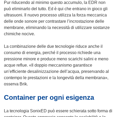
n
Pur riducendo al minimo questo accumulo, la EDR non
r
e
può eliminarlo del tutto. Ed è qui che entrano in gioco gli
a
s
ultrasuoni. Il nuovo processo utilizza la forza meccanica
)
t
delle onde sonore per contrastare l’incrostazione delle
r
membrane, eliminando la necessità di utilizzare sostanze
a
chimiche nocive.
)
La combinazione delle due tecnologie riduce anche il
consumo di energia, perché il processo richiede una
pressione minore e produce meno scarichi salini e meno
acque reflue. «Il doppio meccanismo garantisce
un’efficiente desalinizzazione dell’acqua, preservando al
contempo le prestazioni e la longevità della membrana»,
osserva Brik.
Container per ogni esigenza
La tecnologia SonixED può essere schierata sotto forma di