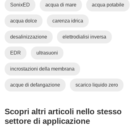
SonixED
acqua di mare
acqua potabile
v
a
acqua dolce
carenza idrica
f
i
n
desalinizzazione
elettrodialisi inversa
e
s
EDR
ultrasuoni
t
r
incrostazioni della membrana
a
)
acque di defangazione
scarico liquido zero
Scopri altri articoli nello stesso
settore di applicazione