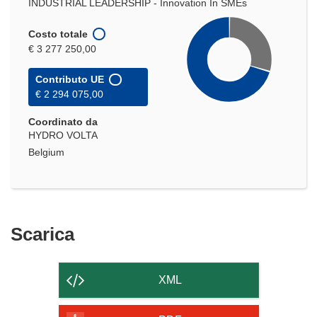
INDUSTRIAL LEADERSHIP - Innovation In SMEs
Costo totale
€ 3 277 250,00
Contributo UE
€ 2 294 075,00
Coordinato da
HYDRO VOLTA
Belgium
Scarica
Scarica
il
contenuto
XML
della