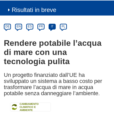
Risultati in breve
Article
Category
Article
DE
EN
ES
FR
IT
PL
available
in
Rendere potabile l’acqua
the
di mare con una
following
languages:
tecnologia pulita
Un progetto finanziato dall’UE ha
sviluppato un sistema a basso costo per
trasformare l’acqua di mare in acqua
potabile senza danneggiare l’ambiente.
CAMBIAMENTO
CLIMATICO E
AMBIENTE