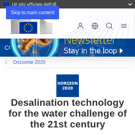
Un sito ufficiale dell’UE
Skip to main content
Menu
(si
apre
CORDIS
in
una
Orizzonte 2020
nuova
finestra)
Desalination technology
for the water challenge of
the 21st century