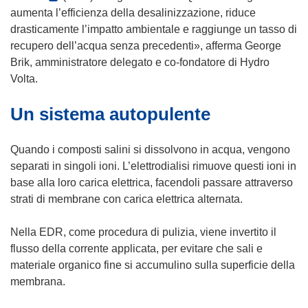
s
n
f
i
p
s
aumenta l’efficienza della desalinizzazione, riduce
t
e
i
n
r
i
drasticamente l’impatto ambientale e raggiunge un tasso di
r
s
n
u
e
a
recupero dell’acqua senza precedenti», afferma George
a
t
e
n
i
p
Brik, amministratore delegato e co-fondatore di Hydro
)
r
s
a
n
r
Volta.
a
t
n
u
e
)
r
u
Un sistema autopulente
n
i
a
o
a
n
)
v
n
u
Quando i composti salini si dissolvono in acqua, vengono
a
u
n
separati in singoli ioni. L’elettrodialisi rimuove questi ioni in
f
o
a
base alla loro carica elettrica, facendoli passare attraverso
i
v
n
strati di membrane con carica elettrica alternata.
n
a
u
e
f
o
Nella EDR, come procedura di pulizia, viene invertito il
s
i
v
flusso della corrente applicata, per evitare che sali e
t
n
a
materiale organico fine si accumulino sulla superficie della
r
e
f
membrana.
a
s
i
)
t