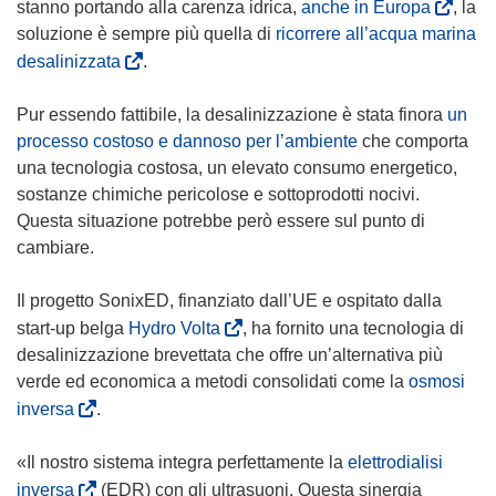
i
(
stanno portando alla carenza idrica,
anche in Europa
, la
a
s
soluzione è sempre più quella di
ricorrere all’acqua marina
p
i
(
desalinizzata
.
r
a
s
e
p
i
Pur essendo fattibile, la desalinizzazione è stata finora
un
i
r
a
processo costoso e dannoso per l’ambiente
che comporta
n
e
p
una tecnologia costosa, un elevato consumo energetico,
u
i
r
sostanze chimiche pericolose e sottoprodotti nocivi.
n
n
e
Questa situazione potrebbe però essere sul punto di
a
u
i
cambiare.
n
n
n
u
a
u
Il progetto SonixED, finanziato dall’UE e ospitato dalla
o
n
n
(
start-up belga
Hydro Volta
, ha fornito una tecnologia di
v
u
a
s
desalinizzazione brevettata che offre un’alternativa più
a
o
n
i
verde ed economica a metodi consolidati come la
osmosi
f
v
u
a
(
inversa
.
i
a
o
p
s
n
f
v
r
i
«Il nostro sistema integra perfettamente la
elettrodialisi
e
i
a
e
a
(
inversa
(EDR) con gli ultrasuoni. Questa sinergia