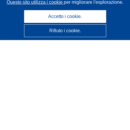
Questo sito utilizza i cookie
per migliorare l'esplorazione.
Accetto i cookie.
Rifiuto i cookie.
CORDIS - Risultati della ricerca dell’UE
Questo sito web è gestito dall'
Ufficio delle pubblicazioni
dell'Unione europea
Accessibilità
Classificazione semi-automatica dei progetti - Informativa
sulla spiegabilità
Contattaci
Contatta il nostro Help Desk