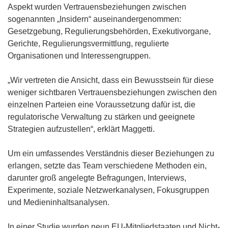
t
e
n
Aspekt wurden Vertrauensbeziehungen zwischen
e
u
e
sogenannten „Insidern“ auseinandergenommen:
r
e
u
Gesetzgebung, Regulierungsbehörden, Exekutivorgane,
)
m
e
Gerichte, Regulierungsvermittlung, regulierte
F
m
Organisationen und Interessengruppen.
e
F
n
e
„Wir vertreten die Ansicht, dass ein Bewusstsein für diese
s
n
weniger sichtbaren Vertrauensbeziehungen zwischen den
t
s
einzelnen Parteien eine Voraussetzung dafür ist, die
e
t
regulatorische Verwaltung zu stärken und geeignete
r
e
Strategien aufzustellen“, erklärt Maggetti.
)
r
)
Um ein umfassendes Verständnis dieser Beziehungen zu
erlangen, setzte das Team verschiedene Methoden ein,
darunter groß angelegte Befragungen, Interviews,
Experimente, soziale Netzwerkanalysen, Fokusgruppen
und Medieninhaltsanalysen.
In einer Studie wurden neun EU-Mitgliedstaaten und Nicht-