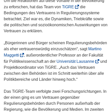
Um die Reaktionen auf diese Vorfälle in der Bevölkerung
(
zu erforschen, hat das Team von
TiGRE
die
ö
Bedingungen des Vertrauens in Regulierungssysteme
f
betrachtet. Ziel war es, die Dynamiken, Triebkräfte sowie
f
die politischen und sozioökonomischen Auswirkungen von
n
Vertrauen zu erklären.
e
t
„Bürgerinnen und Bürger scheinen Regulierungsbehörden
i
als eher vertrauenswürdig einzuschätzen“, sagt
Martino
n
(
Maggetti
, außerordentlicher Professor an der Fakultät
n
ö
(
für Politikwissenschaft an der
Universität Lausanne
und
e
f
ö
Projektkoordinator von TiGRE. „Auch das Vertrauen
u
f
f
zwischen den Behörden ist im Schnitt weiterhin über alle
e
n
f
Politikbereiche und Länder hinweg hoch.“
m
e
n
F
t
e
Das TiGRE-Team verfolgte zwei Forschungsrichtungen. In
e
i
t
der einen ging es um Vertrauen gegenüber
n
n
i
Regulierungsbehörden durch Personen außerhalb der
s
n
n
Regierung, wie die Bevölkerung und Medien. Im zweiten