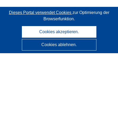
Dieses Portal verwendet Cookies
zur Optimierung der
Browserfunktion.
Cookies akzeptieren.
Cookies ablehnen.
CORDIS - Forschungsergebnisse der EU
Diese Website wird vom
Amt für Veröffentlichungen der
Europäischen Union
verwaltet.
Barrierefreiheit
Halbautomatische Projektklassifizierung - Hinweis zur
Erklärbarkeit
Kontakt