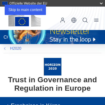
Offizielle Website der EU
Skip to main content
Menu
(öffnet
in
CORDIS
neuem
Fenster)
H2020
Trust in Governance and
Regulation in Europe