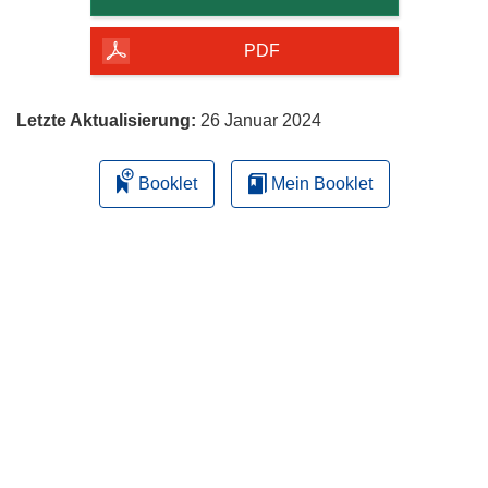
Seite
herunterladen
PDF
Letzte Aktualisierung:
26 Januar 2024
Booklet
Mein Booklet