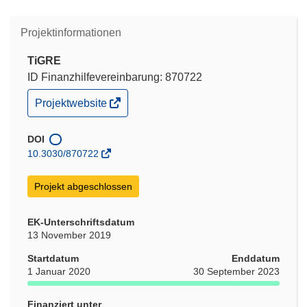
Projektinformationen
TiGRE
ID Finanzhilfevereinbarung: 870722
(öffnet
Projektwebsite
in
neuem
Fenster)
DOI
10.3030/870722
Projekt abgeschlossen
EK-Unterschriftsdatum
13 November 2019
Startdatum
Enddatum
1 Januar 2020
30 September 2023
Finanziert unter