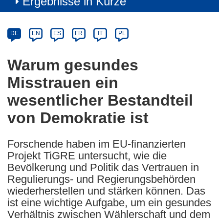
Ergebnisse in Kürze
Article
Category
Article
DE
EN
ES
FR
IT
PL
available
in
Warum gesundes
the
Misstrauen ein
following
languages:
wesentlicher Bestandteil
von Demokratie ist
Forschende haben im EU-finanzierten
Projekt TiGRE untersucht, wie die
Bevölkerung und Politik das Vertrauen in
Regulierungs- und Regierungsbehörden
wiederherstellen und stärken können. Das
ist eine wichtige Aufgabe, um ein gesundes
Verhältnis zwischen Wählerschaft und dem