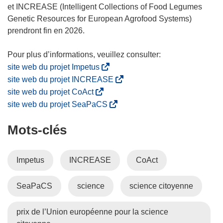
n
et INCREASE (Intelligent Collections of Food Legumes
s
Genetic Resources for European Agrofood Systems)
u
prendront fin en 2026.
n
e
n
(
site web du projet Impetus
o
s
(
site web du projet INCREASE
u
’
s
(
site web du projet CoAct
v
o
’
s
(
site web du projet SeaPaCS
e
u
o
’
s
l
v
u
Mots‑clés
o
’
l
r
v
u
o
e
e
r
v
u
Impetus
INCREASE
CoAct
f
d
e
r
v
e
a
d
e
r
n
n
SeaPaCS
science
a
science citoyenne
d
e
ê
s
n
a
d
t
u
s
n
a
prix de l’Union européenne pour la science
r
n
u
s
n