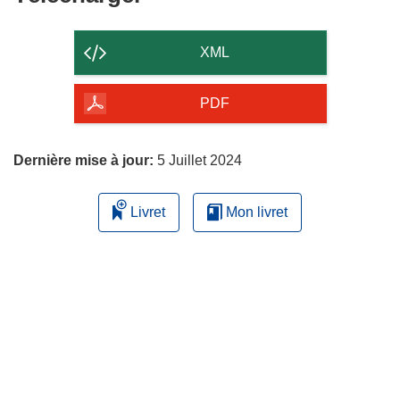
le
contenu
XML
de
la
PDF
page
Dernière mise à jour:
5 Juillet 2024
Livret
Mon livret