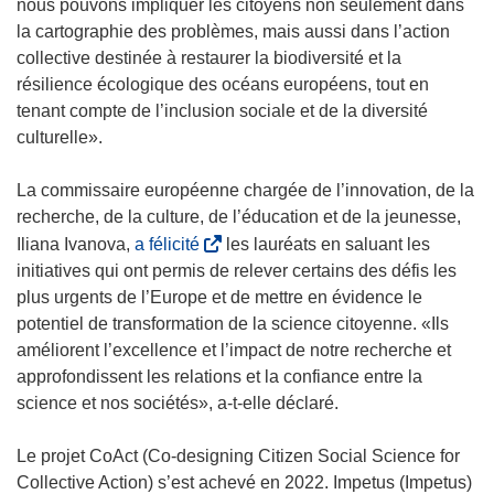
nous pouvons impliquer les citoyens non seulement dans
la cartographie des problèmes, mais aussi dans l’action
collective destinée à restaurer la biodiversité et la
résilience écologique des océans européens, tout en
tenant compte de l’inclusion sociale et de la diversité
culturelle».
La commissaire européenne chargée de l’innovation, de la
recherche, de la culture, de l’éducation et de la jeunesse,
(
Iliana Ivanova,
a félicité
les lauréats en saluant les
s
initiatives qui ont permis de relever certains des défis les
’
plus urgents de l’Europe et de mettre en évidence le
o
potentiel de transformation de la science citoyenne. «Ils
u
améliorent l’excellence et l’impact de notre recherche et
v
approfondissent les relations et la confiance entre la
r
science et nos sociétés», a-t-elle déclaré.
e
d
Le projet CoAct (Co-designing Citizen Social Science for
a
Collective Action) s’est achevé en 2022. Impetus (Impetus)