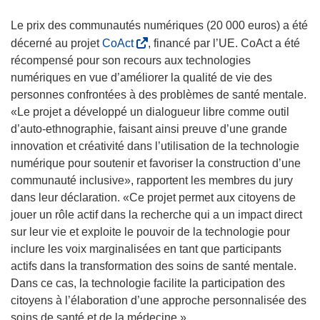
e
e
v
r
n
n
r
Le prix des communautés numériques (20 000 euros) a été
e
ê
o
e
(
décerné au projet
CoAct
, financé par l’UE. CoAct a été
)
t
u
d
s
récompensé pour son recours aux technologies
r
v
a
’
numériques en vue d’améliorer la qualité de vie des
e
e
n
o
personnes confrontées à des problèmes de santé mentale.
)
l
s
u
«Le projet a développé un dialogueur libre comme outil
l
u
v
d’auto-ethnographie, faisant ainsi preuve d’une grande
e
n
r
innovation et créativité dans l’utilisation de la technologie
f
e
e
numérique pour soutenir et favoriser la construction d’une
e
n
d
communauté inclusive», rapportent les membres du jury
n
o
a
dans leur déclaration. «Ce projet permet aux citoyens de
ê
u
n
jouer un rôle actif dans la recherche qui a un impact direct
t
v
s
sur leur vie et exploite le pouvoir de la technologie pour
r
e
u
inclure les voix marginalisées en tant que participants
e
l
n
actifs dans la transformation des soins de santé mentale.
)
l
e
Dans ce cas, la technologie facilite la participation des
e
n
citoyens à l’élaboration d’une approche personnalisée des
f
o
soins de santé et de la médecine.»