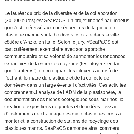
e
u
n
v
Le lauréat du prix de la diversité et de la collaboration
ê
e
(20 000 euros) est SeaPaCS, un projet financé par Impetus
t
l
qui s’est intéressé aux conséquences de la pollution
r
l
plastique marine sur la biodiversité locale dans la ville
e
e
côtière d’Anzio, en Italie. Selon le jury, «SeaPaCS est
)
f
particulièrement exemplaire avec son approche
e
communautaire et sa volonté de surmonter les tendances
n
extractives de la science citoyenne (les citoyens en tant
ê
que “capteurs”), en impliquant les citoyens au-delà de
t
l’échantillonnage du plastique et de la collecte de
r
données» dans un large éventail d’activités. Ces activités
e
comprennent «l’analyse de l’ADN de la plastisphère, la
)
documentation des niches écologiques sous-marines, la
création d’expositions de photos et de vidéos, l’essai
d’instruments de chalutage des microplastiques prêts à
monter et la construction de stations de recyclage des
plastiques marins. SeaPaCS démontre ainsi comment