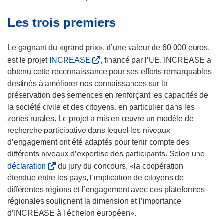
a
r
Les trois premiers
n
e
s
d
u
a
Le gagnant du «grand prix», d’une valeur de 60 000 euros,
n
n
(
est le projet
INCREASE
, financé par l’UE. INCREASE a
e
s
s
obtenu cette reconnaissance pour ses efforts remarquables
n
u
’
destinés à améliorer nos connaissances sur la
o
n
o
préservation des semences en renforçant les capacités de
u
e
u
la société civile et des citoyens, en particulier dans les
v
n
v
zones rurales. Le projet a mis en œuvre un modèle de
e
o
r
recherche participative dans lequel les niveaux
l
u
e
d’engagement ont été adaptés pour tenir compte des
l
v
d
différents niveaux d’expertise des participants. Selon une
e
e
a
(
déclaration
du jury du concours, «la coopération
f
l
n
s
étendue entre les pays, l’implication de citoyens de
e
l
s
’
différentes régions et l’engagement avec des plateformes
n
e
u
o
régionales soulignent la dimension et l’importance
ê
f
n
u
d’INCREASE à l’échelon européen».
t