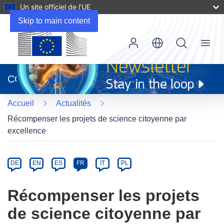
Un site officiel de l’UE
Skip to main content
Menu
(s’ouvre
dans
CORDIS
une
nouvelle
Accueil
Actualités
fenêtre)
Récompenser les projets de science citoyenne par
excellence
Article
Category
Article
DE
EN
ES
FR
IT
PL
available
in
Récompenser les projets
the
de science citoyenne par
following
languages: