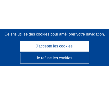
Ce site utilise des cookies
pour améliorer votre navigation.
J'accepte les cookies.
Je refuse les cookies.
CORDIS - Résultats de la recherche de l’UE
Ce site web est géré par l'
Office des publications de
l’Union européenne
Accessibilité
Classification semi-automatique des projets - Avis sur