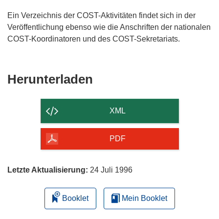
Ein Verzeichnis der COST-Aktivitäten findet sich in der
Veröffentlichung ebenso wie die Anschriften der nationalen
COST-Koordinatoren und des COST-Sekretariats.
Den
Herunterladen
Inhalt
der
XML
Seite
herunterladen
PDF
Letzte Aktualisierung:
24 Juli 1996
Booklet
Mein Booklet