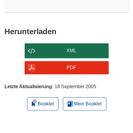
Den
Herunterladen
Inhalt
der
XML
Seite
herunterladen
PDF
Letzte Aktualisierung:
18 September 2005
Booklet
Mein Booklet