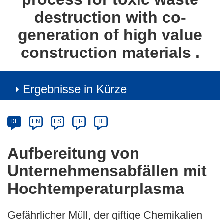
destruction with co-
generation of high value
construction materials .
Ergebnisse in Kürze
Article
Category
Article
DE
EN
ES
FR
IT
available
in
Aufbereitung von
the
Unternehmensabfällen mit
following
languages:
Hochtemperaturplasma
Gefährlicher Müll, der giftige Chemikalien