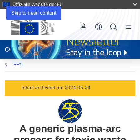
Offizielle Website der EU
Skip to main content
Menu
(öffnet
in
CORDIS
neuem
Fenster)
FP5
Inhalt archiviert am 2024-05-24
A generic plasma-arc
process for toxic waste