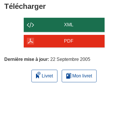
Télécharger
Télécharger
le
contenu
XML
de
la
PDF
page
Dernière mise à jour:
22 Septembre 2005
Livret
Mon livret