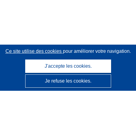
Ce site utilise des cookies
pour améliorer votre navigation.
J'accepte les cookies.
Je refuse les cookies.
CORDIS - Résultats de la recherche de l’UE
Ce site web est géré par l'
Office des publications de
l’Union européenne
Accessibilité