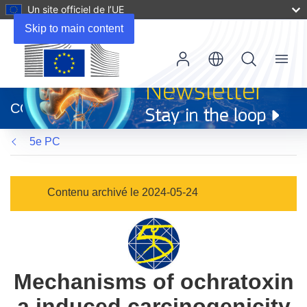
Un site officiel de l’UE
Skip to main content
Menu
(s’ouvre
dans
CORDIS
une
nouvelle
5e PC
fenêtre)
Contenu archivé le 2024-05-24
Mechanisms of ochratoxin
a induced carcinogenicity