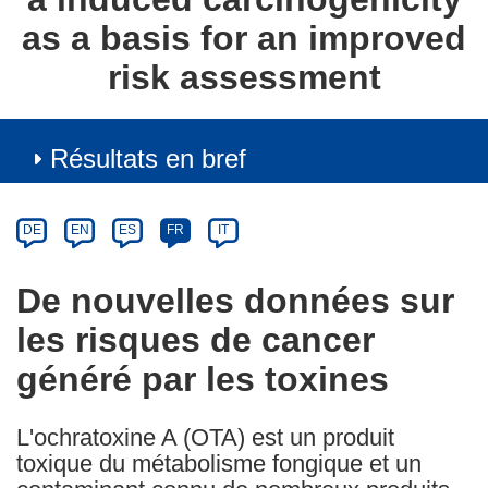
as a basis for an improved
risk assessment
Résultats en bref
Article
Category
Article
DE
EN
ES
FR
IT
available
in
De nouvelles données sur
the
les risques de cancer
following
languages:
généré par les toxines
L'ochratoxine A (OTA) est un produit
toxique du métabolisme fongique et un