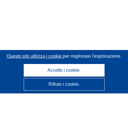
Questo sito utilizza i cookie
per migliorare l'esplorazione.
Accetto i cookie.
Rifiuto i cookie.
CORDIS - Risultati della ricerca dell’UE
Questo sito web è gestito dall'
Ufficio delle pubblicazioni
dell'Unione europea