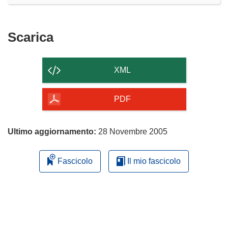
Scarica
Scarica
il
contenuto
XML
della
pagina
PDF
Ultimo aggiornamento:
28 Novembre 2005
Fascicolo
Il mio fascicolo