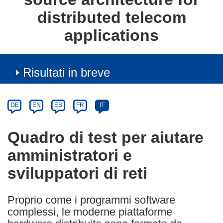
distributed telecom
applications
Risultati in breve
Article
Category
Article
DE
EN
ES
FR
IT
available
in
Quadro di test per aiutare
the
amministratori e
following
languages:
sviluppatori di reti
Proprio come i programmi software
complessi, le moderne piattaforme