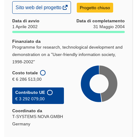
(si
Sito web del progetto
Progetto chiuso
apre
in
Data di avvio
Data di completamento
una
1 Aprile 2002
31 Maggio 2004
nuova
finestra)
Finanziato da
Programme for research, technological development and
demonstration on a "User-friendly information society,
1998-2002"
Costo totale
€ 6 286 513,00
Contributo UE
€ 3 292 079,00
Coordinato da
T-SYSTEMS NOVA GMBH
Germany