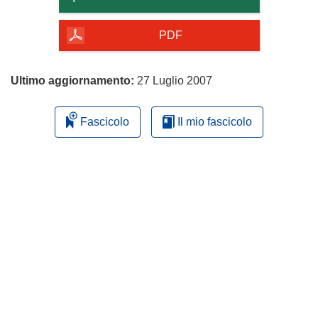
della
pagina
PDF
Ultimo aggiornamento:
27 Luglio 2007
Fascicolo
Il mio fascicolo