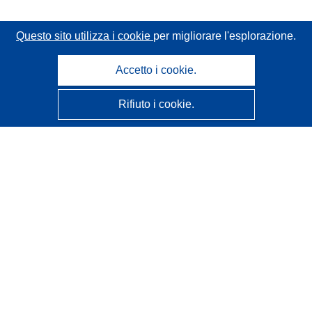
Questo sito utilizza i cookie
per migliorare l'esplorazione.
Accetto i cookie.
Rifiuto i cookie.
CORDIS - Risultati della ricerca dell’UE
Questo sito web è gestito dall'
Ufficio delle pubblicazioni
dell'Unione europea
Accessibilità
Classificazione semi-automatica dei progetti - Informativa
sulla spiegabilità
Contattaci