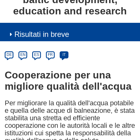
education and research
Risultati in breve
Article
Category
Article
DE
EN
ES
FR
IT
available
in
Cooperazione per una
the
migliore qualità dell'acqua
following
languages:
Per migliorare la qualità dell'acqua potabile
e quella delle acque di balneazione, è stata
stabilita una stretta ed efficiente
cooperazione con le autorità locali e le altre
istituzioni cui spetta la responsabilità della