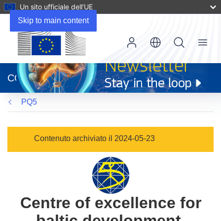
Un sito ufficiale dell’UE
Skip to main content
Menu
(si
apre
CORDIS
in
una
PQ5
nuova
finestra)
Contenuto archiviato il 2024-05-23
Centre of excellence for
baltic development,