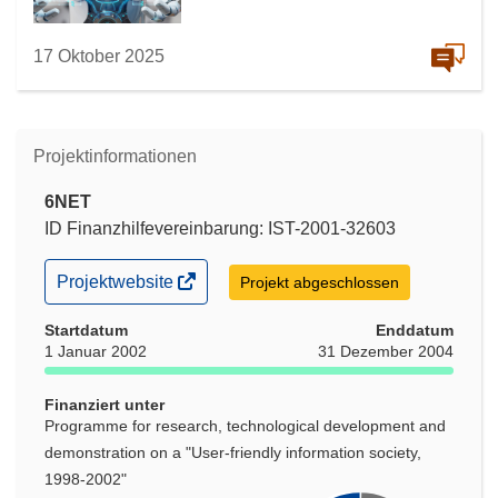
17 Oktober 2025
Projektinformationen
6NET
ID Finanzhilfevereinbarung: IST-2001-32603
(öffnet
Projektwebsite
Projekt abgeschlossen
in
neuem
Startdatum
Enddatum
Fenster)
1 Januar 2002
31 Dezember 2004
Finanziert unter
Programme for research, technological development and
demonstration on a "User-friendly information society,
1998-2002"