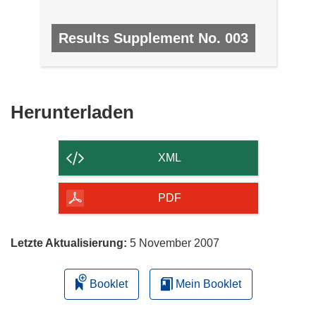
Results Supplement No. 003
NR. 3, MÄRZ 2008/APRIL 2008
Den
Herunterladen
Inhalt
der
XML
Seite
herunterladen
PDF
Letzte Aktualisierung:
5 November 2007
Booklet
Mein Booklet