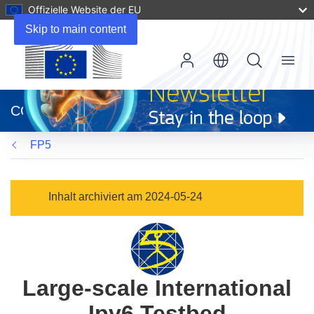
Offizielle Website der EU
Skip to main content
Menu
(öffnet
in
CORDIS
neuem
Fenster)
FP5
Inhalt archiviert am 2024-05-24
Large-scale International
Ipv6 Testbed