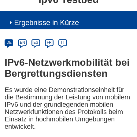
Ergebnisse in Kürze
Article
Category
Article
DE
EN
ES
FR
IT
available
in
IPv6-Netzwerkmobilität bei
the
Bergrettungsdiensten
following
languages:
Es wurde eine Demonstrationseinheit für
die Bestimmung der Leistung von mobilem
IPv6 und der grundlegenden mobilen
Netzwerkfunktionen des Protokolls beim
Einsatz in hochmobilen Umgebungen
entwickelt.