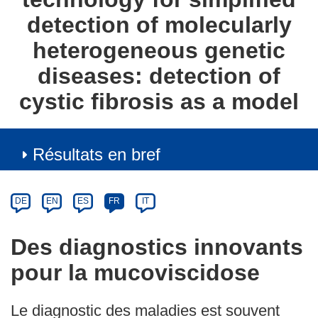
detection of molecularly
heterogeneous genetic
diseases: detection of
cystic fibrosis as a model
Résultats en bref
Article
Category
Article
DE
EN
ES
FR
IT
available
in
Des diagnostics innovants
the
pour la mucoviscidose
following
languages:
Le diagnostic des maladies est souvent