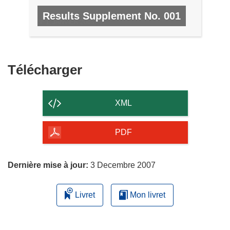
Results Supplement No. 001
Nº 1, JANVIER 2008
Télécharger
Télécharger
le
contenu
XML
de
la
PDF
page
Dernière mise à jour:
3 Decembre 2007
Livret
Mon livret