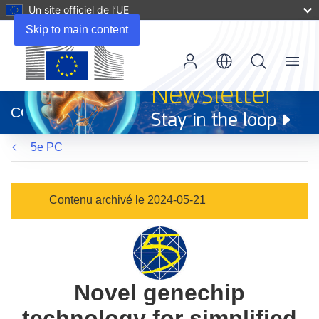
Un site officiel de l’UE
Skip to main content
Menu
(s’ouvre
dans
CORDIS
une
nouvelle
5e PC
fenêtre)
Contenu archivé le 2024-05-21
Novel genechip
technology for simplified