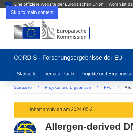
Eine offizielle Website der Europäischen Union
Woran ist d
Skip to main content
(öffnet
in
CORDIS - Forschungsergebnisse der EU
neuem
Fenster)
Startseite
Thematic Packs
Projekte und Ergebnisse
Startseite
Projekte und Ergebnisse
FP5
Alle
Inhalt archiviert am 2024-05-21
Allergen-derived 