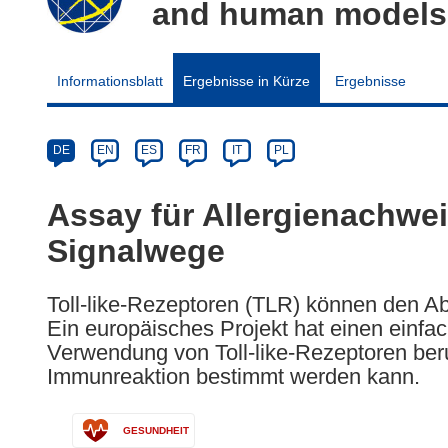
and human models
Informationsblatt
Ergebnisse in Kürze
Ergebnisse
Article
Category
Article
DE
EN
ES
FR
IT
PL
available
in
Assay für Allergienachweis
the
Signalwege
following
languages:
Toll-like-Rezeptoren (TLR) können den Ab
Ein europäisches Projekt hat einen einfac
Verwendung von Toll-like-Rezeptoren be
Immunreaktion bestimmt werden kann.
GESUNDHEIT