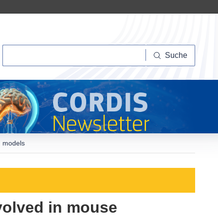
Suche
Suche
n models
volved in mouse