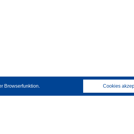
er Browserfunktion.
Cookies akzep
Kontakt
Wenden Sie sich an das Help Desk