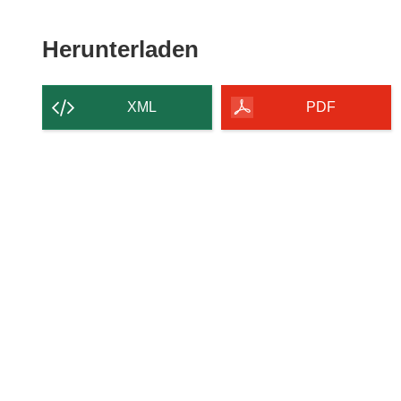
Den
Herunterladen
Inhalt
der
XML
PDF
Seite
herunterladen